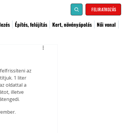
FELIRATKOZÁS
dezés
Építés, felújítás
Kert, növényápolás
Női vonal
elfrissíteni az 
juk. 1 liter 
z oldattal a 
ot, illetve 
átengedi. 
vember.