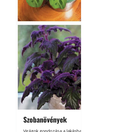
Szobanövények
Virágoskert: k
teraszon, laká
Virágok gondozása a lakásban,