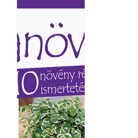
Ezermester lapszámai. A
Ezermester lapszámai
Laptapir kényelmes megoldás,
Laptapir kényelmes 
mert: – t
mert: – t