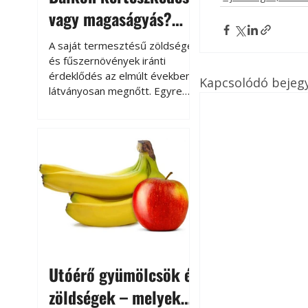
vagy magaságyás?
Helytakarékos
A saját termesztésű zöldségek
kertészkedés
és fűszernövények iránti
érdeklődés az elmúlt években
Kapcsolódó bejeg
látványosan megnőtt. Egyre
többen szeretnék tudni, honnan
származik az élelmiszer az
asztalukra, miközben a
kertészkedés sokak számára
kikapcsolódást és feltöltődést
is jelent.
Utóérő gyümölcsök és
zöldségek – melyek