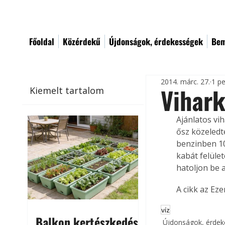
Főoldal
Közérdekű
Újdonságok, érdekességek
Bem
2014. márc. 27.
1 pe
Vihark
Kiemelt tartalom
Ajánlatos vih
ősz közeledté
benzinben 10
kabát felület
hatoljon be a
A cikk az Ez
víz
Balkon kertészkedés
Újdonságok, érde