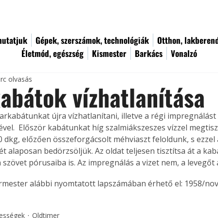
utatjuk
Gépek, szerszámok, technológiák
Otthon, lakberen
Életmód, egészség
Kismester
Barkács
Vonalzó
rc olvasás
abátok vízhatlanítása
arkabátunkat újra vízhatlanítani, illetve a régi impregnálást f
vel.  Először kabátunkat híg szalmiákszeszes vízzel megtisztít
 dkg, előzően összeforgácsolt méhviaszt feloldunk, s ezzel a
ét alaposan bedörzsöljük. Az oldat teljesen tisztítsa át a kabát
 szövet pórusaiba is. Az impregnálás a vizet nem, a levegőt 
ermester alábbi nyomtatott lapszámában érhető el: 1958/no
kességek
Oldtimer