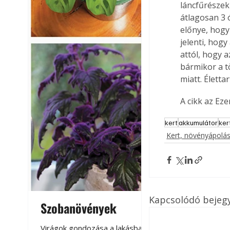
láncfűrészek 
átlagosan 3 ó
előnye, hogy 
jelenti, hogy
attól, hogy a
bármikor a t
miatt. Élett
A cikk az Ez
kert
akkumulátor
ker
Kert, növényápolá
Kapcsolódó bejeg
Szobanövények
Virágoskert: k
teraszon, laká
Virágok gondozása a lakásban,