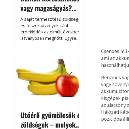
vagy magaságyás?
Helytakarékos
A saját termesztésű zöldségek
kertészkedés
és fűszernövények iránti
érdeklődés az elmúlt években
látványosan megnőtt. Egyre
többen szeretnék tudni, honnan
származik az élelmiszer az
Csendes műkö
asztalukra, miközben a
ami az akkum
kertészkedés sokak számára
használhatju
kikapcsolódást és feltöltődést
is jelent.
Benzines vag
vagy sövényí
akkumulátoro
kisgépek piac
az alacsony z
Hálózati káb
Utóérő gyümölcsök és
pozícióba áll
zöldségek – melyek