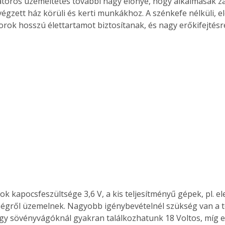
végzett ház körüli és kerti munkákhoz. A szénkefe nélküli, e
orok hosszú élettartamot biztosítanak, és nagy erőkifejtésr
k kapocsfeszültsége 3,6 V, a kis teljesítményű gépek, pl. el
tségről üzemelnek. Nagyobb igénybevételnél szükség van a t
így sövényvágóknál gyakran találkozhatunk 18 Voltos, míg 