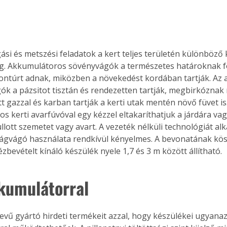
Együtt jobban megéri!
gási és metszési feladatok a kert teljes területén különböző
Bővebb információ itt!
g. Akkumulátoros sövényvágók a természetes határoknak f
k az
Együtt jobban megéri! A
ontúrt adnak, miközben a növekedést kordában tartják. Az
mester
könyvek tetszőleges
ók a pázsitot tisztán és rendezetten tartják, megbirkóznak
er Old
párosítással kedvezményes
t gazzal és karban tartják a kerti utak mentén növő füvet is
áron, 0 Ft postaköltséggel
s kerti avarfúvóval egy kézzel eltakaríthatjuk a járdára vag
ptapir új,
megrendelhetők!
és egyedi
llott szemetet vagy avart. A vezeték nélküli technológiát al
tt
 ágvágó használata rendkívül kényelmes. A bevonatának kö
lvasására
bevételt kínáló készülék nyele 1,7 és 3 m között állítható. 
elefonon
nyelmesen
kumulátorral
ben vagy
t is
. Bárhol,
ön élve
vű gyártó hirdeti termékeit azzal, hogy készülékei ugyanazz
ashatók az