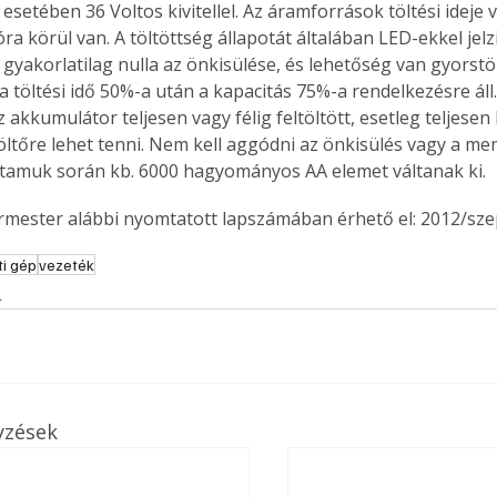
esetében 36 Voltos kivitellel. Az áramforrások töltési ideje v
ra körül van. A töltöttség állapotát általában LED-ekkel jelz
gyakorlatilag nulla az önkisülése, és lehetőség van gyorstöl
 a töltési idő 50%-a után a kapacitás 75%-a rendelkezésre áll
z akkumulátor teljesen vagy félig feltöltött, esetleg teljesen 
öltőre lehet tenni. Nem kell aggódni az önkisülés vagy a me
artamuk során kb. 6000 hagyományos AA elemet váltanak ki.
ermester alábbi nyomtatott lapszámában érhető el: 2012/sz
ti gép
vezeték
s
yzések
ertben,
Gyógyító növények: a
sban
természet kincsei az