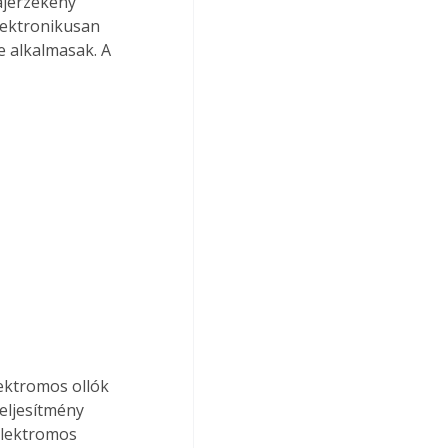
lektronikusan 
e alkalmasak. A 
ektromos ollók 
eljesítmény 
elektromos 