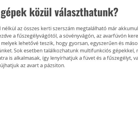
 gépek közül választhatunk?
el nélkül az összes kerti szerszám megtalálható már akkumu
zdve a fűszegélyvágótól, a sövényvágón, az avarfúvón keres
, melyek lehetővé teszik, hogy gyorsan, egyszerűen és máso
ünket. Sok esetben találkozhatunk multifunkciós gépekkel, 
ra is alkalmasak, így lenyírhatjuk a füvet és a fűszegélyt, v
fújhatjuk az avart a pázsiton.