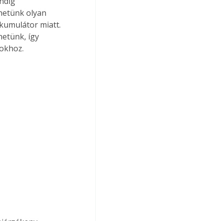
ndig 
hetünk olyan 
kumulátor miatt. 
etünk, így 
sokhoz.