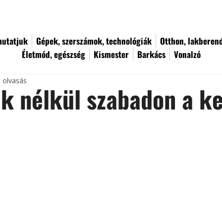
utatjuk
Gépek, szerszámok, technológiák
Otthon, lakberen
Életmód, egészség
Kismester
Barkács
Vonalzó
c olvasás
k nélkül szabadon a k