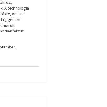
áltozó, 
ik. A technológia 
tésre, ami azt 
. Függetlenül 
lemerült, 
móriaeffektus 
eptember.