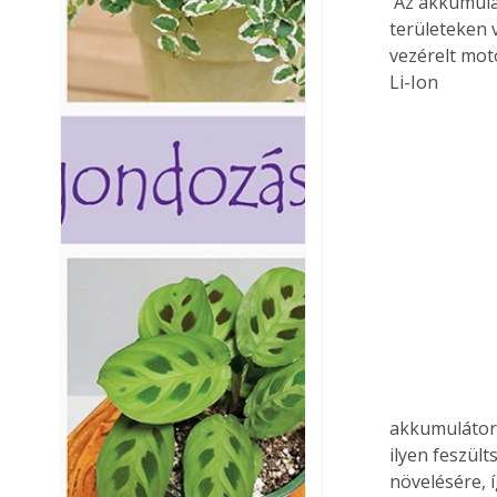
 Az akkumulátoros üzemeltetés további nagy előnye, hogy alkalmasak zajérzékeny 
területeken 
vezérelt mot
Li-Ion 
akkumulátoro
ilyen feszül
növelésére, 