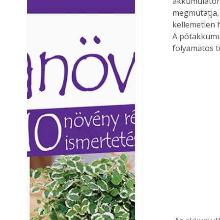
akkumulátorra
Ezermester lapszámai. A
Ezermester lapszámai
megmutatja, 
Laptapir kényelmes megoldás,
Laptapir kényelmes 
kellemetlen 
mert: – t
mert: – t
A pótakkumul
folyamatos t