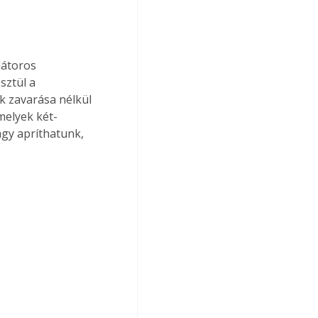
látoros 
ztül a 
k zavarása nélkül 
melyek két-
agy apríthatunk, 