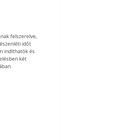
szenléti időt 
n indíthatók és 
elésben két 
ában.