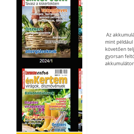
 Az akkumulátoros kerti készülékek többféle intelligens innovációval vannak felszerelve, 
mint például
követően telj
gyorsan felt
akkumulátorr