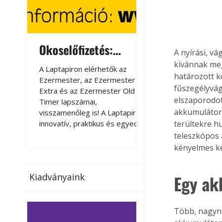
Okoselőfizetés:
Okoselőfizetés
A nyírási, vá
Ezermester Extra
kívánnak me
A Laptapiron elérhetők az
A Laptapiron elérhető
határozott k
Ezermester, az Ezermester
Ezermester, az Ezer
fűszegélyvág
Extra és az Ezermester Old
Extra és az Ezermest
elszaporodot
Timer lapszámai,
Timer lapszámai,
akkumulátoro
visszamenőleg is! A Laptapir új,
visszamenőleg is! A La
innovatív, praktikus és egyedi
innovatív, praktikus 
terültekre hu
megoldás a nyomtatott
megoldás a nyomtato
teleszkópos
magazinok digitális olvasására
magazinok digitális o
kényelmes kéz
számítógépen, okostelefonon
számítógépen, okost
vagy táblagépen. Kényelmesen
vagy táblagépen. Ké
Egy ak
Kiadványaink
az otthonában, útközben vagy
az otthonában, útköz
nyaralás, pihenés alatt is
nyaralás, pihenés alat
elérhetők lapszámaink. Bárhol,
elérhetők lapszámaink
bármikor, akár külföldön élve
bármikor, akár külföld
Több, nagyne
vagy dolgozva is olvashatók az
vagy dolgozva is olv