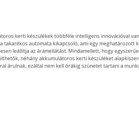
 a takarékos automata kikapcsoló, ami egy meghatározott ké
esen leállítja az áramellátást. Mindamellett, hogy egyszerűe
ölthetők, néhány akkumulátoros kerti készüléket alapkiszer
al árulnak, ezáltal nem kell órákig szünetet tartani a munk