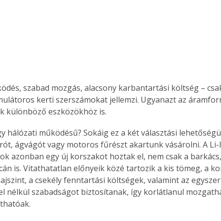
dés, szabad mozgás, alacsony karbantartási költség – csa
ulátoros kerti szerszámokat jellemzi. Ugyanazt az áramforr
k különböző eszközökhöz is.
y hálózati működésű? Sokáig ez a két választási lehetőségün
rót, ágvágót vagy motoros fűrészt akartunk vásárolni. A Li-
k azonban egy új korszakot hoztak el, nem csak a barkács,
án is. Vitathatatlan előnyeik közé tartozik a kis tömeg, a ko
ajszint, a csekély fenntartási költségek, valamint az egyszer
el nélkül szabadságot biztosítanak, így korlátlanul mozgatha
íthatóak.