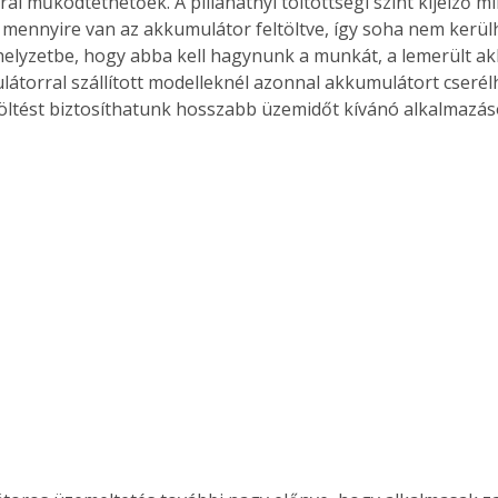
l működtethetőek. A pillanatnyi töltöttségi szint kijelző mi
. A
mennyire van az akkumulátor feltöltve, így soha nem kerül
megoldás,
helyzetbe, hogy abba kell hagynunk a munkát, a lemerült ak
átorral szállított modelleknél azonnal akkumulátort cserélh
öltést biztosíthatunk hosszabb üzemidőt kívánó alkalmazá