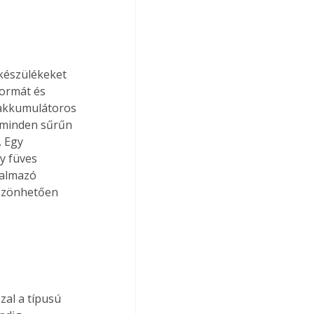
 készülékeket 
ormát és 
 akkumulátoros 
 minden sűrűn 
. Egy 
y füves 
kalmazó 
szönhetően 
al a típusú 