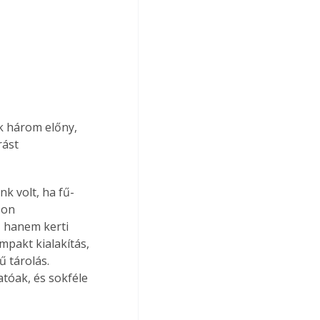
k három előny, 
ást 
k volt, ha fű- 
Ion 
 hanem kerti 
mpakt kialakítás, 
ű tárolás. 
tóak, és sokféle 