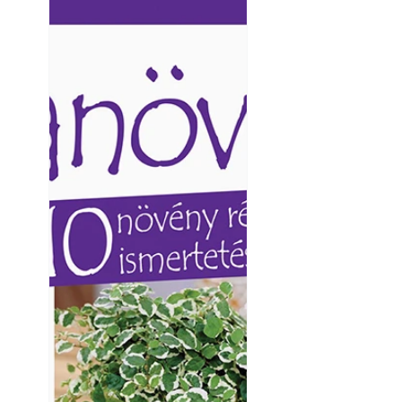
Ezermester lapszámai. A
Ezermester lapszámai
Laptapir kényelmes megoldás,
Laptapir kényelmes 
mert: – t
mert: – t