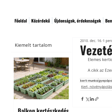
Főoldal
Közérdekű
Újdonságok, érdekességek
Bem
2010. dec. 16.
1 per
Vezeté
Kiemelt tartalom
Elemes kerti
A cikk az Ez
kerti munka
gyepápo
Kert, növényápolá
Balkon kertészkedés