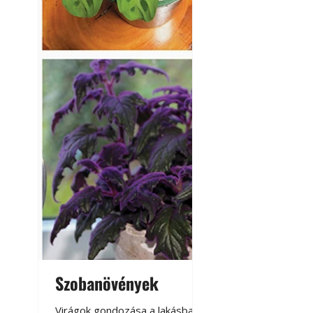
Szobanövények
Virágoskert: k
teraszon, laká
Virágok gondozása a lakásban,