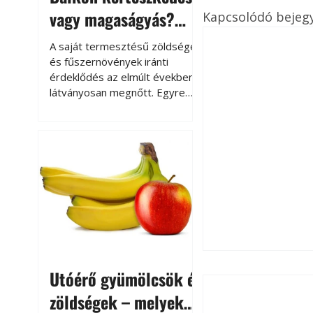
vagy magaságyás?
Kapcsolódó bejeg
Helytakarékos
A saját termesztésű zöldségek
kertészkedés
és fűszernövények iránti
érdeklődés az elmúlt években
látványosan megnőtt. Egyre
többen szeretnék tudni, honnan
származik az élelmiszer az
asztalukra, miközben a
kertészkedés sokak számára
kikapcsolódást és feltöltődést
is jelent.
Utóérő gyümölcsök és
zöldségek – melyek