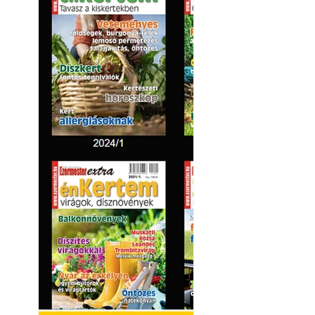
Balkon kertészk
Helytakarékos ke