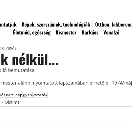
utatjuk
Gépek, szerszámok, technológiák
Otthon, lakberen
Életmód, egészség
Kismester
Barkács
Vonalzó
c olvasás
k nélkül...
olló bemutatása. 
ermester alábbi nyomtatott lapszámában érhető el: 1974/máj
lás
kerti gép
gyep
vezeték
s
Oldtimer