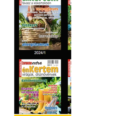
Kültéri hűtés: ho
a teraszt és a ker