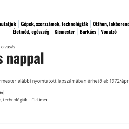
utatjuk
Gépek, szerszámok, technológiák
Otthon, lakberen
Életmód, egészség
Kismester
Barkács
Vonalzó
c olvasás
s nappal
ermester alábbi nyomtatott lapszámában érhető el: 1972/ápril
ás
, technológiák
Oldtimer