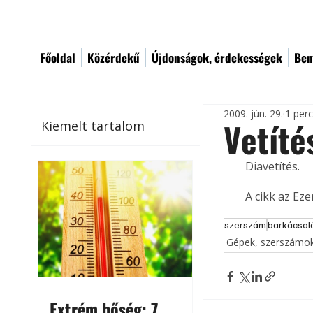
Főoldal
Közérdekű
Újdonságok, érdekességek
Bem
2009. jún. 29.
1 per
Vetíté
Kiemelt tartalom
Diavetítés. 
A cikk az Ez
szerszám
barkácsol
Gépek, szerszámok
Extrém hőség: 7