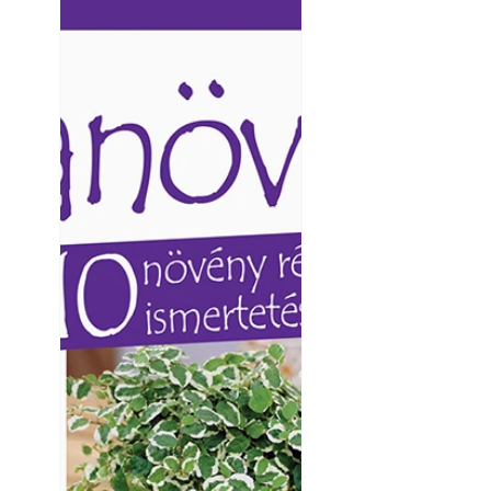
Ezermester lapszámai. A
Ezermester lapszámai
Laptapir kényelmes megoldás,
Laptapir kényelmes 
mert: – t
mert: – t