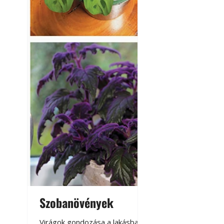
Szobanövények
Virágoskert: k
teraszon, laká
Virágok gondozása a lakásban,