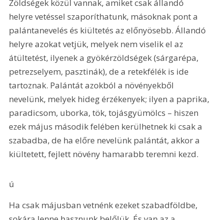
Zöldségek közül vannak, amiket csak állandó 
helyre vetéssel szaporíthatunk, másoknak pont a 
palántanevelés és kiültetés az előnyösebb. Állandó 
helyre azokat vetjük, melyek nem viselik el az 
átültetést, ilyenek a gyökérzöldségek (sárgarépa, 
petrezselyem, pasztinák), de a retekfélék is ide 
tartoznak. Palántát azokból a növényekből 
nevelünk, melyek hideg érzékenyek; ilyen a paprika, 
paradicsom, uborka, tök, tojásgyümölcs – hiszen 
ezek május második felében kerülhetnek ki csak a 
szabadba, de ha előre nevelünk palántát, akkor a 
kiültetett, fejlett növény hamarabb teremni kezd.
ú 
Ha csak májusban vetnénk ezeket szabadföldbe, 
sokára lenne hasznunk belőlük. És van az a 