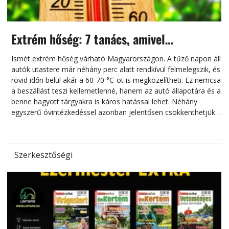
Extrém hőség: 7 tanács, amivel
megóvhatjuk autónkat a nyári károktól
Ismét extrém hőség várható Magyarországon. A tűző napon álló
autók utastere már néhány perc alatt rendkívül felmelegszik, és
rövid időn belül akár a 60-70 °C-ot is megközelítheti. Ez nemcsak
n
a beszállást teszi kellemetlenné, hanem az autó állapotára és a
benne hagyott tárgyakra is káros hatással lehet. Néhány
egyszerű óvintézkedéssel azonban jelentősen csökkenthetjük a
hőség káros hatásait.
l
Szerkesztőségi