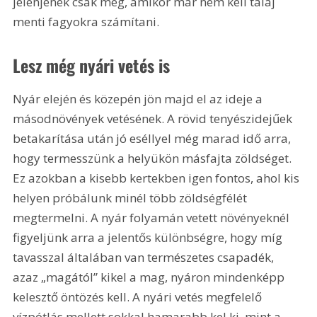
jelenjenek csak meg, amikor már nem kell talaj 
menti fagyokra számítani.
Lesz még nyári vetés is
Nyár elején és közepén jön majd el az ideje a 
másodnövények vetésének. A rövid tenyészidejűek 
betakarítása után jó eséllyel még marad idő arra, 
hogy termesszünk a helyükön másfajta zöldséget. 
Ez azokban a kisebb kertekben igen fontos, ahol kis 
helyen próbálunk minél több zöldségfélét 
megtermelni. A nyár folyamán vetett növényeknél 
figyeljünk arra a jelentős különbségre, hogy míg 
tavasszal általában van természetes csapadék, 
azaz „magától” kikel a mag, nyáron mindenképp 
kelesztő öntözés kell. A nyári vetés megfelelő 
vízpótlás mellett sokkal hamarabb kel ki, mint a 