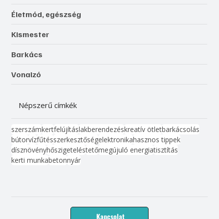
Életmód, egészség
Kismester
Barkács
Vonalzó
Népszerű címkék
szerszám
kert
felújítás
lakberendezés
kreatív ötlet
barkácsolás
bútor
víz
fűtés
szerkesztőség
elektronika
hasznos tippek
dísznövény
hőszigetelés
tető
megújuló energia
tisztítás
kerti munka
beton
nyár
Kapcsolat