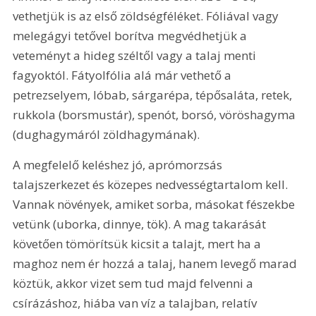
vethetjük is az első zöldségféléket. Fóliával vagy 
melegágyi tetővel borítva megvédhetjük a 
veteményt a hideg széltől vagy a talaj menti 
fagyoktól. Fátyolfólia alá már vethető a 
petrezselyem, lóbab, sárgarépa, tépősaláta, retek, 
rukkola (borsmustár), spenót, borsó, vöröshagyma 
(dughagymáról zöldhagymának).
A megfelelő keléshez jó, aprómorzsás 
talajszerkezet és közepes nedvességtartalom kell. 
Vannak növények, amiket sorba, másokat fészekbe 
vetünk (uborka, dinnye, tök). A mag takarását 
követően tömörítsük kicsit a talajt, mert ha a 
maghoz nem ér hozzá a talaj, hanem levegő marad 
köztük, akkor vizet sem tud majd felvenni a 
csírázáshoz, hiába van víz a talajban, relatív 