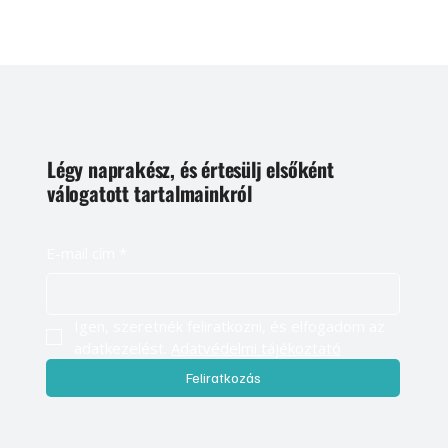
Légy naprakész, és értesülj elsőként
válogatott tartalmainkról
E-mail cím
*
Igen, szeretnék feliratkozni, és elfogadom az 
adatkezelést. 
Adatvédelmi tájékoztató
Feliratkozás