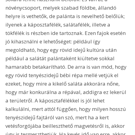
növénycsoport, melyek szabad földbe, állandó 
helyre is vethetők, de palánta is nevelhető belőlük; 
ilyenek a káposztafélék, salátafélék, illetve a 
tökfélék is részben ide tartoznak. Ezen fajok esetén 
jó kihasználni e lehetőséget: például így 
megoldható, hogy egy rövid idejű kultúra után 
például a salátát palántaként kiültetve sokkal 
hamarabb betakarítható. De arra is van mód, hogy 
egy rövid tenyészidejű bébi répa mellé vetjük el 
ezeket, hogy mire a kikelő saláta akkorára nőne, 
hogy már konkurálna a répával, addigra ez lekerül 
a területről. A káposztafélékkel is jól lehet 
kalkulálni, mert attól függően, hogy milyen hosszú 
tenyészidejű fajtáról van szó, mert ha a kert 
vetésforgójába beilleszthető magvetésről is, akkor 
úgy is termeszthetjük. Ha kevés idő van erre, akkor 