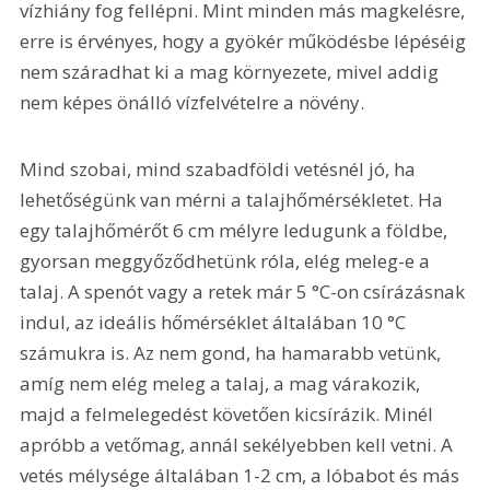
vízhiány fog fellépni. Mint minden más magkelésre, 
erre is érvényes, hogy a gyökér működésbe lépéséig 
nem száradhat ki a mag környezete, mivel addig 
nem képes önálló vízfelvételre a növény.
Mind szobai, mind szabadföldi vetésnél jó, ha 
lehetőségünk van mérni a talajhőmérsékletet. Ha 
egy talajhőmérőt 6 cm mélyre ledugunk a földbe, 
gyorsan meggyőződhetünk róla, elég meleg-e a 
talaj. A spenót vagy a retek már 5 °C-on csírázásnak 
indul, az ideális hőmérséklet általában 10 °C 
számukra is. Az nem gond, ha hamarabb vetünk, 
amíg nem elég meleg a talaj, a mag várakozik, 
majd a felmelegedést követően kicsírázik. Minél 
apróbb a vetőmag, annál sekélyebben kell vetni. A 
vetés mélysége általában 1-2 cm, a lóbabot és más 