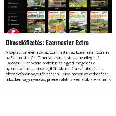
Okoselőfizetés: Ezermester Extra
A Laptapiron elérhetők az Ezermester, az Ezermester Extra és
az Ezermester Old Timer lapszámai, visszamenőleg is! A
Laptapir új, innovatív, praktikus és egyedi megoldás a
L
nyomtatott magazinok digitális olvasására számítógépen,
okostelefonon vagy táblagépen. Kényelmesen az otthonában,
útközben vagy nyaralás, pihenés alatt is elérhetők lapszámaink.
ú
Bárhol, bármikor, akár külföldön élve vagy dolgozva is
B
olvashatók az Ezermester lapszámai. A Laptapir kényelmes
megoldás, mert: – t