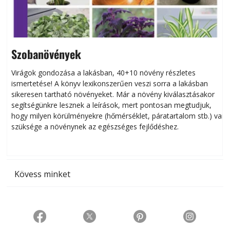
Szobanövények
Virágok gondozása a lakásban, 40+10 növény részletes
ismertetése! A könyv lexikonszerűen veszi sorra a lakásban
s
sikeresen tart­ha­tó növényeket. Már a növény kiválasztásakor
h
segítségünkre lesznek a leírások, mert pontosan megtudjuk,
k
hogy milyen körülményekre (hőmérséklet, páratartalom stb.) van
szüksége a növénynek az egészséges fejlődéshez.
t
Kövess minket