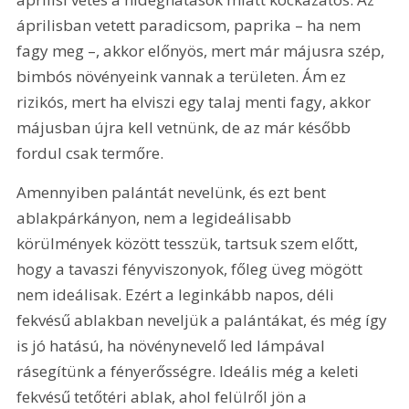
áprilisban vetett paradicsom, paprika – ha nem 
fagy meg –, akkor előnyös, mert már májusra szép, 
bimbós növényeink vannak a területen. Ám ez 
rizikós, mert ha elviszi egy talaj menti fagy, akkor 
májusban újra kell vetnünk, de az már később 
fordul csak termőre.
Amennyiben palántát nevelünk, és ezt bent 
ablakpárkányon, nem a legideálisabb 
körülmények között tesszük, tartsuk szem előtt, 
hogy a tavaszi fényviszonyok, főleg üveg mögött 
nem ideálisak. Ezért a leginkább napos, déli 
fekvésű ablakban neveljük a palántákat, és még így 
is jó hatású, ha növénynevelő led lámpával 
rásegítünk a fényerősségre. Ideális még a keleti 
fekvésű tetőtéri ablak, ahol felülről jön a 