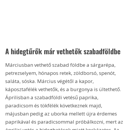
A hidegtűrők már vethetők szabadföldbe
Márciusban vethető szabad földbe a sárgarépa, 
petrezselyem, hónapos retek, zöldborsó, spenót, 
saláta, sóska. Március végétől a kapor, 
káposztafélék vethetők, és a burgonya is ültethető. 
Áprilisban a szabadföldi vetésű paprika, 
paradicsom és tökfélék következnek majd, 
májusban pedig az uborka mellett újra érdemes 
paprikával és paradicsommal próbálkozni, mert az 
áprilisi vetés a hideghatások miatt kockázatos. Az 