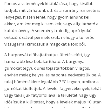
Fontos a vetemények kitáblázása, hogy később 
tudjuk, mit várhatunk ott, és a sorirány ismerete is 
lényeges, hiszen lehet, hogy gyomlálnunk kell 
akkor, amikor még ki sem kelt, vagy alig látható a 
kultúrnövény. A veteményt mindig apró lyukú 
öntözőrózsával permetezzük, nehogy a túl erős 
vízsugárral kimossuk a magokat a földből.
A burgonyát előhajtathatjuk ültetés előtt, így 
hamarabb lesz betakarítható. A burgonya 
gumókat tegyük üres tojástartókban világos, 
enyhén meleg helyre, és naponta nedvesítsük be. A 
talaj hőmérséklete legalább 7 °C legyen, amikor a 
gumókat kiültetjük. A levelei fagyérzékenyek, tehát 
vagy takarjuk fátyolfóliával a területet, vagy úgy 
időzítsük a kiültetést, hogy a levelek május 10 után 