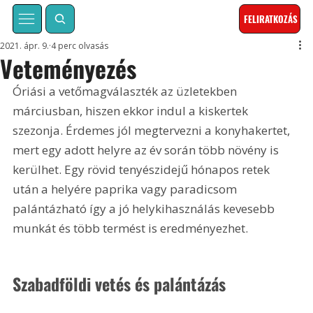
FELIRATKOZÁS
2021. ápr. 9.
4 perc olvasás
Veteményezés
Óriási a vetőmagválaszték az üzletekben 
márciusban, hiszen ekkor indul a kiskertek 
szezonja. Érdemes jól megtervezni a konyhakertet, 
mert egy adott helyre az év során több növény is 
kerülhet. Egy rövid tenyészidejű hónapos retek 
után a helyére paprika vagy paradicsom 
palántázható így a jó helykihasználás kevesebb 
munkát és több termést is eredményezhet.
Szabadföldi vetés és palántázás