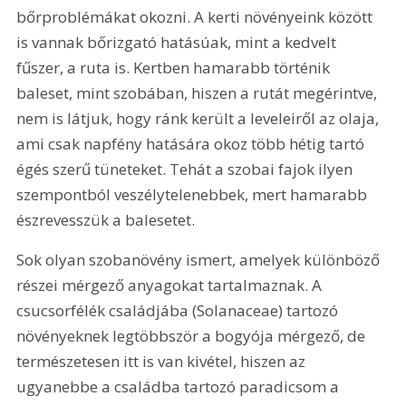
bőrproblémákat okozni. A kerti növényeink között 
is vannak bőrizgató hatásúak, mint a kedvelt 
fűszer, a ruta is. Kertben hamarabb történik 
baleset, mint szobában, hiszen a rutát megérintve, 
nem is látjuk, hogy ránk került a leveleiről az olaja, 
ami csak napfény hatására okoz több hétig tartó 
égés szerű tüneteket. Tehát a szobai fajok ilyen 
szempontból veszélytelenebbek, mert hamarabb 
észrevesszük a balesetet.
Sok olyan szobanövény ismert, amelyek különböző 
részei mérgező anyagokat tartalmaznak. A 
csucsorfélék családjába (Solanaceae) tartozó 
növényeknek legtöbbször a bogyója mérgező, de 
természetesen itt is van kivétel, hiszen az 
ugyanebbe a családba tartozó paradicsom a 