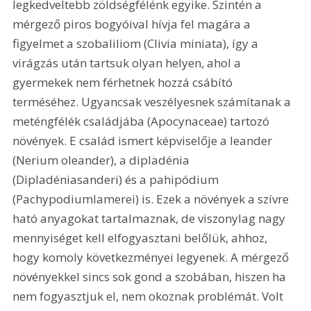
legkedveltebb zöldségfélénk egyike. Szintén a 
mérgező piros bogyóival hívja fel magára a 
figyelmet a szobaliliom (Clivia miniata), így a 
virágzás után tartsuk olyan helyen, ahol a 
gyermekek nem férhetnek hozzá csábító 
terméséhez. Ugyancsak veszélyesnek számítanak a 
meténgfélék családjába (Apocynaceae) tartozó 
növények. E család ismert képviselője a leander 
(Nerium oleander), a dipladénia 
(Dipladéniasanderi) és a pahipódium 
(Pachypodiumlamerei) is. Ezek a növények a szívre 
ható anyagokat tartalmaznak, de viszonylag nagy 
mennyiséget kell elfogyasztani belőlük, ahhoz, 
hogy komoly következményei legyenek. A mérgező 
növényekkel sincs sok gond a szobában, hiszen ha 
nem fogyasztjuk el, nem okoznak problémát. Volt 