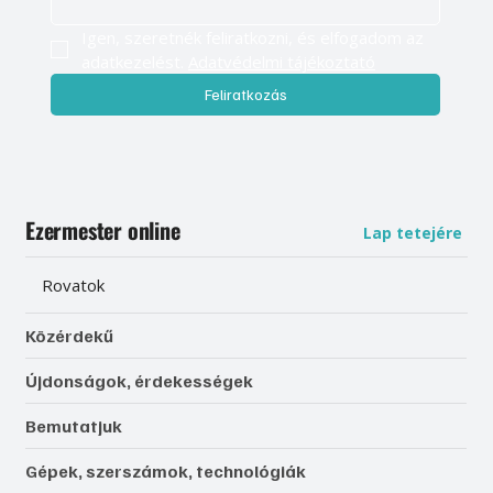
Igen, szeretnék feliratkozni, és elfogadom az 
adatkezelést. 
Adatvédelmi tájékoztató
Feliratkozás
Ezermester online
Lap tetejére
Rovatok
Közérdekű
Újdonságok, érdekességek
Bemutatjuk
Gépek, szerszámok, technológiák