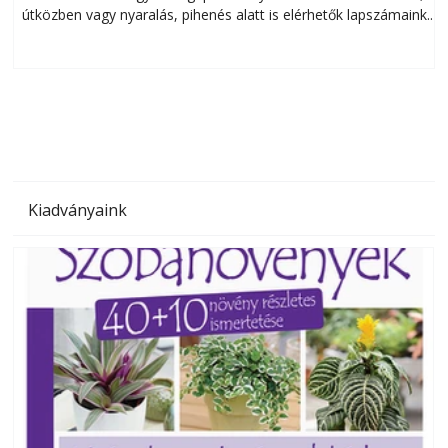
útközben vagy nyaralás, pihenés alatt is elérhetők lapszámaink.
ú
Bárhol, bármikor, akár külföldön élve vagy dolgozva is
B
olvashatók az Ezermester lapszámai. A Laptapir kényelmes
megoldás, mert: – t
Kiadványaink