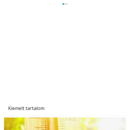
Beton járdalap készítése és lerakása – gyári
és saját készítésű megoldások
Kiemelt tartalom