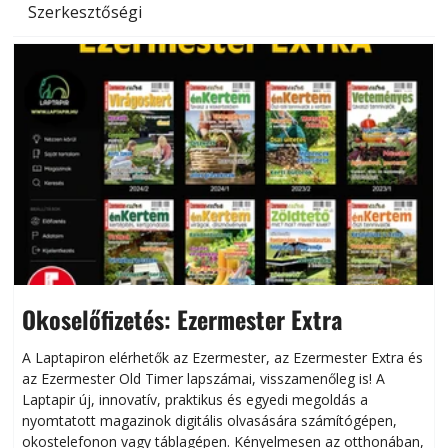
Szerkesztőségi
Okoselőfizetés: Ezermester Extra
A Laptapiron elérhetők az Ezermester, az Ezermester Extra és
az Ezermester Old Timer lapszámai, visszamenőleg is! A
Laptapir új, innovatív, praktikus és egyedi megoldás a
L
nyomtatott magazinok digitális olvasására számítógépen,
okostelefonon vagy táblagépen. Kényelmesen az otthonában,