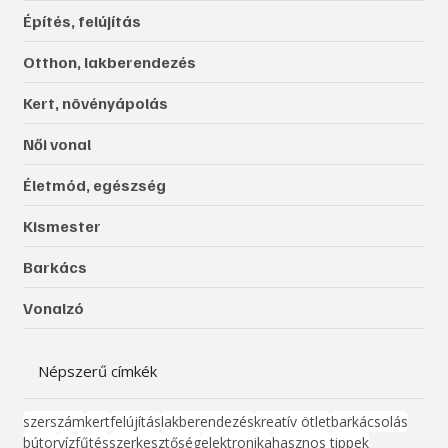
Építés, felújítás
Otthon, lakberendezés
Kert, növényápolás
Női vonal
Életmód, egészség
Kismester
Barkács
Vonalzó
Népszerű címkék
szerszám
kert
felújítás
lakberendezés
kreatív ötlet
barkácsolás
bútor
víz
fűtés
szerkesztőség
elektronika
hasznos tippek