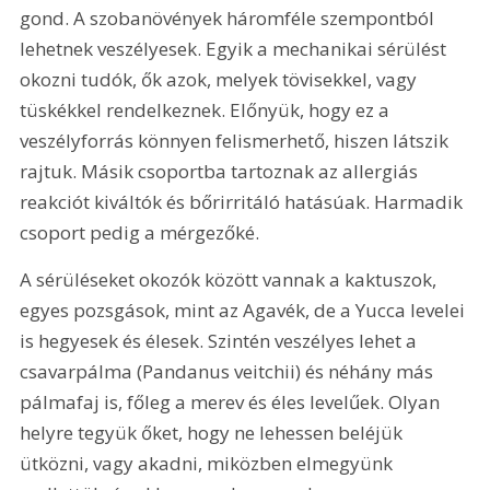
gond. A szobanövények háromféle szempontból 
lehetnek veszélyesek. Egyik a mechanikai sérülést 
okozni tudók, ők azok, melyek tövisekkel, vagy 
tüskékkel rendelkeznek. Előnyük, hogy ez a 
veszélyforrás könnyen felismerhető, hiszen látszik 
rajtuk. Másik csoportba tartoznak az allergiás 
reakciót kiváltók és bőrirritáló hatásúak. Harmadik 
csoport pedig a mérgezőké.
A sérüléseket okozók között vannak a kaktuszok, 
egyes pozsgások, mint az Agavék, de a Yucca levelei 
is hegyesek és élesek. Szintén veszélyes lehet a 
csavarpálma (Pandanus veitchii) és néhány más 
pálmafaj is, főleg a merev és éles levelűek. Olyan 
helyre tegyük őket, hogy ne lehessen beléjük 
ütközni, vagy akadni, miközben elmegyünk 