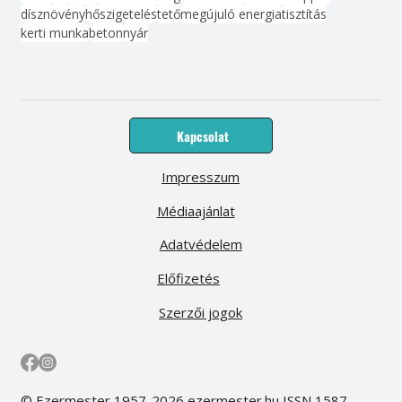
dísznövény
hőszigetelés
tető
megújuló energia
tisztítás
kerti munka
beton
nyár
Kapcsolat
Impresszum
Médiaajánlat
Adatvédelem
Előfizetés
Szerzői jogok
© Ezermester 1957-2026 ezermester.hu ISSN 1587-