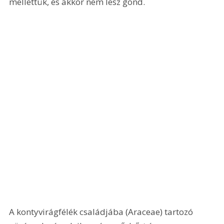
mellettük, és akkor nem lesz gond.
A kontyvirágfélék családjába (Araceae) tartozó 