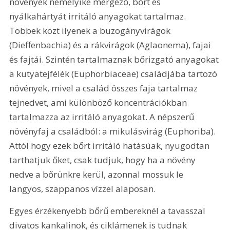
növények némelyike mérgező, bőrt és 
nyálkahártyát irritáló anyagokat tartalmaz. 
Többek közt ilyenek a buzogányvirágok 
(Dieffenbachia) és a rákvirágok (Aglaonema), fajai 
és fajtái. Szintén tartalmaznak bőrizgató anyagokat 
a kutyatejfélék (Euphorbiaceae) családjába tartozó 
növények, mivel a család összes faja tartalmaz 
tejnedvet, ami különböző koncentrációkban 
tartalmazza az irritáló anyagokat. A népszerű 
növényfaj a családból: a mikulásvirág (Euphoriba). 
Attól hogy ezek bőrt irritáló hatásúak, nyugodtan 
tarthatjuk őket, csak tudjuk, hogy ha a növény 
nedve a bőrünkre kerül, azonnal mossuk le 
langyos, szappanos vízzel alaposan.
Egyes érzékenyebb bőrű embereknél a tavasszal 
divatos kankalinok, és ciklámenek is tudnak 