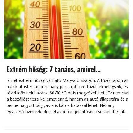
Extrém hőség: 7 tanács, amivel
megóvhatjuk autónkat a nyári károktól
Ismét extrém hőség várható Magyarországon. A tűző napon álló
autók utastere már néhány perc alatt rendkívül felmelegszik, és
rövid időn belül akár a 60-70 °C-ot is megközelítheti. Ez nemcsak
n
a beszállást teszi kellemetlenné, hanem az autó állapotára és a
benne hagyott tárgyakra is káros hatással lehet. Néhány
egyszerű óvintézkedéssel azonban jelentősen csökkenthetjük a
hőség káros hatásait.
l