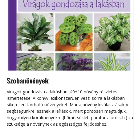
Szobanövények
Virágok gondozása a lakásban, 40+10 növény részletes
ismertetése! A könyv lexikonszerűen veszi sorra a lakásban
s
sikeresen tart­ha­tó növényeket. Már a növény kiválasztásakor
h
segítségünkre lesznek a leírások, mert pontosan megtudjuk,
k
hogy milyen körülményekre (hőmérséklet, páratartalom stb.) van
szüksége a növénynek az egészséges fejlődéshez.
t