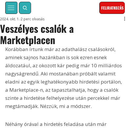
FELIRATKOZÁS
2024. okt. 1.
2 perc olvasás
Veszélyes csalók a
Marketplacen
Korábban írtunk már az adathalász csalásokról, 
aminek sajnos hazánkban is sok ezren esnek 
áldozatául, az okozott kár pedig már 10 milliárdos 
nagyságrendű. Aki mostanában próbált valamit 
eladni az egyik leghatékonyabb hirdetési portálon, 
a Marketplace-n, az tapasztalhatja, hogy a csalók 
szinte a hirdetése felhelyezése után percekkel már 
megtámadják. Nézzük, mi a módszer.
Néhány órával a hirdetés feladása után már 