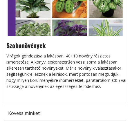
Szobanövények
Virágok gondozása a lakásban, 40+10 növény részletes
ismertetése! A könyv lexikonszerűen veszi sorra a lakásban
s
sikeresen tart­ha­tó növényeket. Már a növény kiválasztásakor
h
segítségünkre lesznek a leírások, mert pontosan megtudjuk,
k
hogy milyen körülményekre (hőmérséklet, páratartalom stb.) van
szüksége a növénynek az egészséges fejlődéshez.
t
Kövess minket