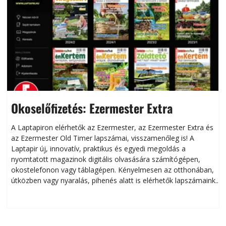
Okoselőfizetés: Ezermester Extra
A Laptapiron elérhetők az Ezermester, az Ezermester Extra és
az Ezermester Old Timer lapszámai, visszamenőleg is! A
Laptapir új, innovatív, praktikus és egyedi megoldás a
L
nyomtatott magazinok digitális olvasására számítógépen,
okostelefonon vagy táblagépen. Kényelmesen az otthonában,
útközben vagy nyaralás, pihenés alatt is elérhetők lapszámaink.
ú
Bárhol, bármikor, akár külföldön élve vagy dolgozva is
B
olvashatók az Ezermester lapszámai. A Laptapir kényelmes
megoldás, mert: – t