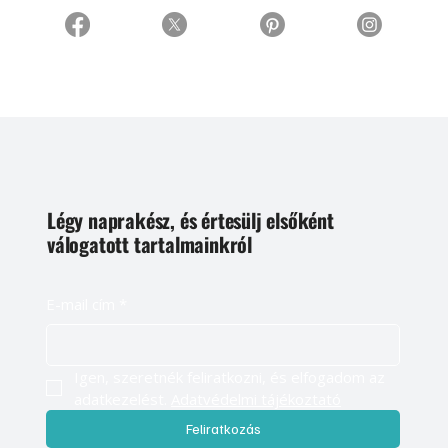
Légy naprakész, és értesülj elsőként
válogatott tartalmainkról
E-mail cím
*
Igen, szeretnék feliratkozni, és elfogadom az 
adatkezelést. 
Adatvédelmi tájékoztató
Feliratkozás