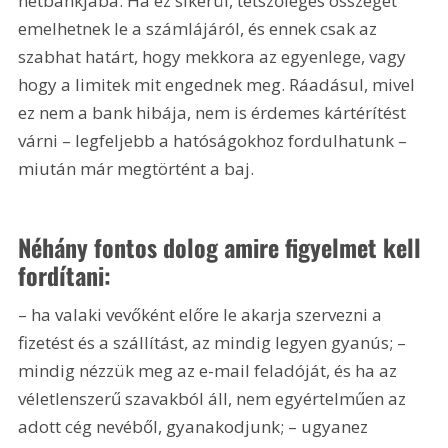
netbankjába. Ha ez sikerül, tetszőleges összeget 
emelhetnek le a számlájáról, és ennek csak az 
szabhat határt, hogy mekkora az egyenlege, vagy 
hogy a limitek mit engednek meg. Ráadásul, mivel 
ez nem a bank hibája, nem is érdemes kártérítést 
várni – legfeljebb a hatóságokhoz fordulhatunk – 
miután már megtörtént a baj.
Néhány fontos dolog amire figyelmet kell 
fordítani:
– ha valaki vevőként előre le akarja szervezni a 
fizetést és a szállítást, az mindig legyen gyanús; – 
mindig nézzük meg az e-mail feladóját, és ha az 
véletlenszerű szavakból áll, nem egyértelműen az 
adott cég nevéből, gyanakodjunk; – ugyanez 