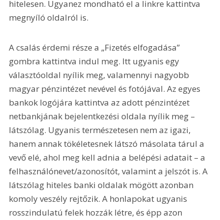
hitelesen. Ugyanez mondható el a linkre kattintva 
megnyíló oldalról is.
A csalás érdemi része a „Fizetés elfogadása” 
gombra kattintva indul meg. Itt ugyanis egy 
választóoldal nyílik meg, valamennyi nagyobb 
magyar pénzintézet nevével és fotójával. Az egyes 
bankok logójára kattintva az adott pénzintézet 
netbankjának bejelentkezési oldala nyílik meg – 
látszólag. Ugyanis természetesen nem az igazi, 
hanem annak tökéletesnek látszó másolata tárul a 
vevő elé, ahol meg kell adnia a belépési adatait – a 
felhasználónevet/azonosítót, valamint a jelszót is. A 
látszólag hiteles banki oldalak mögött azonban 
komoly veszély rejtőzik. A honlapokat ugyanis 
rosszindulatú felek hozzák létre, és épp azon 