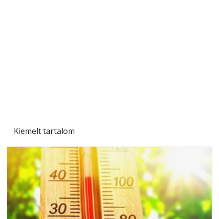
Naptej vagy napolaj? Melyiket válasszuk, és
miben különböznek?
Kiemelt tartalom