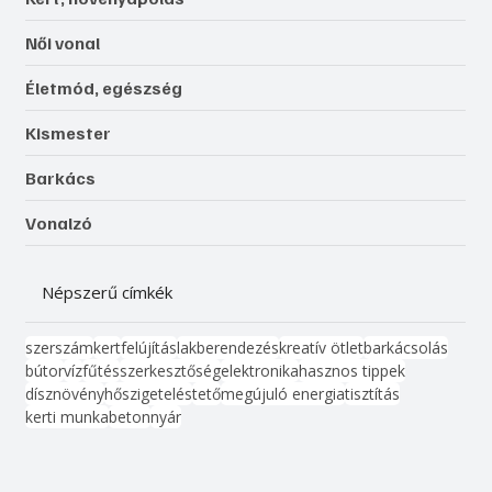
Női vonal
Életmód, egészség
Kismester
Barkács
Vonalzó
Népszerű címkék
szerszám
kert
felújítás
lakberendezés
kreatív ötlet
barkácsolás
bútor
víz
fűtés
szerkesztőség
elektronika
hasznos tippek
dísznövény
hőszigetelés
tető
megújuló energia
tisztítás
kerti munka
beton
nyár