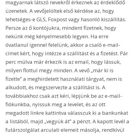
magyarnak látszó nevekről érkeznek az érdeklődő 
üzenetek. A vevőjelöltek első kérdése az, hogy 
lehetséges-e GLS, Foxpost vagy hasonló kiszállítás. 
Persze az ő kontójukra, mindent fizetnek, hogy 
nekünk még kényelmesebb legyen. Ha erre 
óvatlanul igennel felelünk, akkor a csaló e-mail-
címet kért, hogy intézze a szállítást és a fizetést. Pár 
perc múlva már érkezik is az email, hogy lássuk, 
milyen flottul megy minden. A vevő „már ki is 
fizette” a meghirdetett használati tárgyat, nem is 
alkudott, és megszervezte a szállítást is. A 
továbbiakhoz csak azt kéri, lépjünk be az e-mail-
fiókunkba, nyissuk meg a levelet, és az ott 
megadott linkre kattintva válasszuk ki a bankunkat 
a listából, majd „vegyük át” a pénzt. A kapott levél a 
futárszolgálat arculati elemeit másolja, rendkívül 