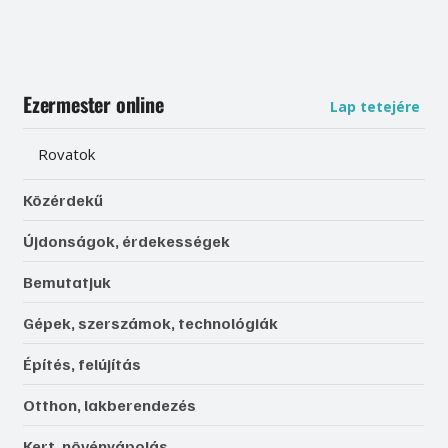
Ezermester online
Lap tetejére
Rovatok
Közérdekű
Újdonságok, érdekességek
Bemutatjuk
Gépek, szerszámok, technológiák
Építés, felújítás
Otthon, lakberendezés
Kert, növényápolás