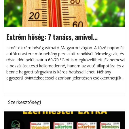
Extrém hőség: 7 tanács, amivel
megóvhatjuk autónkat a nyári károktól
Ismét extrém hőség várható Magyarországon. A tűző napon álló
autók utastere már néhány perc alatt rendkívül felmelegszik, és
rövid időn belül akár a 60-70 °C-ot is megközelítheti. Ez nemcsak
n
a beszállást teszi kellemetlenné, hanem az autó állapotára és a
benne hagyott tárgyakra is káros hatással lehet. Néhány
egyszerű óvintézkedéssel azonban jelentősen csökkenthetjük a
hőség káros hatásait.
l
Szerkesztőségi