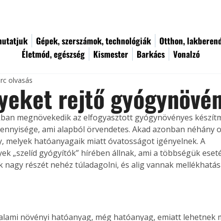
utatjuk
Gépek, szerszámok, technológiák
Otthon, lakberen
Életmód, egészség
Kismester
Barkács
Vonalzó
rc olvasás
yeket rejtő gyógynövé
akban megnövekedik az elfogyasztott gyógynövényes készít
ennyisége, ami alapból örvendetes. Akad azonban néhány o
 melyek hatóanyagaik miatt óvatosságot igényelnek. A 
k „szelíd gyógyítók” hírében állnak, ami a többségük esetén 
 nagy részét nehéz túladagolni, és alig vannak mellékhatás
valami növényi hatóanyag, még hatóanyag, emiatt lehetnek me