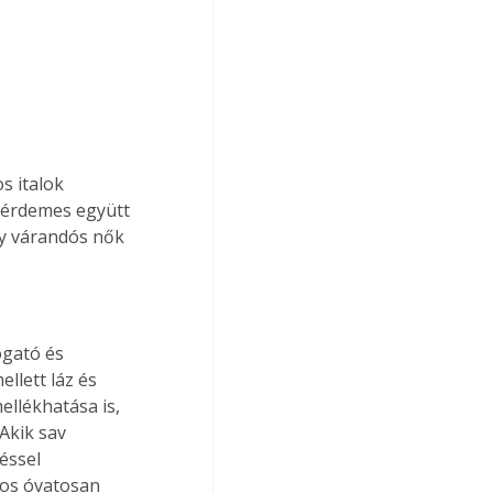
s italok 
 érdemes együtt 
gy várandós nők 
gató és 
llett láz és 
llékhatása is, 
Akik sav 
éssel 
sos óvatosan 