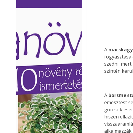
Ezermester lapszámai. A
Ezermester lapszámai
Laptapir kényelmes megoldás,
Laptapir kényelmes 
mert: – t
mert: – t
A 
macskagy
fogyasztása 
szedni, mert
szintén kerül
A 
borsment
emésztést se
görcsök eset
hiszen ellaz
visszaáramlás
alkalmazzák 