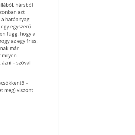
lából, hársból 
Azonban azt 
k a hatóanyag 
 egy egyszerű 
sen függ, hogy a 
gy az egy friss, 
inak már 
 milyen 
ázni – szóval 
scsökkentő – 
et meg) viszont 