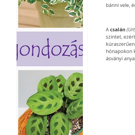
bánni vele, 
A 
csalán 
(Urt
szintet, ezé
kúraszerűen 
hónapokon ke
ásványi anyag