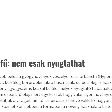
fű: nem csak nyugtathat
jobb példa a gyógynövények veszélyeire az orbáncfű (Hyper
át, külsőleg bőrproblémákra használják, de belsőleg is hasz
ényi gyógyszer is készül belőle, melyek nyugtató hatásúak. A
m orbáncfű olaj, mert úgy készül, hogy valamilyen növényi ol
tatjuk a virágait, amitől az pirosas színűvé válik. Ez nagyon
ú kozmetikum, ebben a formában a növény használata bizt