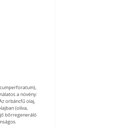
icumperforatum), 
nálatos a növény: 
z orbáncfű olaj, 
ajban (olíva, 
 jő bőrregeneráló 
onságos.