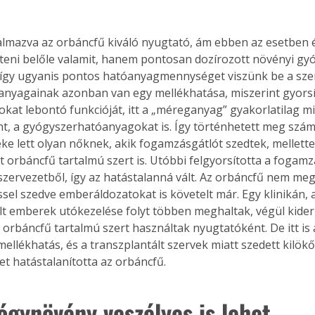
almazva az orbáncfű kiváló nyugtató, ám ebben az esetben
íteni belőle valamit, hanem pontosan dozírozott növényi gy
 így ugyanis pontos hatóanyagmennységet viszünk be a szer
nyagainak azonban van egy mellékhatása, miszerint gyorsít
at lebontó funkcióját, itt a „méreganyag” gyakorlatilag mi
nt, a gyógyszerhatóanyagokat is. Így történhetett meg szám
e lett olyan nőknek, akik fogamzásgátlót szedtek, mellette
 orbáncfű tartalmú szert is. Utóbbi felgyorsította a fogamz
 szervezetből, így az hatástalanná vált. Az orbáncfű nem meg
ssel szedve emberáldozatokat is követelt már. Egy klinikán, 
lt emberek utókezelése folyt többen meghaltak, végül kiderü
orbáncfű tartalmú szert használtak nyugtatóként. De itt is a
mellékhatás, és a transzplantált szervek miatt szedett kilökő
t hatástalanította az orbáncfű.
ógynövény veszélyes is lehet