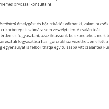
érdemes orvossal konzultálni.
icadioica)
 émelygést és bőrirritációt válthat ki, valamint csö
rt cukorbetegek számára sem veszélytelen. A csalán teát 
érdemes fogyasztani, azaz iktassunk be szüneteket, mert tú
resztüli fogyasztása hasi görcsökhöz vezethet, emellett a 
 egyensúlyát is felboríthatja egy túlzásba vitt csalántea kúr