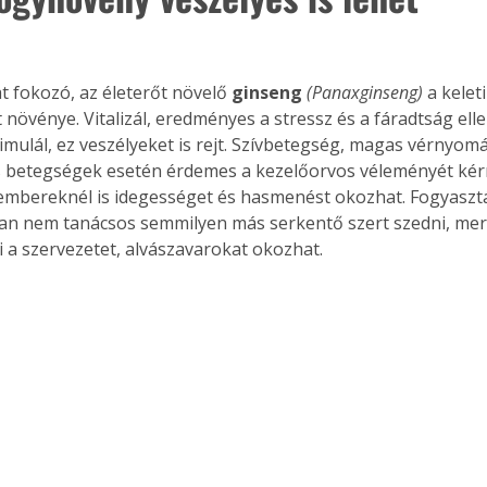
t fokozó, az életerőt növelő 
ginseng 
(Panaxginseng)
 a kele
Együtt jobban megéri!
 növénye. Vitalizál, eredményes a stressz és a fáradtság elle
Bővebb információ itt!
timulál, ez veszélyeket is rejt. Szívbetegség, magas vérnyom
k az
Együtt jobban megéri! A
 betegségek esetén érdemes a kezelőorvos véleményét kérn
mester
könyvek tetszőleges
mbereknél is idegességet és hasmenést okozhat. Fogyasztá
er Old
párosítással kedvezményes
n nem tanácsos semmilyen más serkentő szert szedni, mer
áron, 0 Ft postaköltséggel
ptapir új,
megrendelhetők!
i a szervezetet, alvászavarokat okozhat.
és egyedi
tt
lvasására
elefonon
nyelmesen
ben vagy
t is
. Bárhol,
ön élve
ashatók az