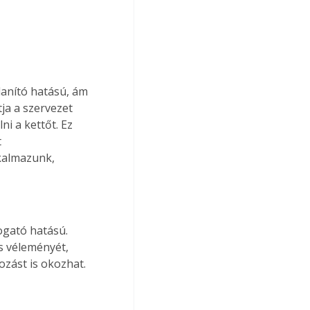
lanító hatású, ám 
ja a szervezet 
i a kettőt. Ez 
 
kalmazunk, 
ogató hatású. 
s véleményét, 
ozást is okozhat.