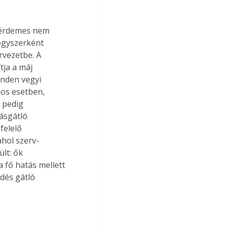
 érdemes nem 
ógyszerként 
vezetbe. A 
ja a máj 
nden vegyi 
os esetben, 
 pedig 
ásgátló 
felelő 
ahol szerv-
lt: ők 
 fő hatás mellett 
dés gátló 