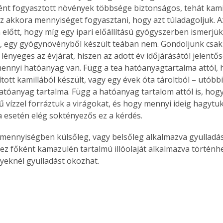
nt fogyasztott növények többsége biztonságos, tehát kamil
z akkora mennyiséget fogyasztani, hogy azt túladagoljuk. 
 előtt, hogy míg egy ipari előállítású gyógyszerben ismerjü
 egy gyógynövényből készült teában nem. Gondoljunk csak
 lényeges az évjárat, hiszen az adott év időjárásától jelentő
ennyi hatóanyag van. Függ a tea hatóanyagtartalma attól, ho
tott kamillából készült, vagy egy évek óta tároltból – utóbb
atóanyag tartalma. Függ a hatóanyag tartalom attól is, hogy
 vízzel forráztuk a virágokat, és hogy mennyi ideig hagytuk 
 esetén elég soktényezős ez a kérdés.
s mennyiségben külsőleg, vagy belsőleg alkalmazva gyulladá
(ez főként kamazulén tartalmú illóolaját alkalmazva történh
yeknél gyulladást okozhat.