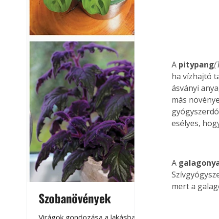
A 
pitypang
(
ha vízhajtó 
ásványi anyag
más növények
gyógyszerdóz
esélyes, hogy
A 
galagonya
Szívgyógysze
mert a galag
Szobanövények
Virágoskert: k
teraszon, laká
Virágok gondozása a lakásban,