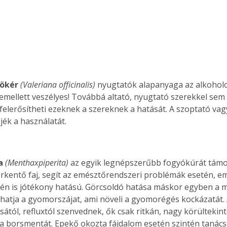
. A
megoldás,
ökér 
(Valeriana officinalis)
 nyugtatók alapanyaga az alkoholo
emellett veszélyes! Továbbá altató, nyugtató szerekkel sem
 felerősítheti ezeknek a szereknek a hatását. A szoptató va
jék a használatát.
a 
(Menthaxpiperita)
 az egyik legnépszerűbb fogyókúrát támo
rkentő faj, segít az emésztőrendszeri problémák esetén, eme
én is jótékony hatású. Görcsoldó hatása máskor egyben a me
íthatja a gyomorszájat, ami növeli a gyomorégés kockázatát. 
ától, refluxtól szenvednek, ők csak ritkán, nagy körültekint
a borsmentát. Epekő okozta fájdalom esetén szintén tanác