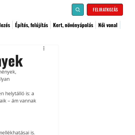
FELIRATKOZÁS
dezés
Építés, felújítás
Kert, növényápolás
Női vonal
nyek
mények, 
lyan 
helytálló is: a 
aik – ám vannak 
llékhatásai is. 