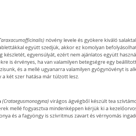
Taraxacumofficinalis)
 növény levele és gyökere kiváló salakta
tablettákkal együtt szedjük, akkor ez komolyan befolyásolhat
 készletét, egyensúlyát, ezért nem ajánlatos együtt használn
re is érvényes, ha van valamilyen betegségre egy beállított
isunk, és a mellé ugyanarra valamilyen gyógynövényt is al
 a két szer hatása már túlzott lesz.
 
(Crataegusmonogyna)
 virágos ágvégből készült tea szívtám
rek mellé fogyasztva mindenképpen kérjük ki a kezelőorvo
onya és a fagyöngy is szívritmus zavart és vérnyomás ingad
ertben,
Gyógyító növények: a
sban
természet kincsei az