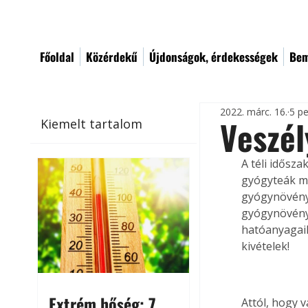
Főoldal
Közérdekű
Újdonságok, érdekességek
Bem
2022. márc. 16.
5 pe
Veszél
Kiemelt tartalom
A téli idősz
gyógyteák m
gyógynövény,
gyógynövénye
hatóanyagaik
kivételek!
Extrém hőség: 7
Attól, hogy 