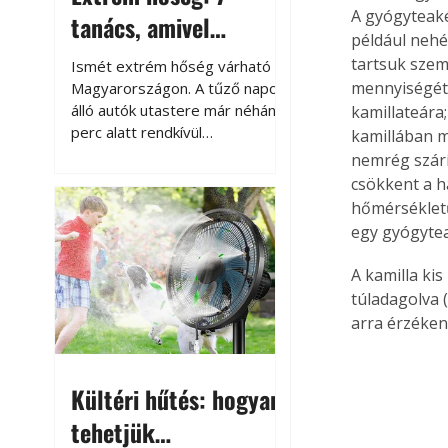
A gyógyteaké
tanács, amivel
például nehé
megóvhatjuk
tartsuk szem
Ismét extrém hőség várható
autónkat a nyári
mennyiségét,
Magyarországon. A tűző napon
álló autók utastere már néhány
kamillateára;
károktól
perc alatt rendkívül
kamillában m
felmelegszik, és rövid időn belül
nemrég szárí
akár a 60-70 °C-ot is
csökkent a h
megközelítheti. Ez nemcsak a
hőmérsékletű
beszállást teszi kellemetlenné,
egy gyógytea
hanem az autó állapotára és a
benne hagyott tárgyakra is
A kamilla ki
káros hatással lehet. Néhány
túladagolva 
egyszerű óvintézkedéssel
arra érzéken
azonban jelentősen
csökkenthetjük a hőség káros
hatásait.
Kültéri hűtés: hogyan
tehetjük