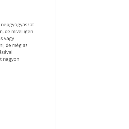
ti népgyógyászat 
n, de mivel igen 
ás vagy 
i, de még az 
sával 
t nagyon 