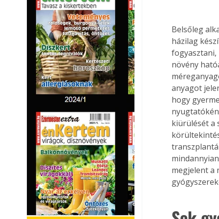
Belsőleg alk
házilag kész
fogyasztani,
növény hatóa
méreganyagok
anyagot jele
hogy gyermek
nyugtatóként
kiürülését a
körültekinté
transzplantá
mindannyian 
megjelent a 
gyógyszereke
Sok gy