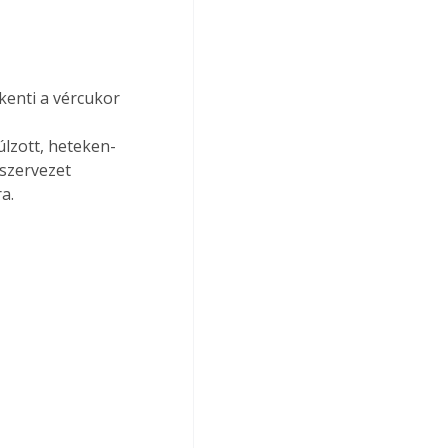
kkenti a vércukor 
lzott, heteken-
szervezet 
a.