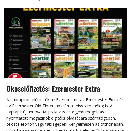
Okoselőfizetés: Ezermester Extra
A Laptapiron elérhetők az Ezermester, az Ezermester Extra és
az Ezermester Old Timer lapszámai, visszamenőleg is! A
Laptapir új, innovatív, praktikus és egyedi megoldás a
L
nyomtatott magazinok digitális olvasására számítógépen,
okostelefonon vagy táblagépen. Kényelmesen az otthonában,
útközben vagy nyaralás, pihenés alatt is elérhetők lapszámaink.
ú