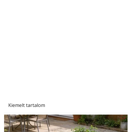
Naptej vagy napolaj? Melyiket válasszuk, és
miben különböznek?
Kiemelt tartalom