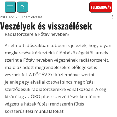
FELIRATKOZÁS
2011. ápr. 28.
3 perc olvasás
Veszélyek és visszaélések
Radiátorcsere a Főtáv nevében?
Az elmúlt időszakban többen is jelezték, hogy olyan 
megkeresések érkeztek különböző cégektől, amely 
szerint a Főtáv nevében végeznének radiátorcserét, 
majd az adott megrendelésekre előlegeket is 
vesznek fel. A FŐTÁV Zrt közleménye szerint 
jelenleg egy alvállalkozóval sincs megbízási 
szerződésük radiátorcserékre vonatkozóan. A cég 
kizárólag az ÖKO plusz szerződések keretében 
végzett a házak fűtési rendszerén fűtés 
korszerűsítési munkálatokat.