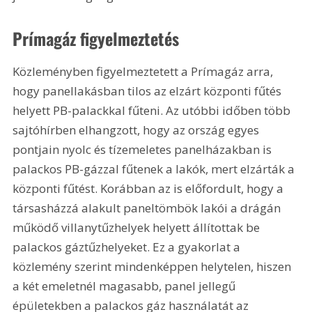
Prímagáz figyelmeztetés
Közleményben figyelmeztetett a Prímagáz arra, 
hogy panellakásban tilos az elzárt központi fűtés 
helyett PB-palackkal fűteni. Az utóbbi időben több 
sajtóhírben elhangzott, hogy az ország egyes 
pontjain nyolc és tízemeletes panelházakban is 
palackos PB-gázzal fűtenek a lakók, mert elzárták a 
központi fűtést. Korábban az is előfordult, hogy a 
társasházzá alakult paneltömbök lakói a drágán 
működő villanytűzhelyek helyett állítottak be 
palackos gáztűzhelyeket. Ez a gyakorlat a 
közlemény szerint mindenképpen helytelen, hiszen 
a két emeletnél magasabb, panel jellegű 
épületekben a palackos gáz használatát az 