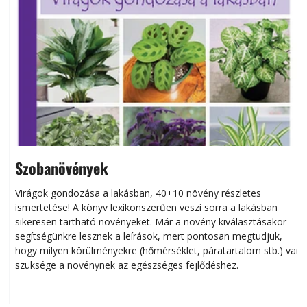
Szobanövények
Virágok gondozása a lakásban, 40+10 növény részletes
ismertetése! A könyv lexikonszerűen veszi sorra a lakásban
s
sikeresen tart­ha­tó növényeket. Már a növény kiválasztásakor
h
segítségünkre lesznek a leírások, mert pontosan megtudjuk,
k
hogy milyen körülményekre (hőmérséklet, páratartalom stb.) van
szüksége a növénynek az egészséges fejlődéshez.
t