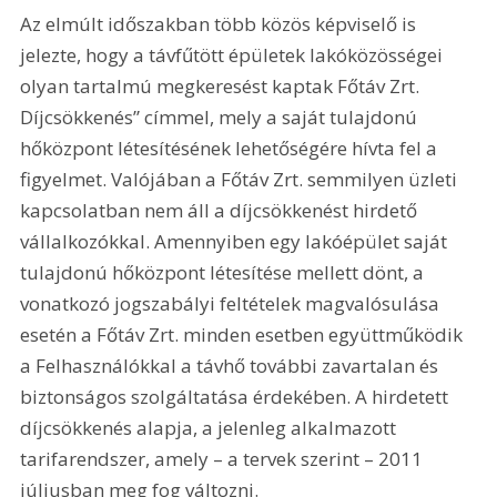
Az elmúlt időszakban több közös képviselő is 
jelezte, hogy a távfűtött épületek lakóközösségei 
olyan tartalmú megkeresést kaptak Főtáv Zrt. 
Díjcsökkenés” címmel, mely a saját tulajdonú 
hőközpont létesítésének lehetőségére hívta fel a 
figyelmet. Valójában a Főtáv Zrt. semmilyen üzleti 
kapcsolatban nem áll a díjcsökkenést hirdető 
vállalkozókkal. Amennyiben egy lakóépület saját 
tulajdonú hőközpont létesítése mellett dönt, a 
vonatkozó jogszabályi feltételek magvalósulása 
esetén a Főtáv Zrt. minden esetben együttműködik 
a Felhasználókkal a távhő további zavartalan és 
biztonságos szolgáltatása érdekében. A hirdetett 
díjcsökkenés alapja, a jelenleg alkalmazott 
tarifarendszer, amely – a tervek szerint – 2011 
júliusban meg fog változni.