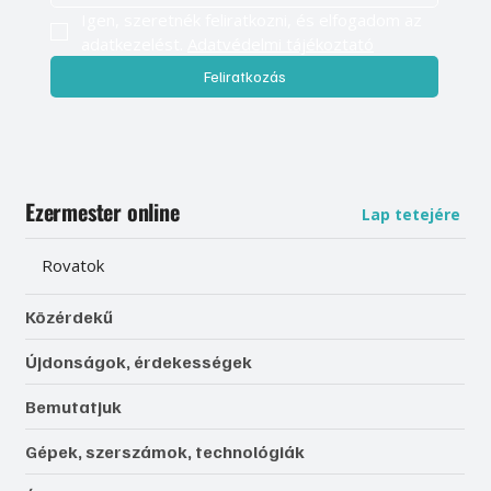
Igen, szeretnék feliratkozni, és elfogadom az 
adatkezelést. 
Adatvédelmi tájékoztató
Feliratkozás
Ezermester online
Lap tetejére
Rovatok
Közérdekű
Újdonságok, érdekességek
Bemutatjuk
Gépek, szerszámok, technológiák