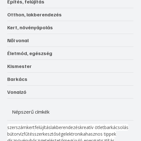
Építés, felújítás
Otthon, lakberendezés
Kert, növényápolás
Női vonal
Életmód, egészség
Kismester
Barkács
Vonalzó
Népszerű címkék
szerszám
kert
felújítás
lakberendezés
kreatív ötlet
barkácsolás
bútor
víz
fűtés
szerkesztőség
elektronika
hasznos tippek
dísznövény
hőszigetelés
tető
megújuló energia
tisztítás