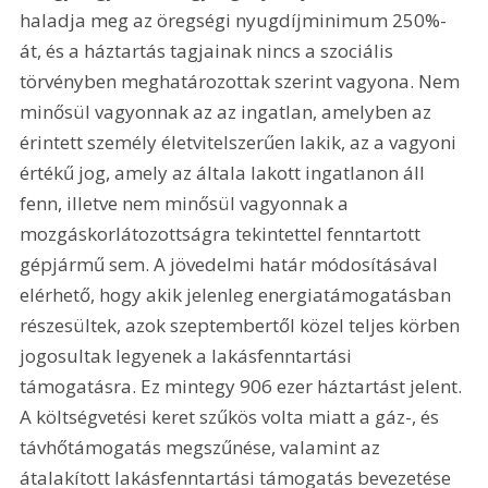
haladja meg az öregségi nyugdíjminimum 250%-
át, és a háztartás tagjainak nincs a szociális 
törvényben meghatározottak szerint vagyona. Nem 
minősül vagyonnak az az ingatlan, amelyben az 
érintett személy életvitelszerűen lakik, az a vagyoni 
értékű jog, amely az általa lakott ingatlanon áll 
fenn, illetve nem minősül vagyonnak a 
mozgáskorlátozottságra tekintettel fenntartott 
gépjármű sem. A jövedelmi határ módosításával 
elérhető, hogy akik jelenleg energiatámogatásban 
részesültek, azok szeptembertől közel teljes körben 
jogosultak legyenek a lakásfenntartási 
támogatásra. Ez mintegy 906 ezer háztartást jelent. 
A költségvetési keret szűkös volta miatt a gáz-, és 
távhőtámogatás megszűnése, valamint az 
átalakított lakásfenntartási támogatás bevezetése 