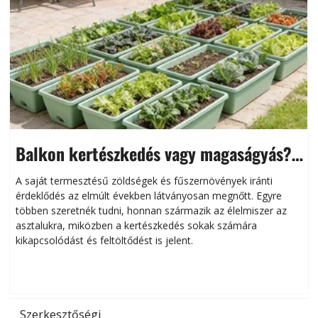
Balkon kertészkedés vagy magaságyás?
Helytakarékos kertészkedés
A saját termesztésű zöldségek és fűszernövények iránti
érdeklődés az elmúlt években látványosan megnőtt. Egyre
többen szeretnék tudni, honnan származik az élelmiszer az
l
asztalukra, miközben a kertészkedés sokak számára
kikapcsolódást és feltöltődést is jelent.
é
d
Szerkesztőségi