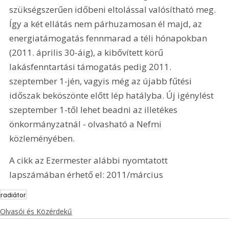
szükségszerűen időbeni eltolással valósítható meg. 
Így a két ellátás nem párhuzamosan él majd, az 
energiatámogatás fennmarad a téli hónapokban 
(2011. április 30-áig), a kibővített körű 
lakásfenntartási támogatás pedig 2011. 
szeptember 1-jén, vagyis még az újabb fűtési 
időszak beköszönte előtt lép hatályba. Új igénylést 
szeptember 1-től lehet beadni az illetékes 
önkormányzatnál - olvasható a Nefmi 
közleményében.
A cikk az Ezermester alábbi nyomtatott 
lapszámában érhető el: 2011/március
radiátor
Olvasói és Közérdekű