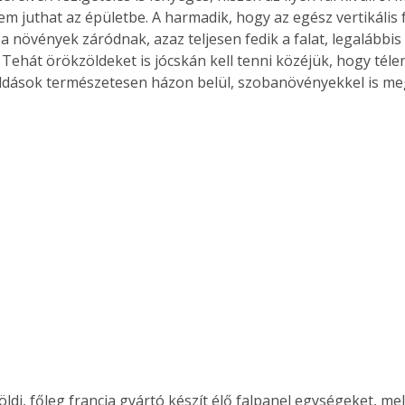
m juthat az épületbe. A harmadik, hogy az egész vertikális f
 a növények záródnak, azaz teljesen fedik a falat, legalábbis
. Tehát örökzöldeket is jócskán kell tenni közéjük, hogy téle
oldások természetesen házon belül, szobanövényekkel is me