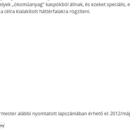
elyek „ökoműanyag” kaspókból állnak, és ezeket speciális,
 a célra kialakított háttérfalakra rögzíteni.
ermester alábbi nyomtatott lapszámában érhető el: 2012/máj
ertben,
Gyógyító növények: a
sban
természet kincsei az
ény