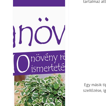
tartalmaz at
Ezermester lapszámai. A
Ezermester lapszámai
Laptapir kényelmes megoldás,
Laptapir kényelmes 
mert: – t
mert: – t
 Egy másik típus a polipropilén tálcákból álló növényfal-rendszer. Ezeknek kicsi a 
szellőzése, í