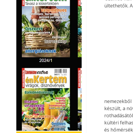
ültethetők. 
nemezekből i
készült, a n
rothadásától 
kültéri felha
és hőmérsékl