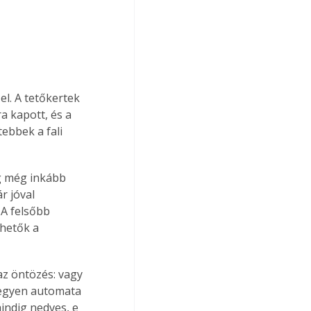
el. A tetőkertek 
a kapott, és a 
ebbek a fali 
g még inkább 
r jóval 
 A felsőbb 
thetők a 
legyen automata 
mindig nedves, e 