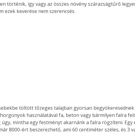
n történik, így vagy az összes növény szárazságtűrő legye
ám ezek keverése nem szerencsés. 
Együtt jobban megéri!
Bővebb információ itt!
k az
Együtt jobban megéri! A
mester
könyvek tetszőleges
er Old
párosítással kedvezményes
áron, 0 Ft postaköltséggel
ptapir új,
megrendelhetők!
és egyedi
tt
lvasására
elefonon
nyelmesen
zsebekbe töltött tőzeges talajban gyorsan begyökeresednek 
ben vagy
t is
i horgonyok használatával fa, beton vagy bármilyen falra fel
. Bárhol,
g úgy, mintha egy festményt akarnánk a falra rögzíteni. Egy 
ön élve
már 8000-ért beszerezhető, ami 60 centiméter széles, és 3 v
ashatók az