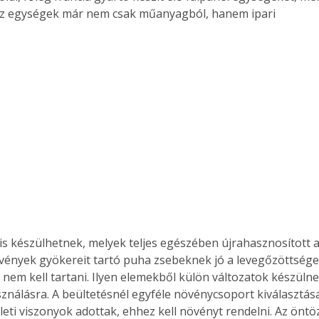
Az egységek már nem csak műanyagból, hanem ipari 
s készülhetnek, melyek teljes egészében újrahasznosított 
övények gyökereit tartó puha zsebeknek jó a levegőzöttsége,
nem kell tartani. Ilyen elemekből külön változatok készülnek
sználásra. A beültetésnél egyféle növénycsoport kiválasztása
eti viszonyok adottak, ehhez kell növényt rendelni. Az önt