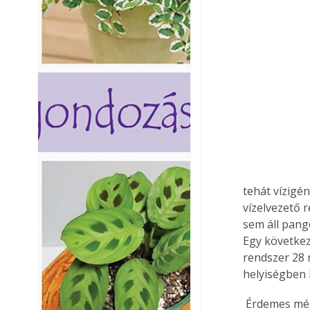
tehát vízigé
vízelvezető r
sem áll pangó
Egy következő
rendszer 28 
helyiségben 
 Érdemes még megemlíteni az eddigiek mellett az Urbio névre keresztelt növényfal 