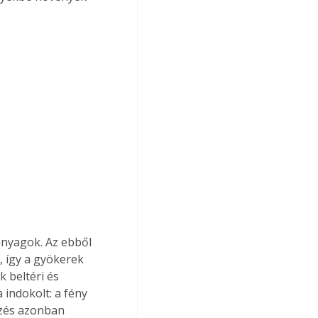
anyagok. Az ebből 
 így a gyökerek 
 beltéri és 
 indokolt: a fény 
özés azonban 