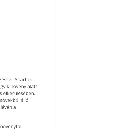
éssel. A tartók 
egyik növény alatt 
ás elkerülésében. 
csövekből álló 
lévén a 