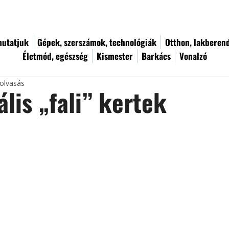
utatjuk
Gépek, szerszámok, technológiák
Otthon, lakberen
Életmód, egészség
Kismester
Barkács
Vonalzó
 olvasás
ális „fali” kertek