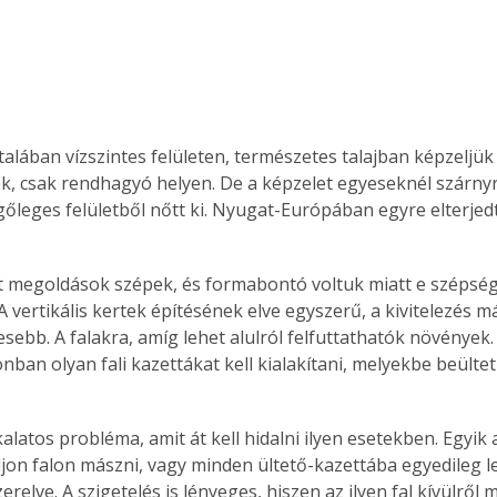
talában vízszintes felületen, természetes talajban képzeljük 
sek, csak rendhagyó helyen. De a képzelet egyeseknél szárnyr
gőleges felületből nőtt ki. Nyugat-Európában egyre elterjedt
 megoldások szépek, és formabontó voltuk miatt e szépsé
 vertikális kertek építésének elve egyszerű, a kivitelezés má
ebb. A falakra, amíg lehet alulról felfuttathatók növények.
nban olyan fali kazettákat kell kialakítani, melyekbe beülte
djon falon mászni, vagy minden ültető-kazettába egyedileg 
relve. A szigetelés is lényeges, hiszen az ilyen fal kívülről 