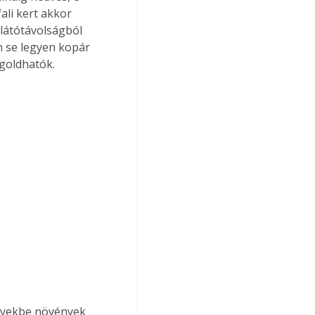
ali kert akkor 
 látótávolságból 
n se legyen kopár 
goldhatók.