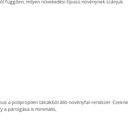
tól függően, milyen növekedési típusú növénynek szánjuk.
. A
megoldás,
gy a párolgása is minimális, 