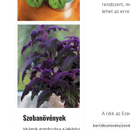
rendszert, m
lehet az erre
A cikk az Ez
Szobanövények
Virágoskert: k
teraszon, laká
kert
dísznövény
söv
Virágok gondozása a lakásban,