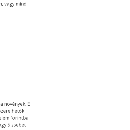
n, vagy mind 
a növények. E 
szerelhetők, 
elem forintba 
agy 5 zsebet 