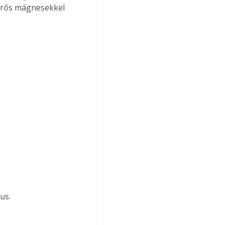
 erős mágnesekkel 
us.