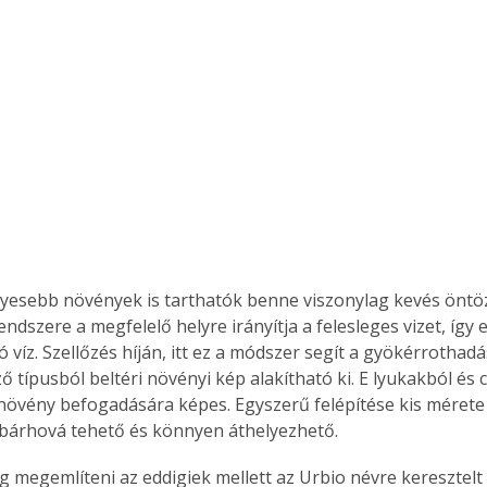
nyesebb növények is tarthatók benne viszonylag kevés öntöz
endszere a megfelelő helyre irányítja a felesleges vizet, így 
 víz. Szellőzés híján, itt ez a módszer segít a gyökérrothad
 típusból beltéri növényi kép alakítható ki. E lyukakból és 
növény befogadására képes. Egyszerű felépítése kis mérete 
bárhová tehető és könnyen áthelyezhető. 