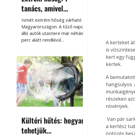
tanács, amivel
megóvhatjuk
Ismét extrém hőség várható
autónkat a nyári
Magyarországon. A tűző napon
álló autók utastere már néhány
károktól
perc alatt rendkívül
A kerteket ál
felmelegszik, és rövid időn belül
is vízszinte
akár a 60-70 °C-ot is
kert egy füg
megközelítheti. Ez nemcsak a
kertek.
beszállást teszi kellemetlenné,
hanem az autó állapotára és a
A bemutatott
benne hagyott tárgyakra is
hangsúlyos. A
káros hatással lehet. Néhány
munkaigényes
egyszerű óvintézkedéssel
részeken azo
azonban jelentősen
növények. 
csökkenthetjük a hőség káros
hatásait.
Kültéri hűtés: hogyan
 Van pár sarkalatos probléma, amit át kell hidalni ilyen esetekben. Egyik az öntözés: vagy 
a kertész tu
tehetjük
öntözés besze