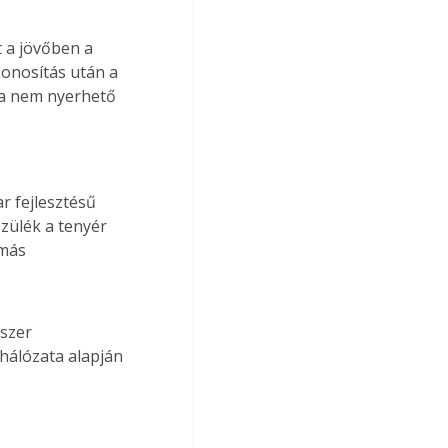
 a jövőben a 
azonosítás után a 
ta nem nyerhető 
zülék a tenyér 
amás
hálózata alapján 