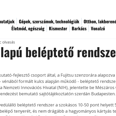
utatjuk
Gépek, szerszámok, technológiák
Otthon, lakberen
Életmód, egészség
Kismester
Barkács
Vonalzó
c olvasás
lapú beléptető rendsze
tató-fejlesztő csoport által, a Fujitsu szenzorára alapozva k
- vénából formált kulcs alapján működő - beléptető rendszer
 a Nemzeti Innovációs Hivatal (NIH), jelentette be Mészáros 
rendezést bemutató sajtótájékoztatón szerdán Budapesten.
yedülálló beléptető rendszer a szokásos 10-50 pont helyett 5
 belépő tenyerét, és nem drágább a hagyományos kártyás te