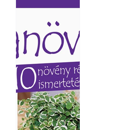
Ezermester lapszámai. A
Ezermester lapszámai
Laptapir kényelmes megoldás,
Laptapir kényelmes 
mert: – t
mert: – t
Yamaha koncepci