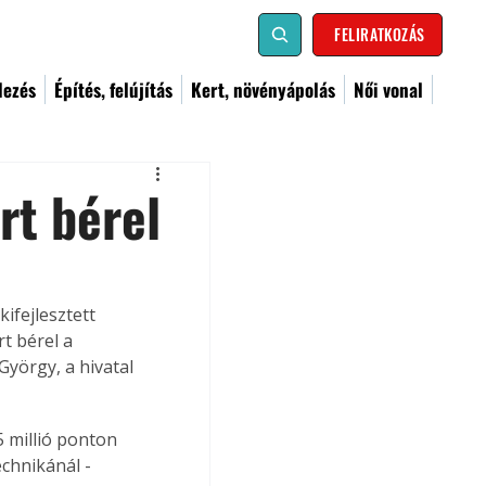
FELIRATKOZÁS
dezés
Építés, felújítás
Kert, növényápolás
Női vonal
rt bérel
ifejlesztett 
t bérel a 
György, a hivatal 
 millió ponton 
chnikánál - 