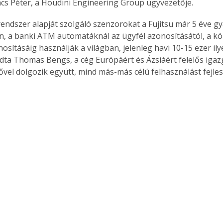
s Péter, a Houdini Engineering Group ügyvezetője.
rendszer alapját szolgáló szenzorokat a Fujitsu már 5 éve gyá
n, a banki ATM automatáknál az ügyfél azonosításától, a k
osításáig használják a világban, jelenleg havi 10-15 ezer ily
dta Thomas Bengs, a cég Európáért és Ázsiáért felelős igazga
ővel dolgozik együtt, mind más-más célú felhasználást fejles