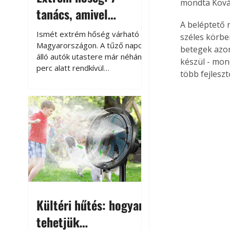
mondta Kovác
tanács, amivel
A beléptető 
megóvhatjuk
Ismét extrém hőség várható
széles körbe
autónkat a nyári
Magyarországon. A tűző napon
betegek azon
álló autók utastere már néhány
károktól
készül - mon
perc alatt rendkívül
több fejleszt
felmelegszik, és rövid időn belül
akár a 60-70 °C-ot is
megközelítheti. Ez nemcsak a
beszállást teszi kellemetlenné,
hanem az autó állapotára és a
benne hagyott tárgyakra is
káros hatással lehet. Néhány
egyszerű óvintézkedéssel
azonban jelentősen
csökkenthetjük a hőség káros
hatásait.
Kültéri hűtés: hogyan
tehetjük