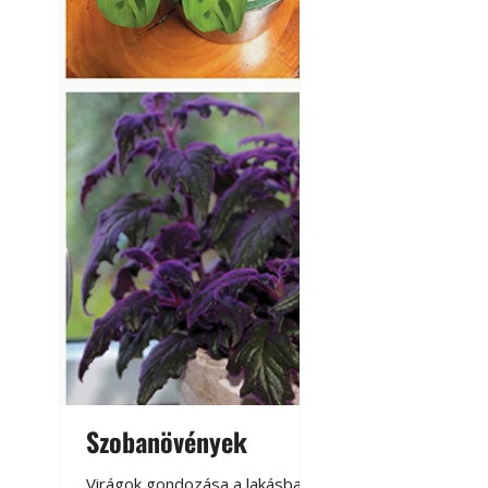
Szobanövények
Virágoskert: k
teraszon, laká
Virágok gondozása a lakásban,