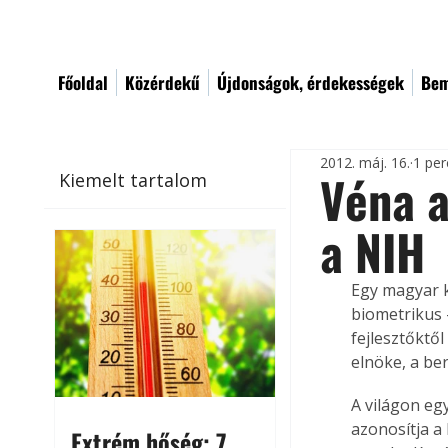
Főoldal
Közérdekű
Újdonságok, érdekességek
Bem
2012. máj. 16.
1 per
Véna a
Kiemelt tartalom
a NIH
Egy magyar ku
biometrikus 
fejlesztőktől
elnöke, a be
A világon eg
azonosítja a
Extrém hőség: 7