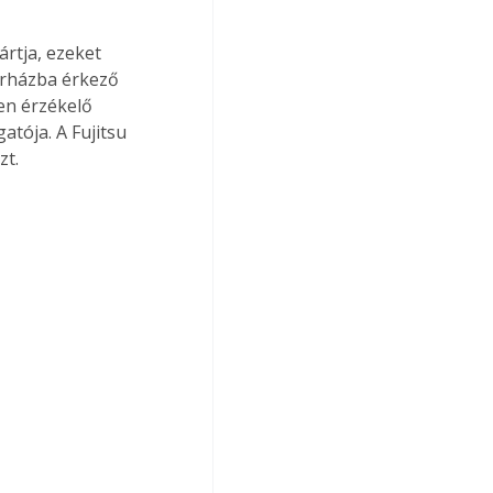
rtja, ezeket 
órházba érkező 
en érzékelő 
tója. A Fujitsu 
zt.