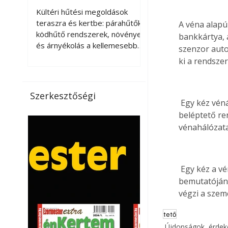
kellemesebbé a
Kültéri hűtési megoldások
teraszt és a kertet?
teraszra és kertbe: párahűtők,
A véna alapú
ködhűtő rendszerek, növények
bankkártya, a
és árnyékolás a kellemesebb
szenzor auto
nyári mikroklímáért. A kültéri
ki a rendszer
hűtés kérdése az utóbbi
években egyre nagyobb
jelentőséget kapott, ahogy a
Szerkesztőségi
nyári hőhullámok gyakoribbá és
 Egy kéz vénáit vaku fénye világítja meg a vénaszenzorral működő magyar fejlesztésű 
intenzívebbé váltak. Míg
beléptető re
korábban elsősorban a beltéri
vénahálózata
klímaberendezések jelentették
a megoldást a meleg ellen, ma
már egyre többen keresnek
 Egy kéz a vénaszenzor érzékelőjén, a magyar fejlesztésű beléptető rendszer 
olyan kültéri hűtési
lehetőségeket is, amelyek a
bemutatóján,
teraszok, erkélyek, kertek vagy
végzi a szem
vendégl
tető
Újdonságok, érde