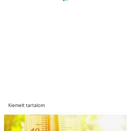
Beton járdalap készítése és lerakása – gyári
és saját készítésű megoldások
Kiemelt tartalom