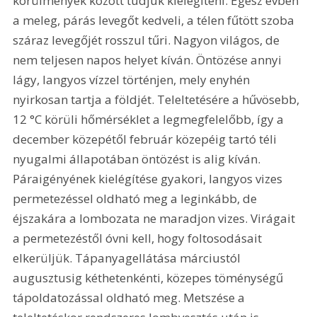
körülmények között tudjuk kielégíteni. Egész évben 
a meleg, párás levegőt kedveli, a télen fűtött szoba 
száraz levegőjét rosszul tűri. Nagyon világos, de 
nem teljesen napos helyet kíván. Öntözése annyi 
lágy, langyos vízzel történjen, mely enyhén 
nyirkosan tartja a földjét. Teleltetésére a hűvösebb, 
12 °C körüli hőmérséklet a legmegfelelőbb, így a 
december közepétől február közepéig tartó téli 
nyugalmi állapotában öntözést is alig kíván. 
Páraigényének kielégítése gyakori, langyos vizes 
permetezéssel oldható meg a leginkább, de 
éjszakára a lombozata ne maradjon vizes. Virágait 
a permetezéstől óvni kell, hogy foltosodásait 
elkerüljük. Tápanyagellátása márciustól 
augusztusig kéthetenkénti, közepes töménységű 
tápoldatozással oldható meg. Metszése a 