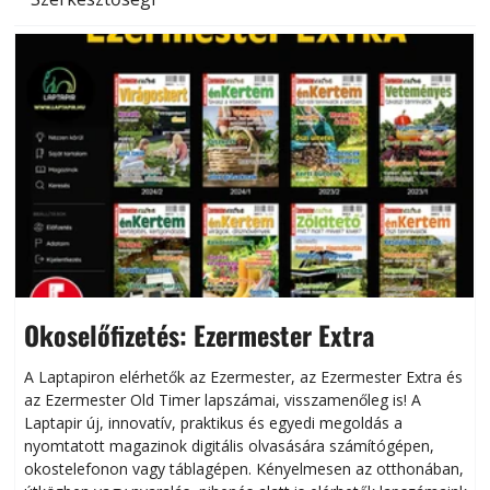
Okoselőfizetés: Ezermester Extra
A Laptapiron elérhetők az Ezermester, az Ezermester Extra és
az Ezermester Old Timer lapszámai, visszamenőleg is! A
Laptapir új, innovatív, praktikus és egyedi megoldás a
L
nyomtatott magazinok digitális olvasására számítógépen,
okostelefonon vagy táblagépen. Kényelmesen az otthonában,