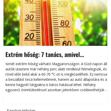
Extrém hőség: 7 tanács, amivel
megóvhatjuk autónkat a nyári károktól
Ismét extrém hőség várható Magyarországon. A tűző napon álló
autók utastere már néhány perc alatt rendkívül felmelegszik, és
rövid időn belül akár a 60-70 °C-ot is megközelítheti. Ez nemcsak
n
a beszállást teszi kellemetlenné, hanem az autó állapotára és a
benne hagyott tárgyakra is káros hatással lehet. Néhány
egyszerű óvintézkedéssel azonban jelentősen csökkenthetjük a
hőség káros hatásait.
l
Szerkesztőségi