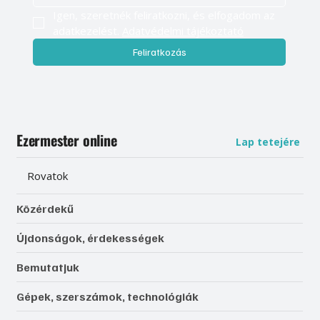
Igen, szeretnék feliratkozni, és elfogadom az 
adatkezelést. 
Adatvédelmi tájékoztató
Feliratkozás
Ezermester online
Lap tetejére
Rovatok
Közérdekű
Újdonságok, érdekességek
Bemutatjuk
Gépek, szerszámok, technológiák