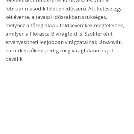
teleltetéskor rendszeres lombvesztés után is 
február második felében időszerű. Átültetése egy-
két évente, a tavaszi időszakban szükséges, 
melyhez a tőzeg alapú földkeverékek megfelelőek, 
amilyen a Florasca B virágföld is. Szoliterként 
érvényesítheti legjobban virágzatainak látványát, 
háttérképzőként pedig még virágtalanul is jól 
beválik.