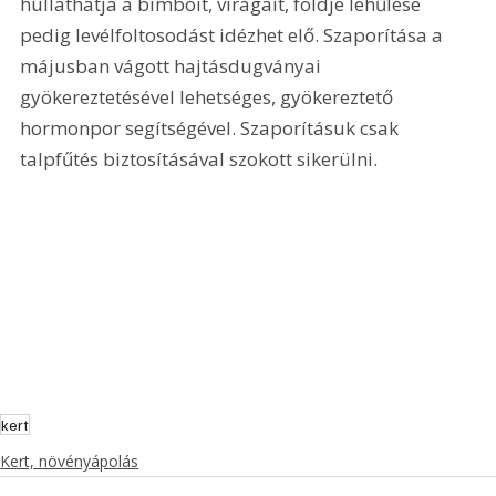
hullathatja a bimbóit, virágait, földje lehűlése 
pedig levélfoltosodást idézhet elő. Szaporítása a 
májusban vágott hajtásdugványai 
gyökereztetésével lehetséges, gyökereztető 
hormonpor segítségével. Szaporításuk csak 
talpfűtés biztosításával szokott sikerülni.
kert
Kert, növényápolás