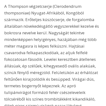
A Thompson végzetcserje (Clerodendrum 
thompsoniae) Nyugat-Afrikából, Kongóból 
származik. Erőteljes kúszócserje, de forgalomba 
általában növekedésgátló vegyszerekkel kezelve és 
bokrosra nevelve kerül. Nagyságát tekintve 
mindenképpen helyigényes, hazájában még több 
méter magasra is képes felkúszni. Hajtásai 
csavarodva felkapaszkodóak, az aljuk felfelé 
fokozatosan fásodik. Levelei keresztben átellenes 
állásúak, ép szélűek, kihegyesedő ovális alakúak, 
színük fénylő méregzöld. Felületükön az érhálózat 
feltűnően kirajzolódik és besüpped. Virágai dús, 
termetes bogernyőt képeznek. Az apró 
tulipánvirágot formázó fehér csészeleveleik 
tölcséréből kis színes trombitákként kikandikáló, 
élénk piros szirmú virágok pazar látványt 