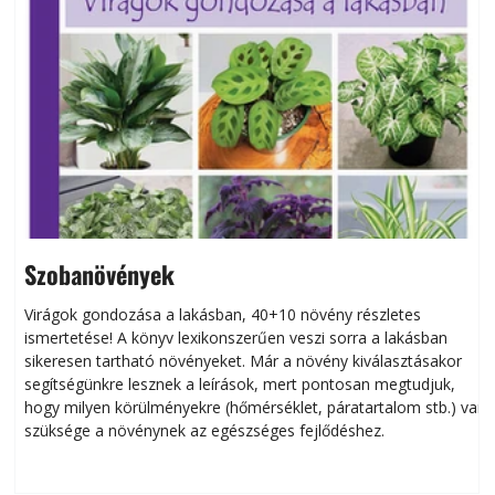
Szobanövények
Virágok gondozása a lakásban, 40+10 növény részletes
ismertetése! A könyv lexikonszerűen veszi sorra a lakásban
s
sikeresen tart­ha­tó növényeket. Már a növény kiválasztásakor
h
segítségünkre lesznek a leírások, mert pontosan megtudjuk,
k
hogy milyen körülményekre (hőmérséklet, páratartalom stb.) van
szüksége a növénynek az egészséges fejlődéshez.
t