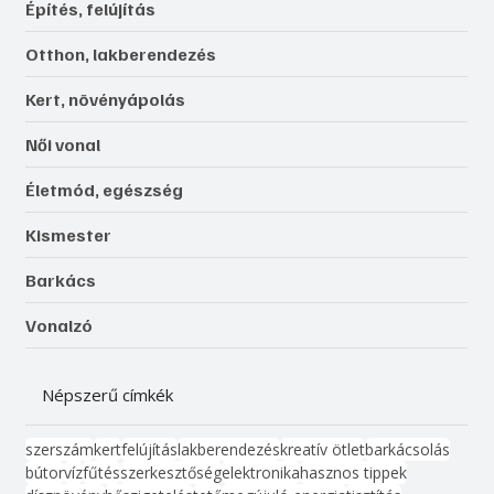
Építés, felújítás
Otthon, lakberendezés
Kert, növényápolás
Női vonal
Életmód, egészség
Kismester
Barkács
Vonalzó
Népszerű címkék
szerszám
kert
felújítás
lakberendezés
kreatív ötlet
barkácsolás
bútor
víz
fűtés
szerkesztőség
elektronika
hasznos tippek