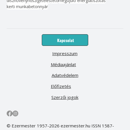
dísznövény
hőszigetelés
tető
megújuló energia
tisztítás
kerti munka
beton
nyár
Kapcsolat
Impresszum
Médiaajánlat
Adatvédelem
Előfizetés
Szerzői jogok
© Ezermester 1957-2026 ezermester.hu ISSN 1587-