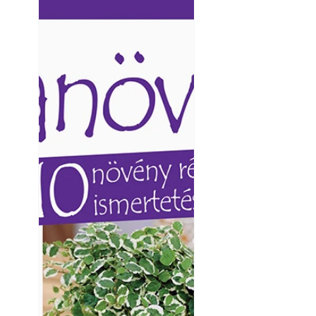
Ezermester lapszámai. A
Ezermester lapszámai
Laptapir kényelmes megoldás,
Laptapir kényelmes 
mert: – t
mert: – t