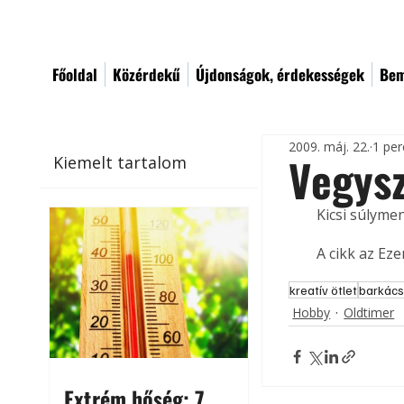
Főoldal
Közérdekű
Újdonságok, érdekességek
Bem
2009. máj. 22.
1 per
Vegysz
Kiemelt tartalom
Kicsi súlyme
A cikk az Ez
kreatív ötlet
barkács
Hobby
Oldtimer
Extrém hőség: 7