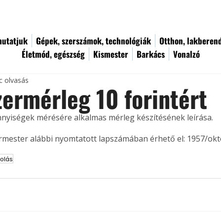
utatjuk
Gépek, szerszámok, technológiák
Otthon, lakberen
Életmód, egészség
Kismester
Barkács
Vonalzó
c olvasás
ermérleg 10 forintért
nnyiségek mérésére alkalmas mérleg készítésének leírása. 
ermester alábbi nyomtatott lapszámában érhető el: 1957/okt
olás