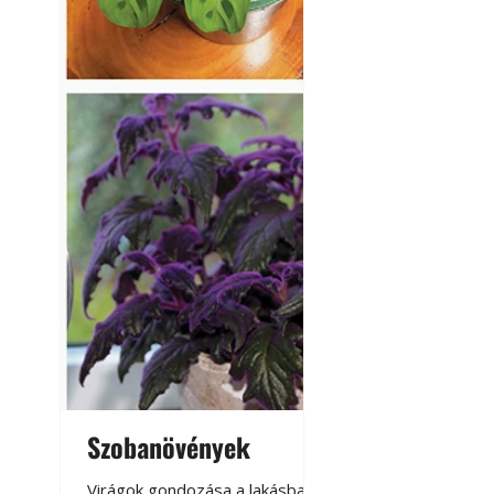
Szobanövények
Virágoskert: k
teraszon, laká
Virágok gondozása a lakásban,