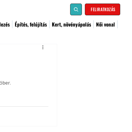
FELIRATKOZÁS
dezés
Építés, felújítás
Kert, növényápolás
Női vonal
óber.