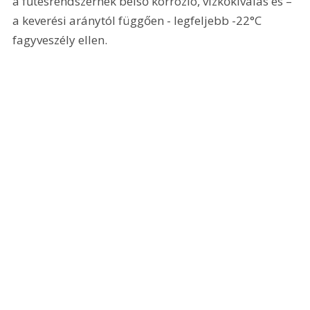
a fűtésrendszernek belső korrózió, vízkőkiválás és – 
a keverési aránytól függően - legfeljebb -22°C 
fagyveszély ellen.