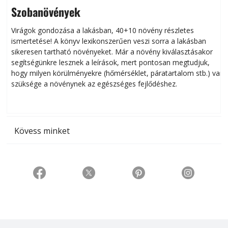
Szobanövények
Virágok gondozása a lakásban, 40+10 növény részletes
ismertetése! A könyv lexikonszerűen veszi sorra a lakásban
s
sikeresen tart­ha­tó növényeket. Már a növény kiválasztásakor
h
segítségünkre lesznek a leírások, mert pontosan megtudjuk,
k
hogy milyen körülményekre (hőmérséklet, páratartalom stb.) van
szüksége a növénynek az egészséges fejlődéshez.
t
Kövess minket