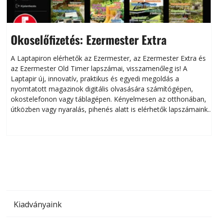
Okoselőfizetés: Ezermester Extra
A Laptapiron elérhetők az Ezermester, az Ezermester Extra és
az Ezermester Old Timer lapszámai, visszamenőleg is! A
Laptapir új, innovatív, praktikus és egyedi megoldás a
L
nyomtatott magazinok digitális olvasására számítógépen,
okostelefonon vagy táblagépen. Kényelmesen az otthonában,
útközben vagy nyaralás, pihenés alatt is elérhetők lapszámaink.
ú
Bárhol, bármikor, akár külföldön élve vagy dolgozva is
B
olvashatók az Ezermester lapszámai. A Laptapir kényelmes
megoldás, mert: – t
Kiadványaink