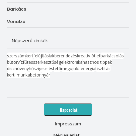
Barkács
Vonalzó
Népszerű címkék
szerszám
kert
felújítás
lakberendezés
kreatív ötlet
barkácsolás
bútor
víz
fűtés
szerkesztőség
elektronika
hasznos tippek
dísznövény
hőszigetelés
tető
megújuló energia
tisztítás
kerti munka
beton
nyár
Kapcsolat
Impresszum
Médiaajánlat