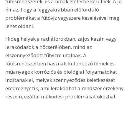
fűtésrendszerek, és a hibák előtérbe kerülnek. A jó 
hír az, hogy a leggyakrabban előforduló 
problémákat a fűtővíz vegyszere kezelésével meg 
lehet oldani.
Hideg helyek a radiátorokban, zajos kazán vagy 
lerakódások a hőcserélőben, mind az 
elszennyeződött fűtvízre utalnak. A 
fűtésrendszerben használt különböző fémek és 
műanyagok korróziós és biológiai folyamatokat 
indítanak el, melyek szennyeződés keletkezését 
eredményezik, ami lerakódhat a rendszer érzékeny 
részein, ezáltal működési problémákat okozhat. 