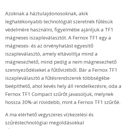
Azoknak a háztulajdonosoknak, akik 
leghatékonyabb technológiát szeretnék fűtésük 
védelmére használni, figyelmébe ajánljuk a TF1 
mágneses iszapleválasztót. A Fernox TF1 egy a 
mágneses- és az örvényhatást egyesítő 
iszapleválasztó, amely eltávolítja mind a 
mágnesezhető, mind pedig a nem mágnesezhető 
szennyeződéseket a fűtővizéből. Bár a Fernox TF1 
iszapleválasztó a fűtésrendszerek többségébe 
beépíthető, ahol kevés hely áll rendelkezésre, oda a 
Fernox TF1 Compact szűrőt javasoljuk, melynek 
hossza 30%-al rövidebb, mint a Fernox TF1 szűrőé.
A ma elérhető vegyszeres vízkezelési és 
szűréstechnológiai megoldásokkal 