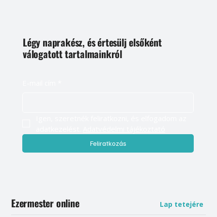
Légy naprakész, és értesülj elsőként
válogatott tartalmainkról
E-mail cím
*
Igen, szeretnék feliratkozni, és elfogadom az 
adatkezelést. 
Adatvédelmi tájékoztató
Feliratkozás
Ezermester online
Lap tetejére