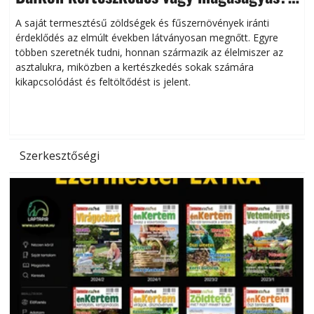
Helytakarékos kertészkedés
A saját termesztésű zöldségek és fűszernövények iránti
érdeklődés az elmúlt években látványosan megnőtt. Egyre
többen szeretnék tudni, honnan származik az élelmiszer az
l
asztalukra, miközben a kertészkedés sokak számára
kikapcsolódást és feltöltődést is jelent.
é
d
Szerkesztőségi