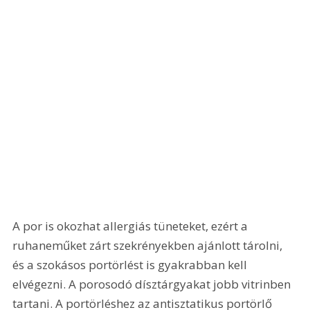
A por is okozhat allergiás tüneteket, ezért a 
ruhaneműket zárt szekrényekben ajánlott tárolni, 
és a szokásos portörlést is gyakrabban kell 
elvégezni. A porosodó dísztárgyakat jobb vitrinben 
tartani. A portörléshez az antisztatikus portörlő 