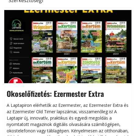
Szerkesztőségi
Okoselőfizetés: Ezermester Extra
A Laptapiron elérhetők az Ezermester, az Ezermester Extra és
az Ezermester Old Timer lapszámai, visszamenőleg is! A
Laptapir új, innovatív, praktikus és egyedi megoldás a
L
nyomtatott magazinok digitális olvasására számítógépen,
okostelefonon vagy táblagépen. Kényelmesen az otthonában,