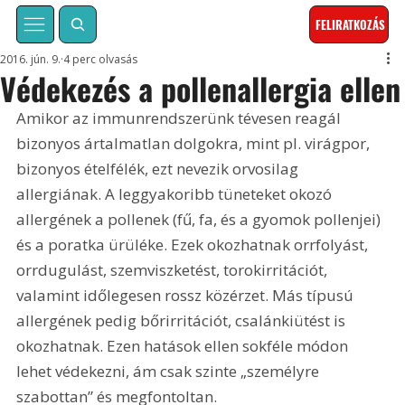
FELIRATKOZÁS
2016. jún. 9.
4 perc olvasás
Védekezés a pollenallergia ellen
Amikor az immunrendszerünk tévesen reagál 
bizonyos ártalmatlan dolgokra, mint pl. virágpor, 
bizonyos ételfélék, ezt nevezik orvosilag 
allergiának. A leggyakoribb tüneteket okozó 
allergének a pollenek (fű, fa, és a gyomok pollenjei) 
és a poratka ürüléke. Ezek okozhatnak orrfolyást, 
orrdugulást, szemviszketést, torokirritációt, 
valamint időlegesen rossz közérzet. Más típusú 
allergének pedig bőrirritációt, csalánkiütést is 
okozhatnak. Ezen hatások ellen sokféle módon 
lehet védekezni, ám csak szinte „személyre 
szabottan” és megfontoltan.