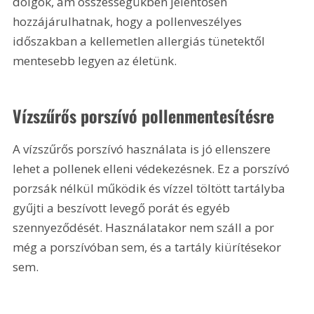
dolgok, ám összességükben jelentősen 
hozzájárulhatnak, hogy a pollenveszélyes 
időszakban a kellemetlen allergiás tünetektől 
mentesebb legyen az életünk.
Vízszűrős porszívó pollenmentesítésre
A vízszűrős porszívó használata is jó ellenszere 
lehet a pollenek elleni védekezésnek. Ez a porszívó 
porzsák nélkül működik és vízzel töltött tartályba 
gyűjti a beszívott levegő porát és egyéb 
szennyeződését. Használatakor nem száll a por 
még a porszívóban sem, és a tartály kiürítésekor 
sem.