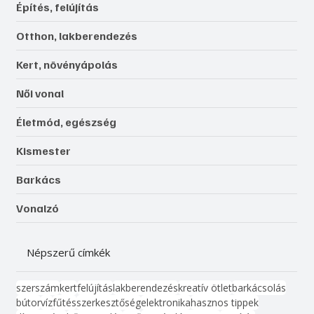
Építés, felújítás
Otthon, lakberendezés
Kert, növényápolás
Női vonal
Életmód, egészség
Kismester
Barkács
Vonalzó
Népszerű címkék
szerszám
kert
felújítás
lakberendezés
kreatív ötlet
barkácsolás
bútor
víz
fűtés
szerkesztőség
elektronika
hasznos tippek