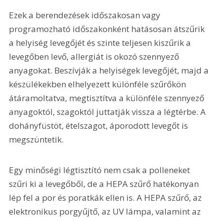
Ezek a berendezések időszakosan vagy 
programozható időszakonként hatásosan átszűrik 
a helyiség levegőjét és szinte teljesen kiszűrik a 
levegőben levő, allergiát is okozó szennyező 
anyagokat. Beszívják a helyiségek levegőjét, majd a 
készülékekben elhelyezett különféle szűrőkön 
átáramoltatva, megtisztítva a különféle szennyező 
anyagoktól, szagoktól juttatják vissza a légtérbe. A 
dohányfüstöt, ételszagot, áporodott levegőt is 
megszüntetik.
Egy minőségi légtisztító nem csak a polleneket 
szűri ki a levegőből, de a HEPA szűrő hatékonyan 
lép fel a por és poratkák ellen is. A HEPA szűrő, az 
elektronikus porgyűjtő, az UV lámpa, valamint az 