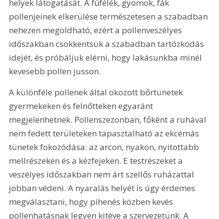
helyek látogatását. A fűfélék, gyomok, fák 
pollenjeinek elkerülése természetesen a szabadban 
nehezen megoldható, ezért a pollenveszélyes 
időszakban csökkentsük a szabadban tartózkodás 
idejét, és próbáljuk elérni, hogy lakásunkba minél 
kevesebb pollen jusson.
A különféle pollenek által okozott bőrtünetek 
gyermekeken és felnőtteken egyaránt 
megjelenhetnek. Pollenszezonban, főként a ruhával 
nem fedett területeken tapasztalható az ekcémás 
tünetek fokozódása: az arcon, nyakon, nyitottabb 
mellrészeken és a kézfejeken. E testrészeket a 
veszélyes időszakban nem árt szellős ruházattal 
jobban védeni. A nyaralás helyét is úgy érdemes 
megválasztani, hogy pihenés közben kevés 
pollenhatásnak legyen kitéve a szervezetünk. A 