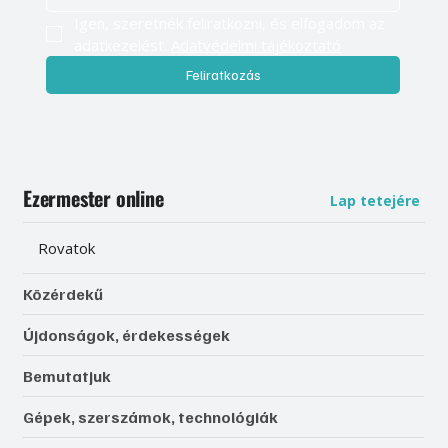
Igen, szeretnék feliratkozni, és elfogadom az 
adatkezelést. 
Adatvédelmi tájékoztató
Feliratkozás
Ezermester online
Lap tetejére
Rovatok
Közérdekű
Újdonságok, érdekességek
Bemutatjuk
Gépek, szerszámok, technológiák