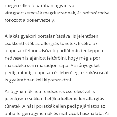
megemelkedő párában ugyanis a 
virágporszemcsék megduzzadnak, és szétszóródva 
fokozott a pollenveszély.
A lakás gyakori portalanításával is jelentősen 
csökkenthetők az allergiás tünetek. E célra az 
alaposan felporszívózott padlót mindenképpen 
nedvesen is ajánlott feltörölni, hogy még a por 
maradéka sem maradjon rajta. A szőnyegeket 
pedig mindig alaposan és lehetőleg a szokásosnál 
is gyakrabban kell kiporszívózni.
Az ágyneműk heti rendszeres cserélésével is 
jelentősen csökkenthetők a kellemetlen allergiás 
tünetek. A házi poratkák ellen pedig ajánlatos az 
antiallergén ágyneműk és matracok használata. Az 