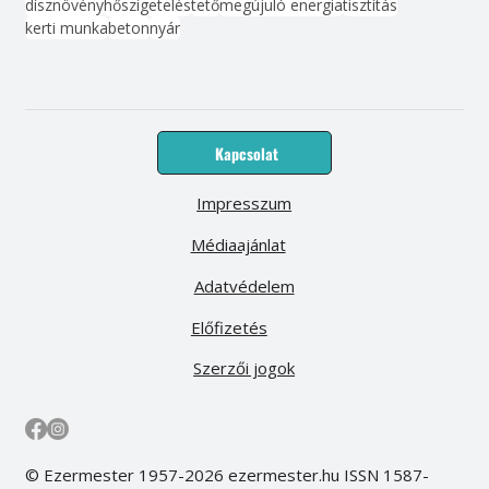
dísznövény
hőszigetelés
tető
megújuló energia
tisztítás
kerti munka
beton
nyár
Kapcsolat
Impresszum
Médiaajánlat
Adatvédelem
Előfizetés
Szerzői jogok
© Ezermester 1957-2026 ezermester.hu ISSN 1587-