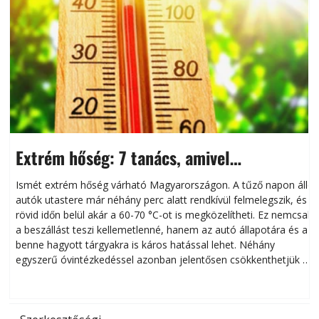
Extrém hőség: 7 tanács, amivel
megóvhatjuk autónkat a nyári károktól
Ismét extrém hőség várható Magyarországon. A tűző napon álló
autók utastere már néhány perc alatt rendkívül felmelegszik, és
rövid időn belül akár a 60-70 °C-ot is megközelítheti. Ez nemcsak
n
a beszállást teszi kellemetlenné, hanem az autó állapotára és a
benne hagyott tárgyakra is káros hatással lehet. Néhány
egyszerű óvintézkedéssel azonban jelentősen csökkenthetjük a
hőség káros hatásait.
l