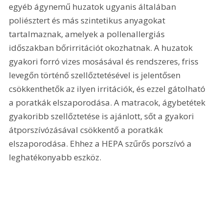
egyéb ágynemű huzatok ugyanis általában 
poliésztert és más szintetikus anyagokat 
tartalmaznak, amelyek a pollenallergiás 
időszakban bőrirritációt okozhatnak. A huzatok 
gyakori forró vizes mosásával és rendszeres, friss 
levegőn történő szellőztetésével is jelentősen 
csökkenthetők az ilyen irritációk, és ezzel gátolható 
a poratkák elszaporodása. A matracok, ágybetétek 
gyakoribb szellőztetése is ajánlott, sőt a gyakori 
átporszívózásával csökkentő a poratkák 
elszaporodása. Ehhez a HEPA szűrős porszívó a 
leghatékonyabb eszköz.