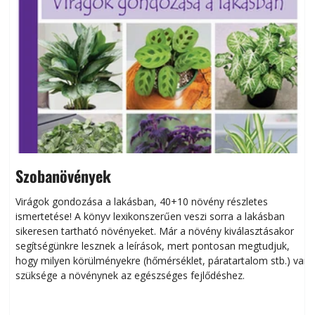
Szobanövények
Virágok gondozása a lakásban, 40+10 növény részletes
ismertetése! A könyv lexikonszerűen veszi sorra a lakásban
s
sikeresen tart­ha­tó növényeket. Már a növény kiválasztásakor
h
segítségünkre lesznek a leírások, mert pontosan megtudjuk,
k
hogy milyen körülményekre (hőmérséklet, páratartalom stb.) van
szüksége a növénynek az egészséges fejlődéshez.
t