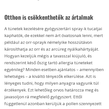
Otthon is csökkenthetők az ártalmak
A tünetek kezelésére gyógyszertári spray-k tucatjai 
kaphatók, de ezekkel nem árt óvatosnak lenni, mert 
például az orr-sprayk némelyike hosszútávon 
károsíthatja az orr és az arcüreg nyálkahártyáját. 
Hogyan kezeljük mégis a tavasszal kiújuló, és 
rendszerint késő őszig tartó allergia tüneteket 
egyénileg? Minden esetben ajánlatos – amennyiben 
lehetséges – a kiváltó tényezők elkerülése. Azt is 
lényeges tudni, hogy milyen anyagra vagyunk túl 
érzékenyek. Ezt lehetőleg orvos határozza meg és 
javasoljon rá megfelelő gyógyszert. Ettől 
függetlenül azonban kerüljük a pollen szennyezett 