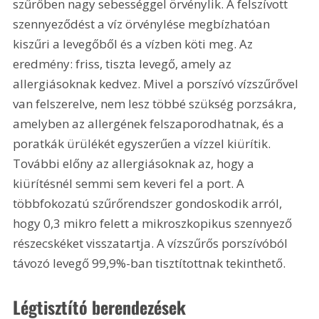
szűrőben nagy sebességgel örvénylik. A felszívott 
szennyeződést a víz örvénylése megbízhatóan 
kiszűri a levegőből és a vízben köti meg. Az 
eredmény: friss, tiszta levegő, amely az 
allergiásoknak kedvez. Mivel a porszívó vízszűrővel 
van felszerelve, nem lesz többé szükség porzsákra, 
amelyben az allergének felszaporodhatnak, és a 
poratkák ürülékét egyszerűen a vízzel kiürítik. 
További előny az allergiásoknak az, hogy a 
kiürítésnél semmi sem keveri fel a port. A 
többfokozatú szűrőrendszer gondoskodik arról, 
hogy 0,3 mikro felett a mikroszkopikus szennyező 
részecskéket visszatartja. A vízszűrős porszívóból 
távozó levegő 99,9%-ban tisztítottnak tekinthető.
Légtisztító berendezések