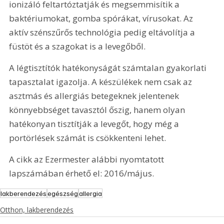
ionizáló feltartóztatják és megsemmisítik a 
baktériumokat, gomba spórákat, vírusokat. Az 
aktív szénszűrős technológia pedig eltávolítja a 
füstöt és a szagokat is a levegőből.
A légtisztítók hatékonyságát számtalan gyakorlati 
tapasztalat igazolja. A készülékek nem csak az 
asztmás és allergiás betegeknek jelentenek 
könnyebbséget tavasztól őszig, hanem olyan 
hatékonyan tisztítják a levegőt, hogy még a 
portörlések számát is csökkenteni lehet.
A cikk az Ezermester alábbi nyomtatott 
lapszámában érhető el: 2016/május.
lakberendezés
egészség
allergia
Otthon, lakberendezés