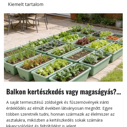
Kiemelt tartalom
Balkon kertészkedés vagy magaságyás?
Helytakarékos kertészkedés
A saját termesztésű zöldségek és fűszernövények iránti
érdeklődés az elmúlt években látványosan megnőtt. Egyre
többen szeretnék tudni, honnan származik az élelmiszer az
l
asztalukra, miközben a kertészkedés sokak számára
kikapcsolódást és feltöltődést is jelent.
é