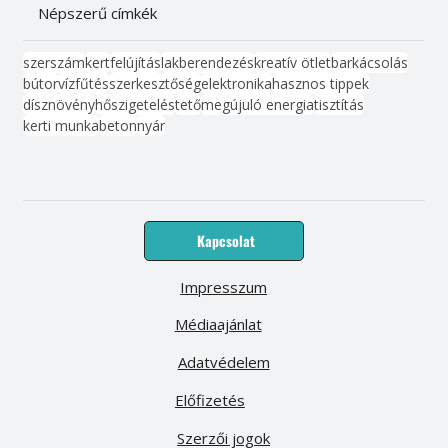
Népszerű címkék
szerszám
kert
felújítás
lakberendezés
kreatív ötlet
barkácsolás
bútor
víz
fűtés
szerkesztőség
elektronika
hasznos tippek
dísznövény
hőszigetelés
tető
megújuló energia
tisztítás
kerti munka
beton
nyár
Kapcsolat
Impresszum
Médiaajánlat
Adatvédelem
Előfizetés
Szerzői jogok