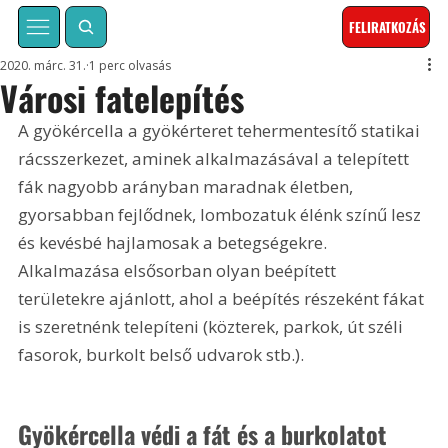
FELIRATKOZÁS
2020. márc. 31.
1 perc olvasás
Városi fatelepítés
A gyökércella a gyökérteret tehermentesítő statikai 
rácsszerkezet, aminek alkalmazásával a telepített 
fák nagyobb arányban maradnak életben, 
gyorsabban fejlődnek, lombozatuk élénk színű lesz 
és kevésbé hajlamosak a betegségekre. 
Alkalmazása elsősorban olyan beépített 
területekre ajánlott, ahol a beépítés részeként fákat 
is szeretnénk telepíteni (közterek, parkok, út széli 
fasorok, burkolt belső udvarok stb.).
Gyökércella védi a fát és a burkolatot