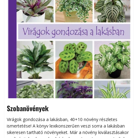
Szobanövények
Virágok gondozása a lakásban, 40+10 növény részletes
ismertetése! A könyv lexikonszerűen veszi sorra a lakásban
s
sikeresen tart­ha­tó növényeket. Már a növény kiválasztásakor
h