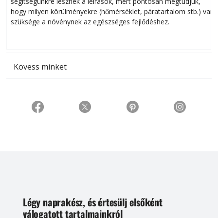
segítségünkre lesznek a leírások, mert pontosan megtudjuk,
k
hogy milyen körülményekre (hőmérséklet, páratartalom stb.) van
szüksége a növénynek az egészséges fejlődéshez.
t
Kövess minket
Légy naprakész, és értesülj elsőként
válogatott tartalmainkról