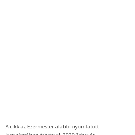
A cikk az Ezermester alábbi nyomtatott 
lapszámában érhető el: 2020/február.