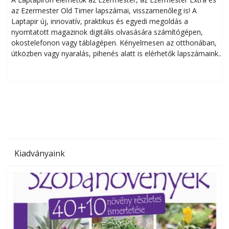
az Ezermester Old Timer lapszámai, visszamenőleg is! A
Laptapir új, innovatív, praktikus és egyedi megoldás a
L
nyomtatott magazinok digitális olvasására számítógépen,
okostelefonon vagy táblagépen. Kényelmesen az otthonában,
útközben vagy nyaralás, pihenés alatt is elérhetők lapszámaink.
ú
Bárhol, bármikor, akár külföldön élve vagy dolgozva is
B
olvashatók az Ezermester lapszámai. A Laptapir kényelmes
megoldás, mert: – t
Kiadványaink