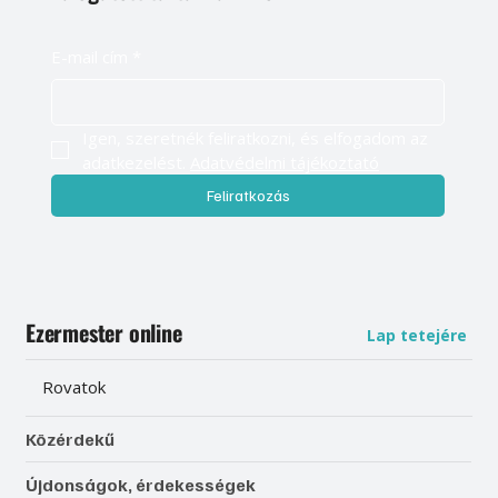
E-mail cím
*
Igen, szeretnék feliratkozni, és elfogadom az 
adatkezelést. 
Adatvédelmi tájékoztató
Feliratkozás
Ezermester online
Lap tetejére
Rovatok
Közérdekű
Újdonságok, érdekességek