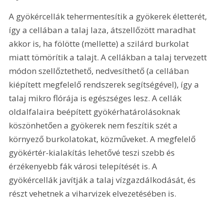
A gyökércellák tehermentesítik a gyökerek életterét, 
így a cellában a talaj laza, átszellőzött maradhat 
akkor is, ha fölötte (mellette) a szilárd burkolat 
miatt tömörítik a talajt. A cellákban a talaj tervezett 
módon szellőztethető, nedvesíthető (a cellában 
kiépített megfelelő rendszerek segítségével), így a 
talaj mikro flórája is egészséges lesz. A cellák 
oldalfalaira beépített gyökérhatárolásoknak 
köszönhetően a gyökerek nem feszítik szét a 
környező burkolatokat, közműveket. A megfelelő 
gyökértér-kialakítás lehetővé teszi szebb és 
érzékenyebb fák városi telepítését is. A 
gyökércellák javítják a talaj vízgazdálkodását, és 
részt vehetnek a viharvizek elvezetésében is.