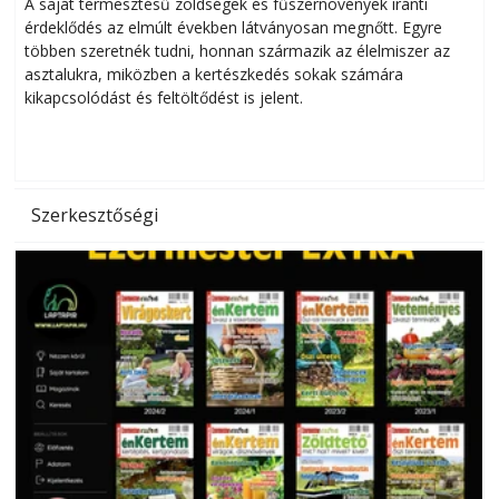
Helytakarékos kertészkedés
A saját termesztésű zöldségek és fűszernövények iránti
érdeklődés az elmúlt években látványosan megnőtt. Egyre
többen szeretnék tudni, honnan származik az élelmiszer az
l
asztalukra, miközben a kertészkedés sokak számára
kikapcsolódást és feltöltődést is jelent.
é
d
Szerkesztőségi