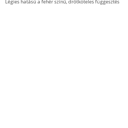
Légies hatású a fehér színű, drótköteles függesztés