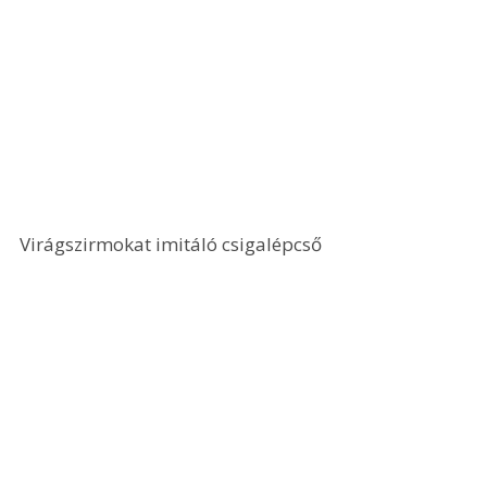
Virágszirmokat imitáló csigalépcső