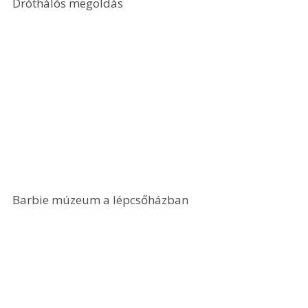
Dróthálós megoldás
Barbie múzeum a lépcsőházban