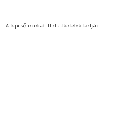
A lépcsőfokokat itt drótkötelek tartják