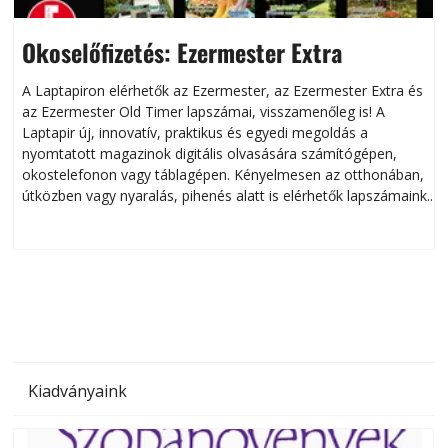
Okoselőfizetés: Ezermester Extra
A Laptapiron elérhetők az Ezermester, az Ezermester Extra és
az Ezermester Old Timer lapszámai, visszamenőleg is! A
Laptapir új, innovatív, praktikus és egyedi megoldás a
L
nyomtatott magazinok digitális olvasására számítógépen,
okostelefonon vagy táblagépen. Kényelmesen az otthonában,
útközben vagy nyaralás, pihenés alatt is elérhetők lapszámaink.
ú
Bárhol, bármikor, akár külföldön élve vagy dolgozva is
B
olvashatók az Ezermester lapszámai. A Laptapir kényelmes
megoldás, mert: – t
Kiadványaink