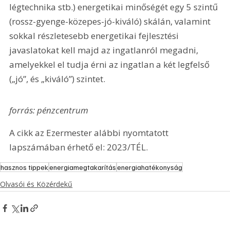
légtechnika stb.) energetikai minőségét egy 5 szintű 
(rossz-gyenge-közepes-jó-kiváló) skálán, valamint 
sokkal részletesebb energetikai fejlesztési 
javaslatokat kell majd az ingatlanról megadni, 
amelyekkel el tudja érni az ingatlan a két legfelső 
(„jó”, és „kiváló”) szintet.
forrás: pénzcentrum
A cikk az Ezermester alábbi nyomtatott 
lapszámában érhető el: 2023/TÉL.
hasznos tippek
energiamegtakarítás
energiahatékonyság
Olvasói és Közérdekű