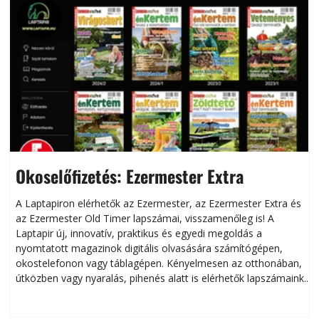
Okoselőfizetés: Ezermester Extra
A Laptapiron elérhetők az Ezermester, az Ezermester Extra és
az Ezermester Old Timer lapszámai, visszamenőleg is! A
Laptapir új, innovatív, praktikus és egyedi megoldás a
L
nyomtatott magazinok digitális olvasására számítógépen,
okostelefonon vagy táblagépen. Kényelmesen az otthonában,
útközben vagy nyaralás, pihenés alatt is elérhetők lapszámaink.
ú
Bárhol, bármikor, akár külföldön élve vagy dolgozva is
B
olvashatók az Ezermester lapszámai. A Laptapir kényelmes