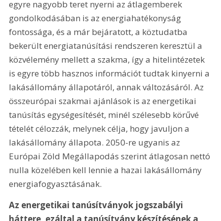
egyre nagyobb teret nyerni az átlagemberek 
gondolkodásában is az energiahatékonyság 
fontossága, és a már bejáratott, a köztudatba 
bekerült energiatanúsítási rendszeren keresztül a 
közvélemény mellett a szakma, így a hitelintézetek 
is egyre több hasznos információt tudtak kinyerni a 
lakásállomány állapotáról, annak változásáról. Az 
összeurópai szakmai ajánlások is az energetikai 
tanúsítás egységesítését, minél szélesebb körűvé 
tételét célozzák, melynek célja, hogy javuljon a 
lakásállomány állapota. 2050-re ugyanis az 
Európai Zöld Megállapodás szerint átlagosan nettó 
nulla közelében kell lennie a hazai lakásállomány 
energiafogyasztásának.
Az energetikai tanúsítványok jogszabályi 
háttere, ezáltal a tanúsítvány készítésének a 