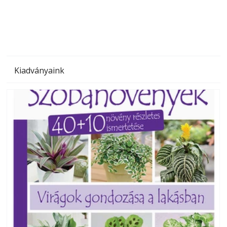
megoldás, mert: – t
Kiadványaink