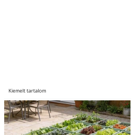
Naptej vagy napolaj? Melyiket válasszuk, és
miben különböznek?
Kiemelt tartalom