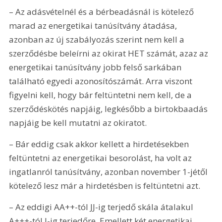
– Az adásvételnél és a bérbeadásnál is kötelező 
marad az energetikai tanúsítvány átadása, 
azonban az új szabályozás szerint nem kell a 
szerződésbe beleírni az okirat HET számát, azaz az 
energetikai tanúsítvány jobb felső sarkában 
található egyedi azonosítószámát. Arra viszont 
figyelni kell, hogy bár feltüntetni nem kell, de a 
szerződéskötés napjáig, legkésőbb a birtokbaadás 
napjáig be kell mutatni az okiratot.
– Bár eddig csak akkor kellett a hirdetésekben 
feltüntetni az energetikai besorolást, ha volt az 
ingatlanról tanúsítvány, azonban november 1-jétől 
kötelező lesz már a hirdetésben is feltüntetni azt.
– Az eddigi AA++-tól JJ-ig terjedő skála átalakul 
A+++-tól I-ig terjedőre. Emellett két energetikai 