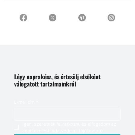
Légy naprakész, és értesülj elsőként
válogatott tartalmainkról
E-mail cím
*
Igen, szeretnék feliratkozni, és elfogadom az 
adatkezelést. 
Adatvédelmi tájékoztató