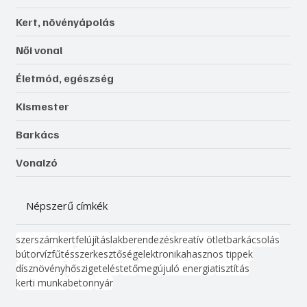
Kert, növényápolás
Női vonal
Életmód, egészség
Kismester
Barkács
Vonalzó
Népszerű címkék
szerszám
kert
felújítás
lakberendezés
kreatív ötlet
barkácsolás
bútor
víz
fűtés
szerkesztőség
elektronika
hasznos tippek
dísznövény
hőszigetelés
tető
megújuló energia
tisztítás
kerti munka
beton
nyár