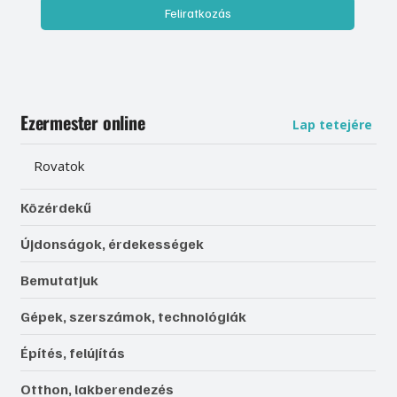
Feliratkozás
Ezermester online
Lap tetejére
Rovatok
Közérdekű
Újdonságok, érdekességek
Bemutatjuk
Gépek, szerszámok, technológiák
Építés, felújítás
Otthon, lakberendezés