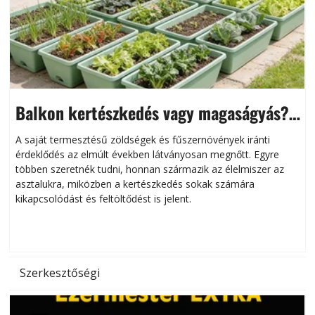
Balkon kertészkedés vagy magaságyás?
Helytakarékos kertészkedés
A saját termesztésű zöldségek és fűszernövények iránti
érdeklődés az elmúlt években látványosan megnőtt. Egyre
többen szeretnék tudni, honnan származik az élelmiszer az
l
asztalukra, miközben a kertészkedés sokak számára
kikapcsolódást és feltöltődést is jelent.
é
d
Szerkesztőségi