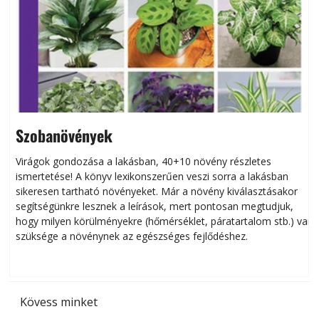
Szobanövények
Virágok gondozása a lakásban, 40+10 növény részletes
ismertetése! A könyv lexikonszerűen veszi sorra a lakásban
s
sikeresen tart­ha­tó növényeket. Már a növény kiválasztásakor
h
segítségünkre lesznek a leírások, mert pontosan megtudjuk,
k
hogy milyen körülményekre (hőmérséklet, páratartalom stb.) van
szüksége a növénynek az egészséges fejlődéshez.
t
Kövess minket