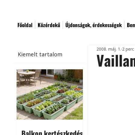
Főoldal
Közérdekű
Újdonságok, érdekességek
Bem
2008. máj. 1.
2 perc
Vaill
Kiemelt tartalom
Balkon kertészkedés