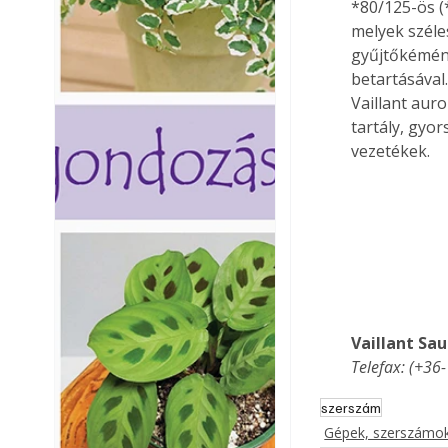
*80/125-ös (
melyek széle
gyűjtőkémén
betartásával
Vaillant aur
tartály, gyor
vezetékek.
Vaillant Sau
Telefax: (+36
szerszám
Gépek, szerszámok