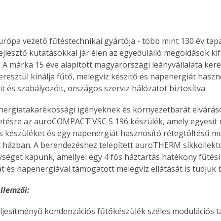
Európa vezető fűtéstechnikai gyártója - több mint 130 év tapa
ejlesztő kutatásokkal jár élen az egyedülálló megoldások kif
 A márka 15 éve alapított magyarországi leányvállalata ker
eresztül kínálja fűtő, melegvíz készítő és napenergiát haszn
 és szabályozóit, országos szerviz hálózatot biztosítva. 
energiatakarékossági igényeknek és környezetbarát elvárás
zetésre az auroCOMPACT VSC S 196 készülék, amely egyesít
 készüléket és egy napenergiát hasznosító rétegtöltésű me
házban. A berendezéshez telepített auroTHERM síkkollekto
ységet kapunk, amellyel egy 4 fős háztartás hatékony fűtési
t és napenergiával támogatott melegvíz ellátását is tudjuk bi
ellemzői:
ljesítményű kondenzációs fűtőkészülék széles modulációs 