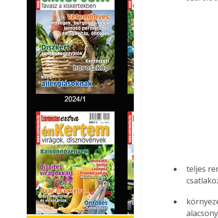
teljes r
csatlako
környeze
alacson