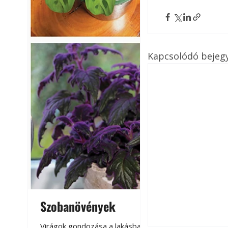
Kapcsolódó bejeg
Szobanövények
Virágoskert: k
teraszon, laká
Virágok gondozása a lakásban,