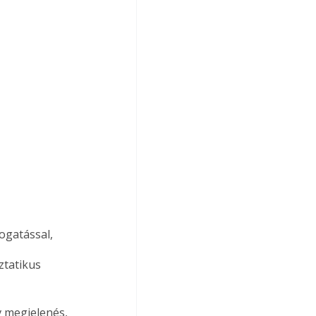
ogatással,
ztatikus 
v megjelenés,