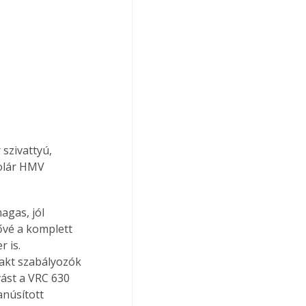
szivattyú, 
olár HMV 
gas, jól 
ővé a komplett 
 is. 
akt szabályozók 
ást a VRC 630 
núsított 