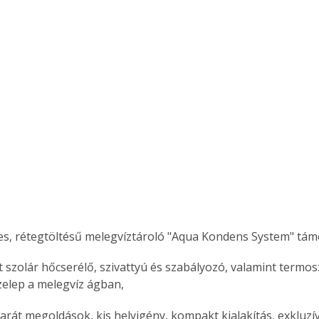
res, rétegtöltésű melegvíztároló "Aqua Kondens System" tám
t szolár hőcserélő, szivattyú és szabályozó, valamint termos
elep a melegvíz ágban,
arát megoldások, kis helyigény, kompakt kialakítás, exkluzí