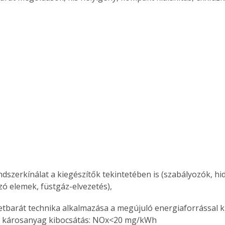
endszerkínálat a kiegészítők tekintetében is (szabályozók, hi
zó elemek, füstgáz-elvezetés),
tbarát technika alkalmazása a megújuló energiaforrással ki
y károsanyag kibocsátás: NOx<20 mg/kWh