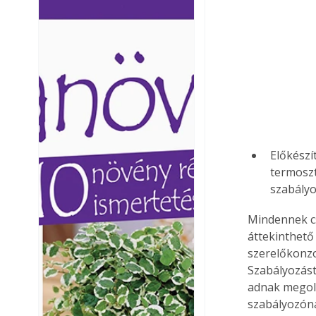
Ezermester lapszámai. A
Ezermester lapszámai
Laptapir kényelmes megoldás,
Laptapir kényelmes 
mert: – t
mert: – t
Előkészí
termoszt
szabályo
Mindennek cs
áttekinthető
szerelőkonzo
Szabályozást
adnak megold
szabályozóna