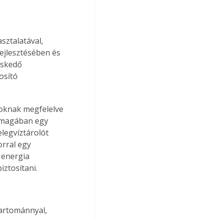
sztalatával, 
ejlesztésében és 
eskedő 
osító 
oknak megfelelve 
 magában egy 
legvíztárolót 
rral egy 
 energia 
ztosítani. 
tartománnyal,