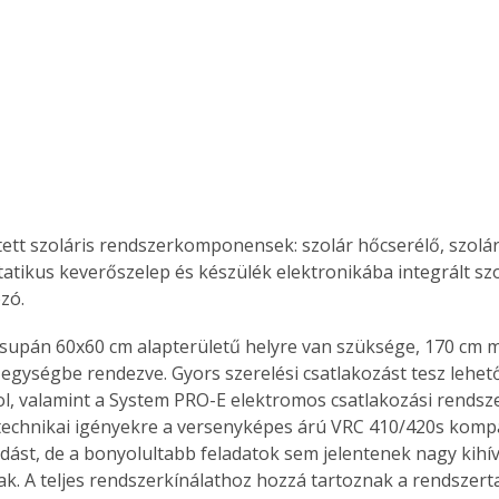
. A
megoldás,
tett szoláris rendszerkomponensek: szolár hőcserélő, szolár 
atikus keverőszelep és készülék elektronikába integrált sz
zó.
upán 60x60 cm alapterületű helyre van szüksége, 170 cm ma
 egységbe rendezve. Gyors szerelési csatlakozást tesz lehet
l, valamint a System PRO-E elektromos csatlakozási rendszer
echnikai igényekre a versenyképes árú VRC 410/420s komp
ást, de a bonyolultabb feladatok sem jelentenek nagy kihív
k. A teljes rendszerkínálathoz hozzá tartoznak a rendszerta