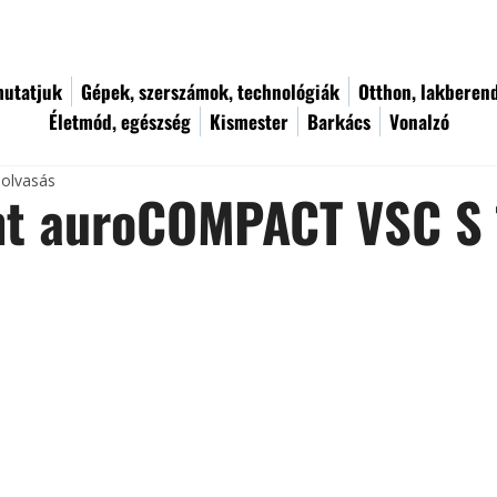
utatjuk
Gépek, szerszámok, technológiák
Otthon, lakberen
Életmód, egészség
Kismester
Barkács
Vonalzó
 olvasás
ant auroCOMPACT VSC S