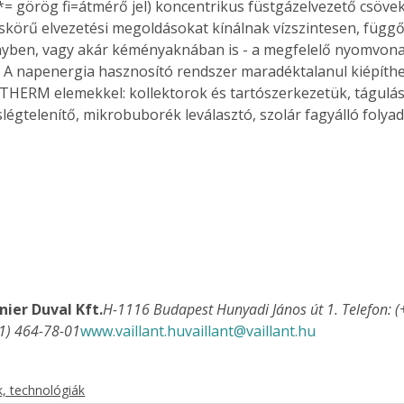
*= görög fi=átmérő jel) koncentrikus füstgázelvezető csövek
skörű elvezetési megoldásokat kínálnak vízszintesen, függő
yben, vagy akár kéményaknában is - a megfelelő nyomvona
. A napenergia hasznosító rendszer maradéktalanul kiépíthe
oTHERM elemekkel: kollektorok és tartószerkezetük, tágulási,
slégtelenítő, mikrobuborék leválasztó, szolár fagyálló folyad
nier Duval Kft.
H-1116 Budapest Hunyadi János út 1. Telefon: (
-1) 464-78-01
www.vaillant.hu
vaillant@vaillant.hu
, technológiák