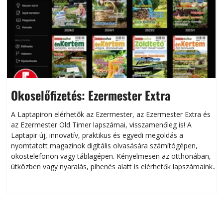
Okoselőfizetés: Ezermester Extra
A Laptapiron elérhetők az Ezermester, az Ezermester Extra és
az Ezermester Old Timer lapszámai, visszamenőleg is! A
Laptapir új, innovatív, praktikus és egyedi megoldás a
L
nyomtatott magazinok digitális olvasására számítógépen,
okostelefonon vagy táblagépen. Kényelmesen az otthonában,
útközben vagy nyaralás, pihenés alatt is elérhetők lapszámaink.
ú
Bárhol, bármikor, akár külföldön élve vagy dolgozva is
B
olvashatók az Ezermester lapszámai. A Laptapir kényelmes
megoldás, mert: – t