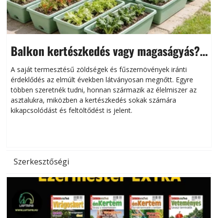
Balkon kertészkedés vagy magaságyás?
Helytakarékos kertészkedés
A saját termesztésű zöldségek és fűszernövények iránti
érdeklődés az elmúlt években látványosan megnőtt. Egyre
többen szeretnék tudni, honnan származik az élelmiszer az
l
asztalukra, miközben a kertészkedés sokak számára
kikapcsolódást és feltöltődést is jelent.
é
d
Szerkesztőségi