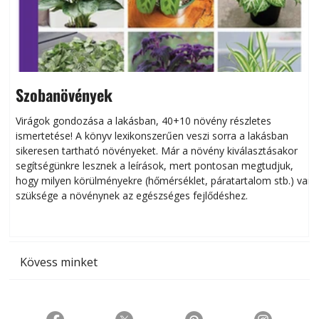
Szobanövények
Virágok gondozása a lakásban, 40+10 növény részletes
ismertetése! A könyv lexikonszerűen veszi sorra a lakásban
s
sikeresen tart­ha­tó növényeket. Már a növény kiválasztásakor
h
segítségünkre lesznek a leírások, mert pontosan megtudjuk,
k
hogy milyen körülményekre (hőmérséklet, páratartalom stb.) van
szüksége a növénynek az egészséges fejlődéshez.
t
Kövess minket