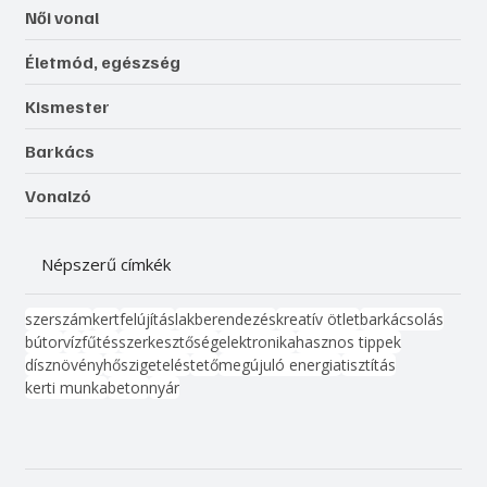
Női vonal
Életmód, egészség
Kismester
Barkács
Vonalzó
Népszerű címkék
szerszám
kert
felújítás
lakberendezés
kreatív ötlet
barkácsolás
bútor
víz
fűtés
szerkesztőség
elektronika
hasznos tippek
dísznövény
hőszigetelés
tető
megújuló energia
tisztítás
kerti munka
beton
nyár