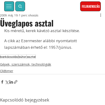
FELIRATKOZÁS
2009. máj. 19.
1 perc olvasás
Üveglapos asztal
Kis méretű, kerek kávézó asztal készítése. 
A cikk az Ezermester alábbi nyomtatott 
lapszámában érhető el: 1957/június.
barkácsolás
bútor
asztal
Gépek, szerszámok, technológiák
Oldtimer
Kapcsolódó bejegyzések