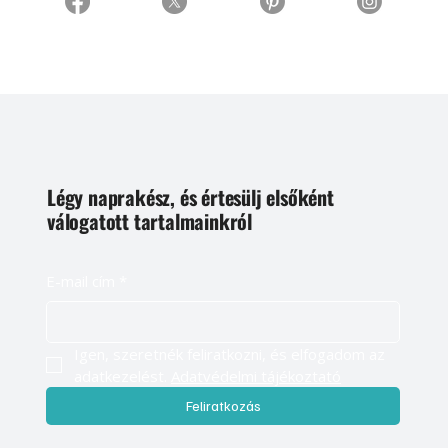
Légy naprakész, és értesülj elsőként
válogatott tartalmainkról
E-mail cím
*
Igen, szeretnék feliratkozni, és elfogadom az 
adatkezelést. 
Adatvédelmi tájékoztató
Feliratkozás