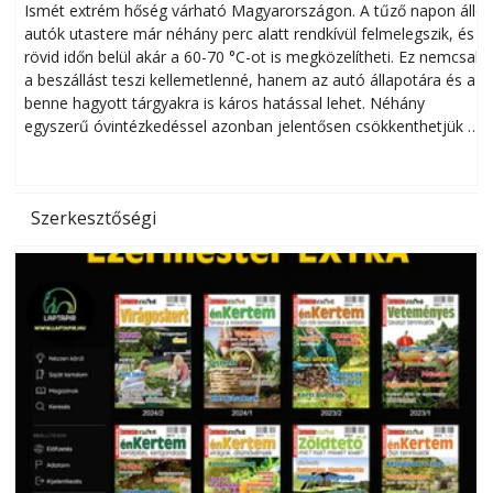
megóvhatjuk autónkat a nyári károktól
Ismét extrém hőség várható Magyarországon. A tűző napon álló
autók utastere már néhány perc alatt rendkívül felmelegszik, és
rövid időn belül akár a 60-70 °C-ot is megközelítheti. Ez nemcsak
n
a beszállást teszi kellemetlenné, hanem az autó állapotára és a
benne hagyott tárgyakra is káros hatással lehet. Néhány
egyszerű óvintézkedéssel azonban jelentősen csökkenthetjük a
hőség káros hatásait.
l
Szerkesztőségi