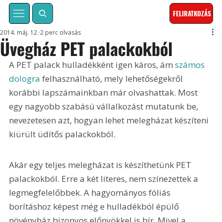
FELIRATKOZÁS
2014. máj. 12.
2 perc olvasás
Üvegház PET palackokból
A PET palack hulladékként igen káros, ám 
számos 
dologra
 felhasználható, mely lehetőségekről 
korábbi lapszámainkban már olvashattak. Most 
egy nagyobb szabású vállalkozást mutatunk be, 
nevezetesen azt, hogyan lehet melegházat készíteni 
kiürült üdítős palackokból.
Akár egy teljes melegházat is készíthetünk PET 
palackokból. Erre a két literes, nem színezettek a 
legmegfelelőbbek. A hagyományos fóliás 
borításhoz képest még e hulladékból épülő 
növényház bizonyos előnyökkel is bír. Mivel a 