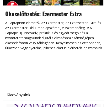
Okoselőfizetés: Ezermester Extra
A Laptapiron elérhetők az Ezermester, az Ezermester Extra és
az Ezermester Old Timer lapszámai, visszamenőleg is! A
Laptapir új, innovatív, praktikus és egyedi megoldás a
L
nyomtatott magazinok digitális olvasására számítógépen,
okostelefonon vagy táblagépen. Kényelmesen az otthonában,
útközben vagy nyaralás, pihenés alatt is elérhetők lapszámaink.
ú
Bárhol, bármikor, akár külföldön élve vagy dolgozva is
B
olvashatók az Ezermester lapszámai. A Laptapir kényelmes
megoldás, mert: – t
Kiadványaink