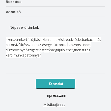
Barkács
Vonalzó
Népszerű címkék
szerszám
kert
felújítás
lakberendezés
kreatív ötlet
barkácsolás
bútor
víz
fűtés
szerkesztőség
elektronika
hasznos tippek
dísznövény
hőszigetelés
tető
megújuló energia
tisztítás
kerti munka
beton
nyár
Kapcsolat
Impresszum
Médiaajánlat