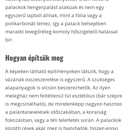
palackok hengerpalást alakúak és nem egy 
egyszerű lapból állnak, mint a fólia vagy a 
polikarbonát lemez, így a palack belsejében 
maradó levegőréteg komoly hőszigetelő hatással 
bír.
Hogyan építsük meg
A képeken látható építményeken látszik, hogy a 
vázának összeszerelése is egyszerű. A szükséges 
alapanyagok is olcsón beszerezhetők. Az ilyen 
melegház nem feltétlenül túl esztétikus (bár szépre 
is megcsinálható), de mindenképp nagyon hasznos 
a palántanevelések időszakában, a koraiság 
fokozásban, vagy a téli teleltetés során. A palackok 
közötti rések akár meg is hagyhatók, hiszen ennyi 