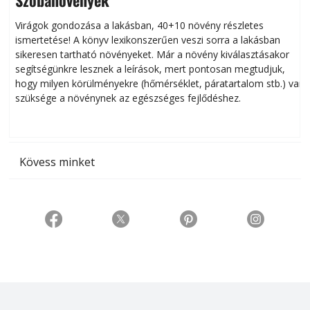
Virágok gondozása a lakásban, 40+10 növény részletes
ismertetése! A könyv lexikonszerűen veszi sorra a lakásban
s
sikeresen tart­ha­tó növényeket. Már a növény kiválasztásakor
h
segítségünkre lesznek a leírások, mert pontosan megtudjuk,
k
hogy milyen körülményekre (hőmérséklet, páratartalom stb.) van
szüksége a növénynek az egészséges fejlődéshez.
t
Kövess minket