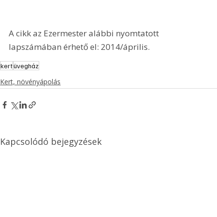
A cikk az Ezermester alábbi nyomtatott 
lapszámában érhető el: 2014/április.
kert
üvegház
Kert, növényápolás
Kapcsolódó bejegyzések