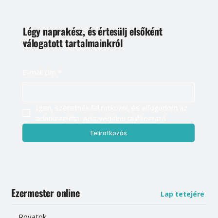
Légy naprakész, és értesülj elsőként
válogatott tartalmainkról
E-mail cím
*
Igen, szeretnék feliratkozni, és elfogadom az 
adatkezelést. 
Adatvédelmi tájékoztató
Feliratkozás
Ezermester online
Lap tetejére
Rovatok