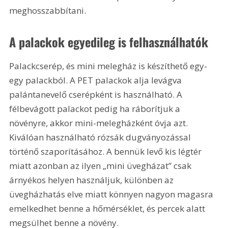
meghosszabbítani.
A palackok egyedileg is felhasználhatók
Palackcserép, és mini melegház is készíthető egy-
egy palackból. A PET palackok alja levágva 
palántanevelő cserépként is használható. A 
félbevágott palackot pedig ha ráborítjuk a 
növényre, akkor mini-melegházként óvja azt. 
Kiválóan használható rózsák dugványozással 
történő szaporításához. A bennük levő kis légtér 
miatt azonban az ilyen „mini üvegházat” csak 
árnyékos helyen használjuk, különben az 
üvegházhatás elve miatt könnyen nagyon magasra 
emelkedhet benne a hőmérséklet, és percek alatt 
megsülhet benne a növény.