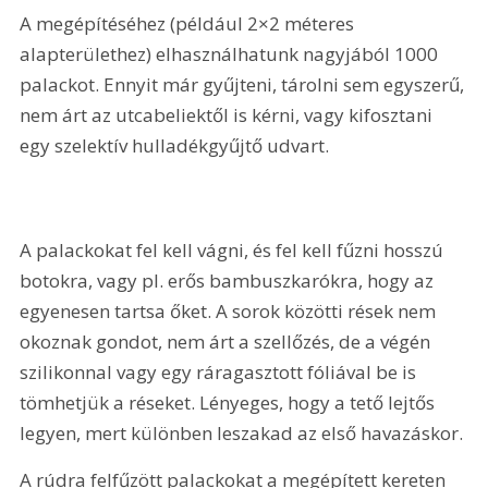
A megépítéséhez (például 2×2 méteres 
alapterülethez) elhasználhatunk nagyjából 1000 
palackot. Ennyit már gyűjteni, tárolni sem egyszerű, 
nem árt az utcabeliektől is kérni, vagy kifosztani 
egy szelektív hulladékgyűjtő udvart. 
A palackokat fel kell vágni, és fel kell fűzni hosszú 
botokra, vagy pl. erős bambuszkarókra, hogy az 
egyenesen tartsa őket. A sorok közötti rések nem 
okoznak gondot, nem árt a szellőzés, de a végén 
szilikonnal vagy egy ráragasztott fóliával be is 
tömhetjük a réseket. Lényeges, hogy a tető lejtős 
legyen, mert különben leszakad az első havazáskor.
A rúdra felfűzött palackokat a megépített kereten 