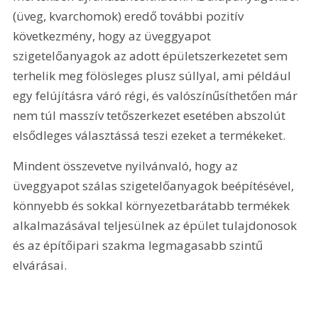
(üveg, kvarchomok) eredő további pozitív 
következmény, hogy az üveggyapot 
szigetelőanyagok az adott épületszerkezetet sem 
terhelik meg fölösleges plusz súllyal, ami például 
egy felújításra váró régi, és valószínűsíthetően már 
nem túl masszív tetőszerkezet esetében abszolút 
elsődleges választássá teszi ezeket a termékeket.
Mindent összevetve nyilvánvaló, hogy az 
üveggyapot szálas szigetelőanyagok beépítésével, 
könnyebb és sokkal környezetbarátabb termékek 
alkalmazásával teljesülnek az épület tulajdonosok 
és az építőipari szakma legmagasabb szintű 
elvárásai.