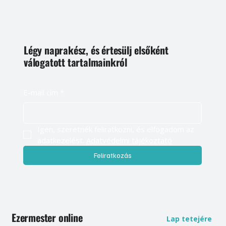
Légy naprakész, és értesülj elsőként
válogatott tartalmainkról
E-mail cím
*
Igen, szeretnék feliratkozni, és elfogadom az 
adatkezelést. 
Adatvédelmi tájékoztató
Feliratkozás
Ezermester online
Lap tetejére