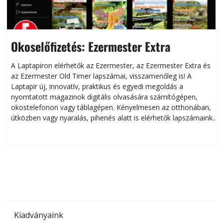
Okoselőfizetés: Ezermester Extra
A Laptapiron elérhetők az Ezermester, az Ezermester Extra és
az Ezermester Old Timer lapszámai, visszamenőleg is! A
Laptapir új, innovatív, praktikus és egyedi megoldás a
L
nyomtatott magazinok digitális olvasására számítógépen,
okostelefonon vagy táblagépen. Kényelmesen az otthonában,
útközben vagy nyaralás, pihenés alatt is elérhetők lapszámaink.
ú
Bárhol, bármikor, akár külföldön élve vagy dolgozva is
B
olvashatók az Ezermester lapszámai. A Laptapir kényelmes
megoldás, mert: – t
Kiadványaink