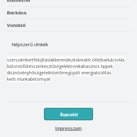
Kismester
Barkács
Vonalzó
Népszerű címkék
szerszám
kert
felújítás
lakberendezés
kreatív ötlet
barkácsolás
bútor
víz
fűtés
szerkesztőség
elektronika
hasznos tippek
dísznövény
hőszigetelés
tető
megújuló energia
tisztítás
kerti munka
beton
nyár
Kapcsolat
Impresszum