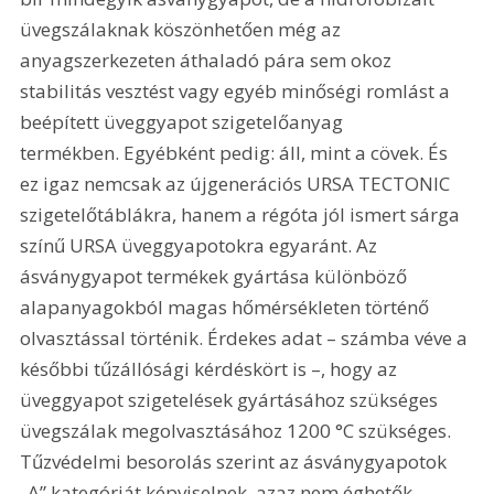
üvegszálaknak köszönhetően még az 
anyagszerkezeten áthaladó pára sem okoz 
stabilitás vesztést vagy egyéb minőségi romlást a 
beépített üveggyapot szigetelőanyag 
termékben. Egyébként pedig: áll, mint a cövek. És 
ez igaz nemcsak az újgenerációs URSA TECTONIC 
szigetelőtáblákra, hanem a régóta jól ismert sárga 
színű URSA üveggyapotokra egyaránt. Az 
ásványgyapot termékek gyártása különböző 
alapanyagokból magas hőmérsékleten történő 
olvasztással történik. Érdekes adat – számba véve a 
későbbi tűzállósági kérdéskört is –, hogy az 
üveggyapot szigetelések gyártásához szükséges 
üvegszálak megolvasztásához 1200 °C szükséges. 
Tűzvédelmi besorolás szerint az ásványgyapotok 
„A” kategóriát képviselnek, azaz nem éghetők. 