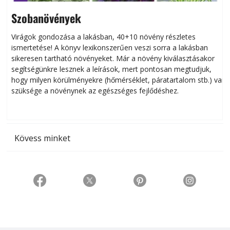
Szobanövények
Virágok gondozása a lakásban, 40+10 növény részletes
ismertetése! A könyv lexikonszerűen veszi sorra a lakásban
s
sikeresen tart­ha­tó növényeket. Már a növény kiválasztásakor
h
segítségünkre lesznek a leírások, mert pontosan megtudjuk,
k
hogy milyen körülményekre (hőmérséklet, páratartalom stb.) van
szüksége a növénynek az egészséges fejlődéshez.
t
Kövess minket