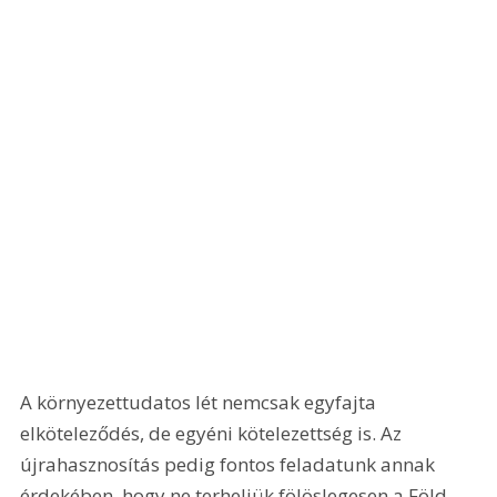
A környezettudatos lét nemcsak egyfajta 
elköteleződés, de egyéni kötelezettség is. Az 
újrahasznosítás pedig fontos feladatunk annak 
érdekében, hogy ne terheljük fölöslegesen a Föld 