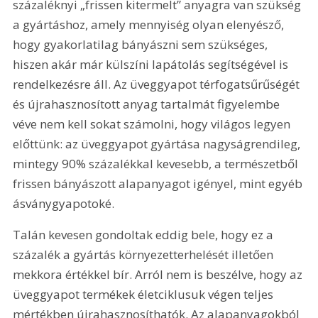
százaléknyi „frissen kitermelt” anyagra van szükség 
a gyártáshoz, amely mennyiség olyan elenyésző, 
hogy gyakorlatilag bányászni sem szükséges, 
hiszen akár már külszíni lapátolás segítségével is 
rendelkezésre áll. Az üveggyapot térfogatsűrűségét 
és újrahasznosított anyag tartalmát figyelembe 
véve nem kell sokat számolni, hogy világos legyen 
előttünk: az üveggyapot gyártása nagyságrendileg, 
mintegy 90% százalékkal kevesebb, a természetből 
frissen bányászott alapanyagot igényel, mint egyéb 
ásványgyapotoké.
Talán kevesen gondoltak eddig bele, hogy ez a 
százalék a gyártás környezetterhelését illetően 
mekkora értékkel bír. Arról nem is beszélve, hogy az 
üveggyapot termékek életciklusuk végen teljes 
mértékben újrahasznosíthatók. Az alapanyagokból 