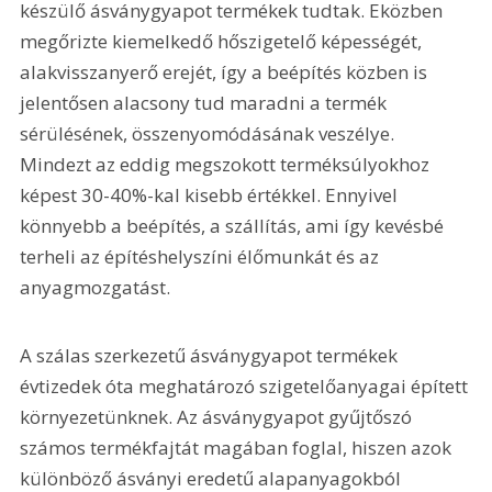
készülő ásványgyapot termékek tudtak. Eközben 
megőrizte kiemelkedő hőszigetelő képességét, 
alakvisszanyerő erejét, így a beépítés közben is 
jelentősen alacsony tud maradni a termék 
sérülésének, összenyomódásának veszélye. 
Mindezt az eddig megszokott terméksúlyokhoz 
képest 30-40%-kal kisebb értékkel. Ennyivel 
könnyebb a beépítés, a szállítás, ami így kevésbé 
terheli az építéshelyszíni élőmunkát és az 
anyagmozgatást.
A szálas szerkezetű ásványgyapot termékek 
évtizedek óta meghatározó szigetelőanyagai épített 
környezetünknek. Az ásványgyapot gyűjtőszó 
számos termékfajtát magában foglal, hiszen azok 
különböző ásványi eredetű alapanyagokból 