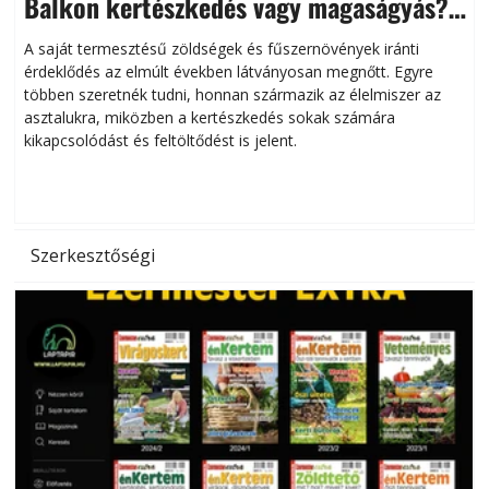
Balkon kertészkedés vagy magaságyás?
Helytakarékos kertészkedés
A saját termesztésű zöldségek és fűszernövények iránti
érdeklődés az elmúlt években látványosan megnőtt. Egyre
többen szeretnék tudni, honnan származik az élelmiszer az
l
asztalukra, miközben a kertészkedés sokak számára
kikapcsolódást és feltöltődést is jelent.
é
d
Szerkesztőségi