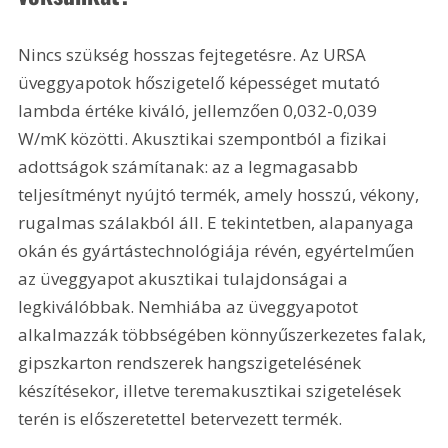
Nincs szükség hosszas fejtegetésre. Az URSA 
üveggyapotok hőszigetelő képességet mutató 
lambda értéke kiváló, jellemzően 0,032-0,039 
W/mK közötti. Akusztikai szempontból a fizikai 
adottságok számítanak: az a legmagasabb 
teljesítményt nyújtó termék, amely hosszú, vékony, 
rugalmas szálakból áll. E tekintetben, alapanyaga 
okán és gyártástechnológiája révén, egyértelműen 
az üveggyapot akusztikai tulajdonságai a 
legkiválóbbak. Nemhiába az üveggyapotot 
alkalmazzák többségében könnyűszerkezetes falak, 
gipszkarton rendszerek hangszigetelésének 
készítésekor, illetve teremakusztikai szigetelések 
terén is előszeretettel betervezett termék.