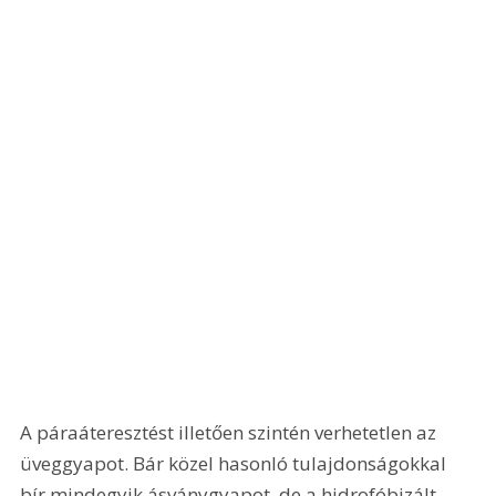
A páraáteresztést illetően szintén verhetetlen az 
üveggyapot. Bár közel hasonló tulajdonságokkal 
bír mindegyik ásványgyapot, de a hidrofóbizált 