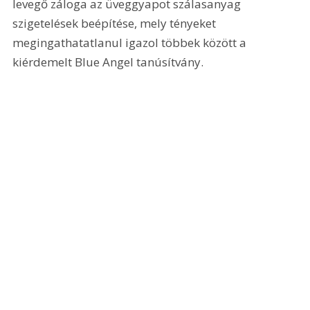
levegő záloga az üveggyapot szálasanyag 
szigetelések beépítése, mely tényeket 
megingathatatlanul igazol többek között a 
kiérdemelt Blue Angel tanúsítvány.