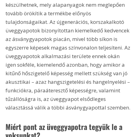
készülhetnek, mely alapanyagok nem meglepően 
tovább örökítik a termékbe előnyös 
tulajdonságaikat. Az újgenerációs, korszakalkotó 
üveggyapotok bizonyítottan kiemelkedő kedvencek 
az ásványgyapotok piacán, mivel több síkon is 
egyszerre képesek magas színvonalon teljesíteni. Az 
üveggyapotok alkalmazási területe ennek okán 
igen sokféle, kiemelendő azonban, hogy amikor a 
kitűnő hőszigetelő képesség mellett szükség van jó 
akusztikai – azaz hangszigetelési és hangelnyelési – 
funkciókra, páraáteresztő képességre, valamint 
tűzállóságra is, az üveggyapot elsődleges 
választássá válik a többi ásványgyapottal szemben.
Miért pont az üveggyapotra tegyük le a 
voksunkat?