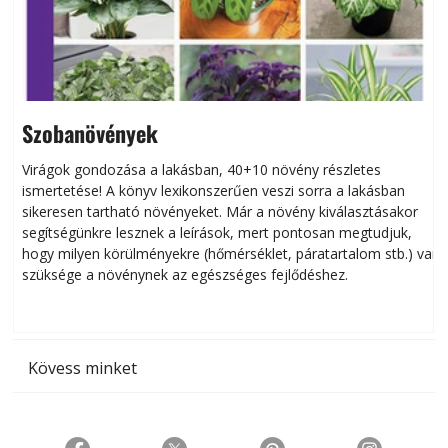
Szobanövények
Virágok gondozása a lakásban, 40+10 növény részletes
ismertetése! A könyv lexikonszerűen veszi sorra a lakásban
s
sikeresen tart­ha­tó növényeket. Már a növény kiválasztásakor
h
segítségünkre lesznek a leírások, mert pontosan megtudjuk,
k
hogy milyen körülményekre (hőmérséklet, páratartalom stb.) van
szüksége a növénynek az egészséges fejlődéshez.
t
Kövess minket