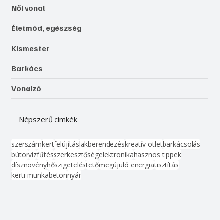
Női vonal
Életmód, egészség
Kismester
Barkács
Vonalzó
Népszerű címkék
szerszám
kert
felújítás
lakberendezés
kreatív ötlet
barkácsolás
bútor
víz
fűtés
szerkesztőség
elektronika
hasznos tippek
dísznövény
hőszigetelés
tető
megújuló energia
tisztítás
kerti munka
beton
nyár