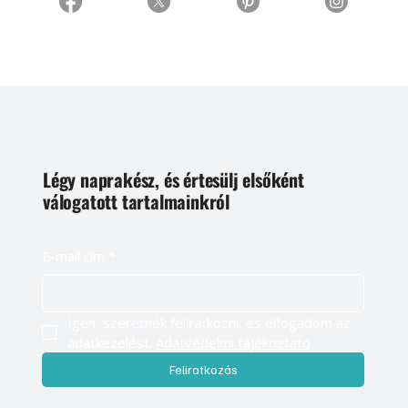
Légy naprakész, és értesülj elsőként
válogatott tartalmainkról
E-mail cím
*
Igen, szeretnék feliratkozni, és elfogadom az 
adatkezelést. 
Adatvédelmi tájékoztató
Feliratkozás