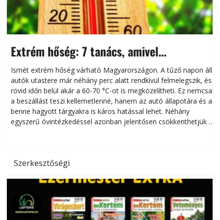
Extrém hőség: 7 tanács, amivel
megóvhatjuk autónkat a nyári károktól
Ismét extrém hőség várható Magyarországon. A tűző napon álló
autók utastere már néhány perc alatt rendkívül felmelegszik, és
rövid időn belül akár a 60-70 °C-ot is megközelítheti. Ez nemcsak
n
a beszállást teszi kellemetlenné, hanem az autó állapotára és a
benne hagyott tárgyakra is káros hatással lehet. Néhány
egyszerű óvintézkedéssel azonban jelentősen csökkenthetjük a
hőség káros hatásait.
l
Szerkesztőségi