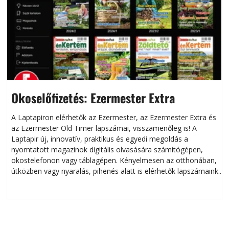
Okoselőfizetés: Ezermester Extra
A Laptapiron elérhetők az Ezermester, az Ezermester Extra és
az Ezermester Old Timer lapszámai, visszamenőleg is! A
Laptapir új, innovatív, praktikus és egyedi megoldás a
L
nyomtatott magazinok digitális olvasására számítógépen,
okostelefonon vagy táblagépen. Kényelmesen az otthonában,
útközben vagy nyaralás, pihenés alatt is elérhetők lapszámaink.
ú
Bárhol, bármikor, akár külföldön élve vagy dolgozva is
B
olvashatók az Ezermester lapszámai. A Laptapir kényelmes
megoldás, mert: – t