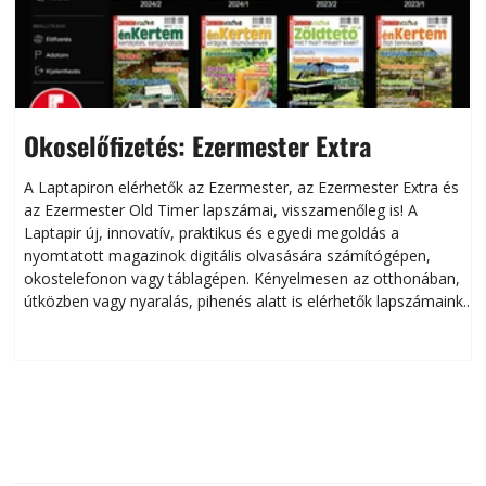
Okoselőfizetés: Ezermester Extra
A Laptapiron elérhetők az Ezermester, az Ezermester Extra és
az Ezermester Old Timer lapszámai, visszamenőleg is! A
Laptapir új, innovatív, praktikus és egyedi megoldás a
L
nyomtatott magazinok digitális olvasására számítógépen,
okostelefonon vagy táblagépen. Kényelmesen az otthonában,
útközben vagy nyaralás, pihenés alatt is elérhetők lapszámaink.
ú
Bárhol, bármikor, akár külföldön élve vagy dolgozva is
B
olvashatók az Ezermester lapszámai. A Laptapir kényelmes
megoldás, mert: – t