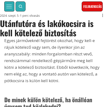
FELIRATKOZÁS
2024. szept. 5.
1 perc olvasás
Utánfutóra és lakókocsira is
kell kötelező biztosítás
Egyes járműveknél fejtörést okozhat, hogy kell-e 
rájuk kötelező vagy sem, de ilyenkor jön az 
aranyszabály: minden forgalomban részt vevő, 
rendszámmal rendelkező gépjárműre meg kell 
kötni a kötelező biztosítást. Ebből következik, hogy 
nem elég az, hogy a vontató autón van kötelező, a 
pótkocsira is külön kell kötni.
De minek külön kötelező, ha önállóan 
úgysem tud közlekedni?