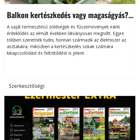
Balkon kertészkedés vagy magaságyás?
Helytakarékos kertészkedés
A saját termesztésű zöldségek és fűszernövények iránti
érdeklődés az elmúlt években látványosan megnőtt. Egyre
többen szeretnék tudni, honnan származik az élelmiszer az
l
asztalukra, miközben a kertészkedés sokak számára
kikapcsolódást és feltöltődést is jelent.
é
d
Szerkesztőségi