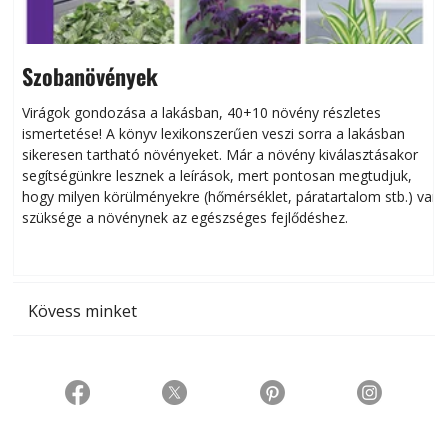
Szobanövények
Virágok gondozása a lakásban, 40+10 növény részletes
ismertetése! A könyv lexikonszerűen veszi sorra a lakásban
s
sikeresen tart­ha­tó növényeket. Már a növény kiválasztásakor
h
segítségünkre lesznek a leírások, mert pontosan megtudjuk,
k
hogy milyen körülményekre (hőmérséklet, páratartalom stb.) van
szüksége a növénynek az egészséges fejlődéshez.
t
Kövess minket