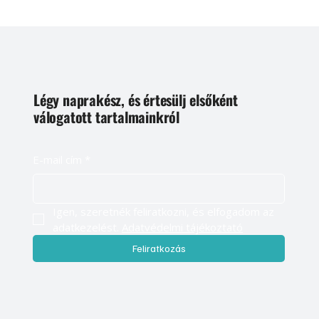
Légy naprakész, és értesülj elsőként
válogatott tartalmainkról
E-mail cím
*
Igen, szeretnék feliratkozni, és elfogadom az 
adatkezelést. 
Adatvédelmi tájékoztató
Feliratkozás