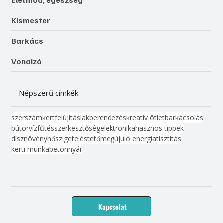
Életmód, egészség
Kismester
Barkács
Vonalzó
Népszerű címkék
szerszám
kert
felújítás
lakberendezés
kreatív ötlet
barkácsolás
bútor
víz
fűtés
szerkesztőség
elektronika
hasznos tippek
dísznövény
hőszigetelés
tető
megújuló energia
tisztítás
kerti munka
beton
nyár
Kapcsolat