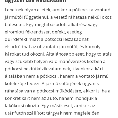
Lehetnek olyan esetek, amikor a pótkocsi a vontató 
járműtől függetlenül, a vezető ráhatása nélkül okoz 
balesetet. Egy meghibásodott alkatrész vagy 
elromlott fékrendszer, defekt, esetleg 
durrdefekt miatt a pótkocsi leszakadhat, 
elsodródhat az őt vontató járműtől, és komoly 
károkat tud okozni. Általánosabb eset, hogy tolatás 
vagy szűkebb helyen való manőverezés közben a 
pótkocsi nekiütközik valaminek,  ilyenkor a kárt 
általában nem a pótkocsi, hanem a vontató jármű 
kötelezője fedezi. A jármű sofőrjének ugyanis 
ráhatása van a pótkocsi működésére, akkor is, ha a 
konkrét kárt nem az autó, hanem mondjuk a 
lakókocsi okozta. Egy másik eset, amikor az 
utánfutón szállított tárgyak nem megfelelően 