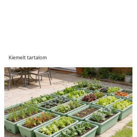
Naptej vagy napolaj? Melyiket válasszuk, és
miben különböznek?
Kiemelt tartalom