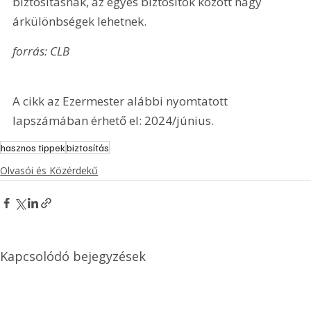
biztosításnak, az egyes biztosítók között nagy 
árkülönbségek lehetnek.
forrás: CLB
A cikk az Ezermester alábbi nyomtatott 
lapszámában érhető el: 2024/június.
hasznos tippek
biztosítás
Olvasói és Közérdekű
Kapcsolódó bejegyzések