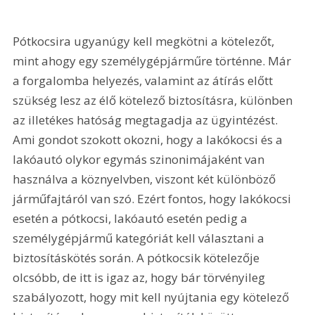
Pótkocsira ugyanúgy kell megkötni a kötelezőt, 
mint ahogy egy személygépjárműre történne. Már 
a forgalomba helyezés, valamint az átírás előtt 
szükség lesz az élő kötelező biztosításra, különben 
az illetékes hatóság megtagadja az ügyintézést. 
Ami gondot szokott okozni, hogy a lakókocsi és a 
lakóautó olykor egymás szinonimájaként van 
használva a köznyelvben, viszont két különböző 
járműfajtáról van szó. Ezért fontos, hogy lakókocsi 
esetén a pótkocsi, lakóautó esetén pedig a 
személygépjármű kategóriát kell választani a 
biztosításkötés során. A pótkocsik kötelezője 
olcsóbb, de itt is igaz az, hogy bár törvényileg 
szabályozott, hogy mit kell nyújtania egy kötelező 