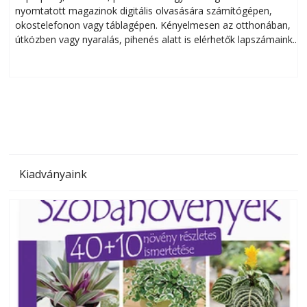
nyomtatott magazinok digitális olvasására számítógépen,
okostelefonon vagy táblagépen. Kényelmesen az otthonában,
útközben vagy nyaralás, pihenés alatt is elérhetők lapszámaink.
ú
Bárhol, bármikor, akár külföldön élve vagy dolgozva is
B
olvashatók az Ezermester lapszámai. A Laptapir kényelmes
megoldás, mert: – t
Kiadványaink