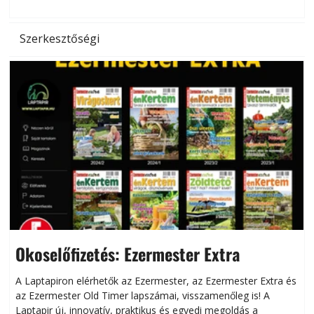
l
Szerkesztőségi
Okoselőfizetés: Ezermester Extra
A Laptapiron elérhetők az Ezermester, az Ezermester Extra és
az Ezermester Old Timer lapszámai, visszamenőleg is! A
Laptapir új, innovatív, praktikus és egyedi megoldás a
L