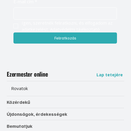
E-mail cím
*
Igen, szeretnék feliratkozni, és elfogadom az 
adatkezelést. 
Adatvédelmi tájékoztató
Feliratkozás
Ezermester online
Lap tetejére
Rovatok
Közérdekű
Újdonságok, érdekességek
Bemutatjuk