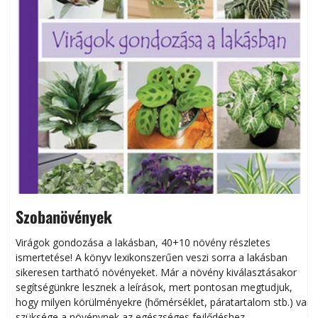
Szobanövények
Virágok gondozása a lakásban, 40+10 növény részletes
ismertetése! A könyv lexikonszerűen veszi sorra a lakásban
s
sikeresen tart­ha­tó növényeket. Már a növény kiválasztásakor
h
segítségünkre lesznek a leírások, mert pontosan megtudjuk,
k
hogy milyen körülményekre (hőmérséklet, páratartalom stb.) van
szüksége a növénynek az egészséges fejlődéshez.