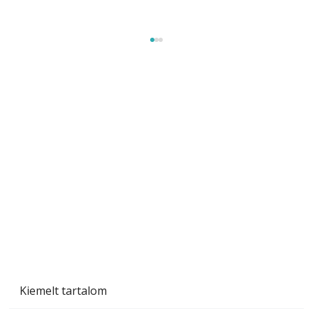
Beton járdalap készítése és lerakása – gyári
és saját készítésű megoldások
Kiemelt tartalom