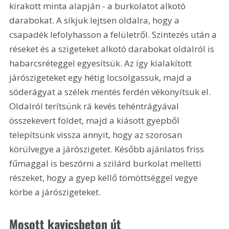
kirakott minta alapján - a burkolatot alkotó 
darabokat. A síkjuk lejtsen oldalra, hogy a 
csapadék lefolyhasson a felületről. Szintezés után a 
réseket és a szigeteket alkotó darabokat oldalról is 
habarcsréteggel egyesítsük. Az így kialakított 
járószigeteket egy hétig locsolgassuk, majd a 
sóderágyat a szélek mentés ferdén vékonyítsuk el. 
Oldalról terítsünk rá kevés tehéntrágyával 
összekevert földet, majd a kiásott gyepből 
telepítsünk vissza annyit, hogy az szorosan 
körülvegye a járószigetet. Később ajánlatos friss 
fűmaggal is beszórni a szilárd burkolat melletti 
részeket, hogy a gyep kellő tömöttséggel vegye 
körbe a járószigeteket.
Mosott kavicsbeton út