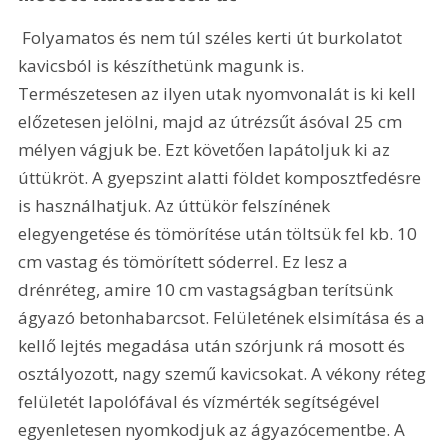
 Folyamatos és nem túl széles kerti út burkolatot 
kavicsból is készíthetünk magunk is. 
Természetesen az ilyen utak nyomvonalát is ki kell 
előzetesen jelölni, majd az útrézsűt ásóval 25 cm 
mélyen vágjuk be. Ezt követően lapátoljuk ki az 
úttükröt. A gyepszint alatti földet komposztfedésre 
is használhatjuk. Az úttükör felszínének 
elegyengetése és tömörítése után töltsük fel kb. 10 
cm vastag és tömörített sóderrel. Ez lesz a 
drénréteg, amire 10 cm vastagságban terítsünk 
ágyazó betonhabarcsot. Felületének elsimítása és a 
kellő lejtés megadása után szórjunk rá mosott és 
osztályozott, nagy szemű kavicsokat. A vékony réteg 
felületét lapolófával és vízmérték segítségével 
egyenletesen nyomkodjuk az ágyazócementbe. A 