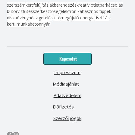
szerszám
kert
felújítás
lakberendezés
kreatív ötlet
barkácsolás
bútor
víz
fűtés
szerkesztőség
elektronika
hasznos tippek
dísznövény
hőszigetelés
tető
megújuló energia
tisztítás
kerti munka
beton
nyár
Kapcsolat
Impresszum
Médiaajánlat
Adatvédelem
Előfizetés
Szerzői jogok