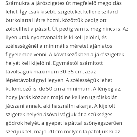
Számukra a járószigetes út megfelelő megoldás 
lehet. Így csak kisebb szigeteket kellene szilárd 
burkolattal létre hozni, közöttük pedig ott 
zöldellhet a pázsit. Út pedig van is, meg nincs is. Az 
ilyen utak nyomvonalát is ki kell jelölni, és 
szélességénél a minimális méretet ajánlatos 
figyelembe venni. A következőkben a járószigetek 
helyét kell kijelölni. Egymástól számított 
távolságuk maximum 30-35 cm, azaz 
lépéstávolságnyi legyen. A szélességük lehet 
különböző is, de 50 cm a minimum. A lényeg az, 
hogy járás közben majd ne kelljen ugróiskolát 
játszani annak, aki használni akarja. A kijelölt 
szigetek helyén ásóval vágjuk át a szükséges 
gödrök helyét, a gyepet lapáttal szőnyegszerűen 
szedjük fel, majd 20 cm mélyen lapátoljuk ki az 