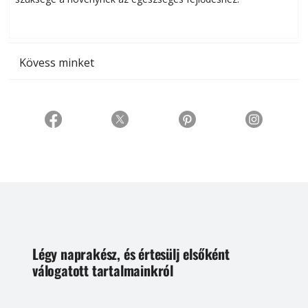
t
Kövess minket
Légy naprakész, és értesülj elsőként
válogatott tartalmainkról