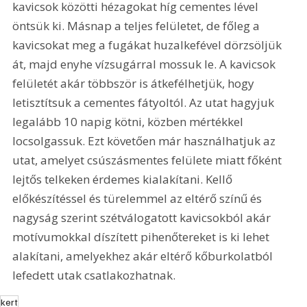
kavicsok közötti hézagokat híg cementes lével 
öntsük ki. Másnap a teljes felületet, de főleg a 
kavicsokat meg a fugákat huzalkefével dörzsöljük 
át, majd enyhe vízsugárral mossuk le. A kavicsok 
felületét akár többször is átkefélhetjük, hogy 
letisztítsuk a cementes fátyoltól. Az utat hagyjuk 
legalább 10 napig kötni, közben mértékkel 
locsolgassuk. Ezt követően már használhatjuk az 
utat, amelyet csúszásmentes felülete miatt főként 
lejtős telkeken érdemes kialakítani. Kellő 
előkészítéssel és türelemmel az eltérő színű és 
nagyság szerint szétválogatott kavicsokból akár 
motívumokkal díszített pihenőtereket is ki lehet 
alakítani, amelyekhez akár eltérő kőburkolatból 
lefedett utak csatlakozhatnak.
kert