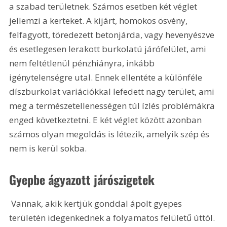
a szabad területnek. Számos esetben két véglet 
jellemzi a kerteket. A kijárt, homokos ösvény, 
felfagyott, töredezett betonjárda, vagy hevenyészve 
és esetlegesen lerakott burkolatú járófelület, ami 
nem feltétlenül pénzhiányra, inkább 
igénytelenségre utal. Ennek ellentéte a különféle 
díszburkolat variációkkal lefedett nagy terület, ami 
meg a természetellenességen túl ízlés problémákra 
enged következtetni. E két véglet között azonban 
számos olyan megoldás is létezik, amelyik szép és 
nem is kerül sokba.
Gyepbe ágyazott járószigetek
 Vannak, akik kertjük gonddal ápolt gyepes 
területén idegenkednek a folyamatos felületű úttól. 