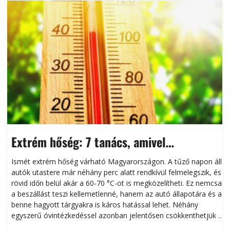
Extrém hőség: 7 tanács, amivel
megóvhatjuk autónkat a nyári károktól
Ismét extrém hőség várható Magyarországon. A tűző napon álló
autók utastere már néhány perc alatt rendkívül felmelegszik, és
rövid időn belül akár a 60-70 °C-ot is megközelítheti. Ez nemcsak
n
a beszállást teszi kellemetlenné, hanem az autó állapotára és a
benne hagyott tárgyakra is káros hatással lehet. Néhány
egyszerű óvintézkedéssel azonban jelentősen csökkenthetjük a
hőség káros hatásait.