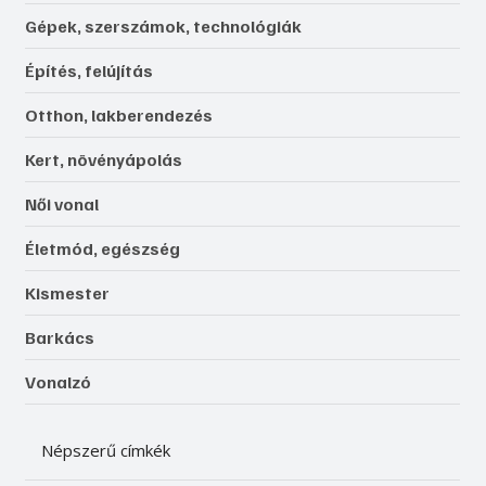
Gépek, szerszámok, technológiák
Építés, felújítás
Otthon, lakberendezés
Kert, növényápolás
Női vonal
Életmód, egészség
Kismester
Barkács
Vonalzó
Népszerű címkék