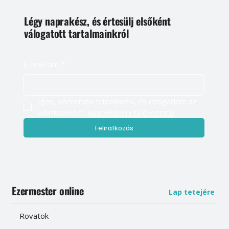
Légy naprakész, és értesülj elsőként
válogatott tartalmainkról
E-mail cím
*
Igen, szeretnék feliratkozni, és elfogadom az 
adatkezelést. 
Adatvédelmi tájékoztató
Feliratkozás
Ezermester online
Lap tetejére
Rovatok