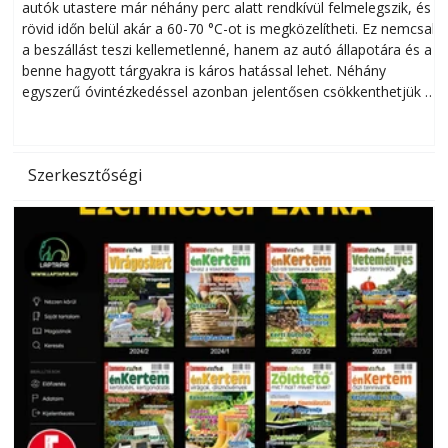
autók utastere már néhány perc alatt rendkívül felmelegszik, és
rövid időn belül akár a 60-70 °C-ot is megközelítheti. Ez nemcsak
n
a beszállást teszi kellemetlenné, hanem az autó állapotára és a
benne hagyott tárgyakra is káros hatással lehet. Néhány
egyszerű óvintézkedéssel azonban jelentősen csökkenthetjük a
hőség káros hatásait.
l
Szerkesztőségi