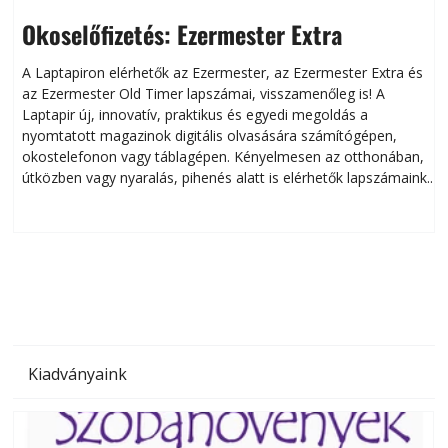
Okoselőfizetés: Ezermester Extra
A Laptapiron elérhetők az Ezermester, az Ezermester Extra és
az Ezermester Old Timer lapszámai, visszamenőleg is! A
Laptapir új, innovatív, praktikus és egyedi megoldás a
L
nyomtatott magazinok digitális olvasására számítógépen,
okostelefonon vagy táblagépen. Kényelmesen az otthonában,
útközben vagy nyaralás, pihenés alatt is elérhetők lapszámaink.
ú
Bárhol, bármikor, akár külföldön élve vagy dolgozva is
B
olvashatók az Ezermester lapszámai. A Laptapir kényelmes
megoldás, mert: – t
Kiadványaink