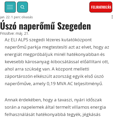
FELIRATKOZÁS
jan. 22.
1 perc olvasás
Úszó naperőmű Szegeden
Frissítve:
máj. 21.
Az ELI ALPS szegedi lézeres kutatóközpont 
naperőmű parkja megtestesíti azt az elvet, hogy az 
energiát megpróbáljuk minél hatékonyabban és 
kevesebb károsanyag-kibocsátással előállítani ott, 
ahol arra szükség van. A központ melletti 
záportározón elkészült azország egyik első úszó 
naperőműve, amely 0,19 MVA AC teljesítményű.
Annak érdekében, hogy a tavaszi, nyári időszak 
során a napelemek által termelt villamos energia 
felhasználását hatékonyabbá tegyék, jégkásás 