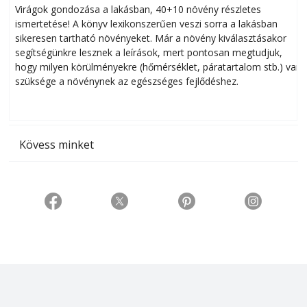
Virágok gondozása a lakásban, 40+10 növény részletes
ismertetése! A könyv lexikonszerűen veszi sorra a lakásban
s
sikeresen tart­ha­tó növényeket. Már a növény kiválasztásakor
h
segítségünkre lesznek a leírások, mert pontosan megtudjuk,
k
hogy milyen körülményekre (hőmérséklet, páratartalom stb.) van
szüksége a növénynek az egészséges fejlődéshez.
t
Kövess minket