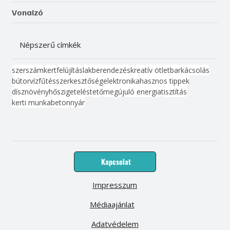
Vonalzó
Népszerű címkék
szerszám
kert
felújítás
lakberendezés
kreatív ötlet
barkácsolás
bútor
víz
fűtés
szerkesztőség
elektronika
hasznos tippek
dísznövény
hőszigetelés
tető
megújuló energia
tisztítás
kerti munka
beton
nyár
Kapcsolat
Impresszum
Médiaajánlat
Adatvédelem