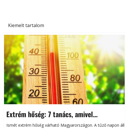
Kiemelt tartalom
Extrém hőség: 7 tanács, amivel
megóvhatjuk autónkat a nyári károktól
Ismét extrém hőség várható Magyarországon. A tűző napon álló