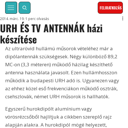
FELIRATKOZÁS
2014. márc. 19.
1 perc olvasás
URH ÉS TV ANTENNÁK házi
készítése
Az ultrarövid hullámú műsorok vételéhez már a 
dipólantennák szükségesek. Négy különböző 89,2 
MC-on (3,3 méteren) működő házilag készíthető 
antenna használata javasolt. Ezen hullámhosszon 
működik a budapesti URH adó is. Ugyanezen vagy 
az ehhez közel eső frekvenciákon működő osztrák, 
csehszlovák, német URH műsorok is hallhatók. 
Egyszerű hurokdipólt alumínium vagy 
vörösrézcsőből hajlítjuk a cikkben szereplő rajz 
alapján alakra. A hurokdipól mögé helyezett, 