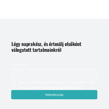
Légy naprakész, és értesülj elsőként
válogatott tartalmainkról
E-mail cím
*
Igen, szeretnék feliratkozni, és elfogadom az 
adatkezelést. 
Adatvédelmi tájékoztató
Feliratkozás