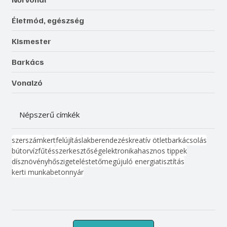
Életmód, egészség
Kismester
Barkács
Vonalzó
Népszerű címkék
szerszám
kert
felújítás
lakberendezés
kreatív ötlet
barkácsolás
bútor
víz
fűtés
szerkesztőség
elektronika
hasznos tippek
dísznövény
hőszigetelés
tető
megújuló energia
tisztítás
kerti munka
beton
nyár