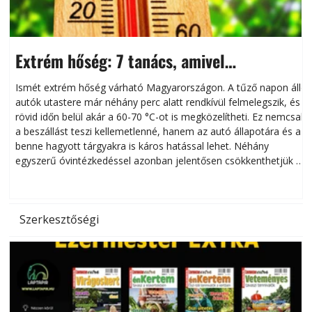
Extrém hőség: 7 tanács, amivel
megóvhatjuk autónkat a nyári károktól
Ismét extrém hőség várható Magyarországon. A tűző napon álló
autók utastere már néhány perc alatt rendkívül felmelegszik, és
rövid időn belül akár a 60-70 °C-ot is megközelítheti. Ez nemcsak
n
a beszállást teszi kellemetlenné, hanem az autó állapotára és a
benne hagyott tárgyakra is káros hatással lehet. Néhány
egyszerű óvintézkedéssel azonban jelentősen csökkenthetjük a
hőség káros hatásait.
l
Szerkesztőségi