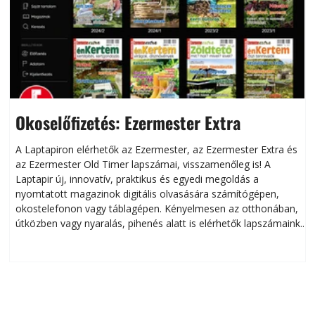
Okoselőfizetés: Ezermester Extra
A Laptapiron elérhetők az Ezermester, az Ezermester Extra és
az Ezermester Old Timer lapszámai, visszamenőleg is! A
Laptapir új, innovatív, praktikus és egyedi megoldás a
L
nyomtatott magazinok digitális olvasására számítógépen,
okostelefonon vagy táblagépen. Kényelmesen az otthonában,
útközben vagy nyaralás, pihenés alatt is elérhetők lapszámaink.
ú
Bárhol, bármikor, akár külföldön élve vagy dolgozva is
B
olvashatók az Ezermester lapszámai. A Laptapir kényelmes
megoldás, mert: – t