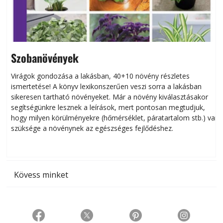
Szobanövények
Virágok gondozása a lakásban, 40+10 növény részletes
ismertetése! A könyv lexikonszerűen veszi sorra a lakásban
s
sikeresen tart­ha­tó növényeket. Már a növény kiválasztásakor
h
segítségünkre lesznek a leírások, mert pontosan megtudjuk,
k
hogy milyen körülményekre (hőmérséklet, páratartalom stb.) van
szüksége a növénynek az egészséges fejlődéshez.
t
Kövess minket