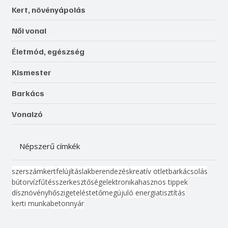
Kert, növényápolás
Női vonal
Életmód, egészség
Kismester
Barkács
Vonalzó
Népszerű címkék
szerszám
kert
felújítás
lakberendezés
kreatív ötlet
barkácsolás
bútor
víz
fűtés
szerkesztőség
elektronika
hasznos tippek
dísznövény
hőszigetelés
tető
megújuló energia
tisztítás
kerti munka
beton
nyár