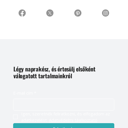
Légy naprakész, és értesülj elsőként
válogatott tartalmainkról
E-mail cím
*
Igen, szeretnék feliratkozni, és elfogadom az 
adatkezelést. 
Adatvédelmi tájékoztató