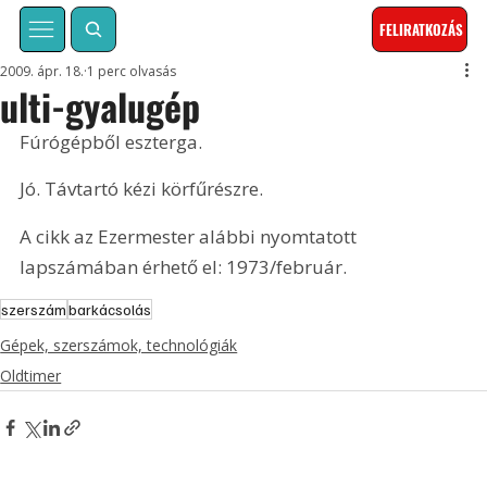
FELIRATKOZÁS
2009. ápr. 18.
1 perc olvasás
ulti-gyalugép
Fúrógépből eszterga.
Jó. Távtartó kézi körfűrészre.
A cikk az Ezermester alábbi nyomtatott 
lapszámában érhető el: 1973/február.
szerszám
barkácsolás
Gépek, szerszámok, technológiák
Oldtimer