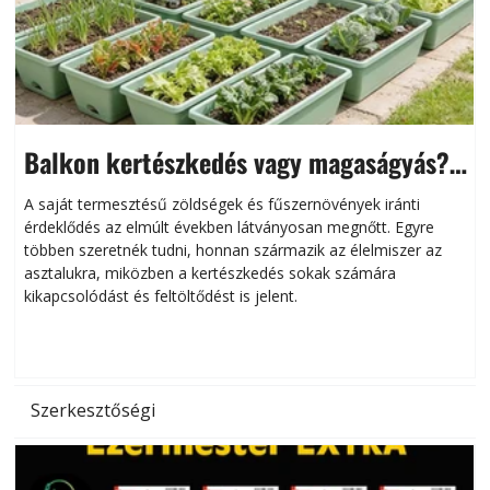
Balkon kertészkedés vagy magaságyás?
Helytakarékos kertészkedés
A saját termesztésű zöldségek és fűszernövények iránti
érdeklődés az elmúlt években látványosan megnőtt. Egyre
többen szeretnék tudni, honnan származik az élelmiszer az
l
asztalukra, miközben a kertészkedés sokak számára
kikapcsolódást és feltöltődést is jelent.
é
d
Szerkesztőségi