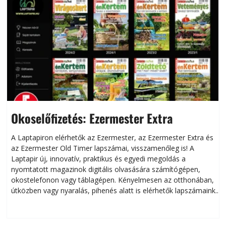
Okoselőfizetés: Ezermester Extra
A Laptapiron elérhetők az Ezermester, az Ezermester Extra és
az Ezermester Old Timer lapszámai, visszamenőleg is! A
Laptapir új, innovatív, praktikus és egyedi megoldás a
L
nyomtatott magazinok digitális olvasására számítógépen,
okostelefonon vagy táblagépen. Kényelmesen az otthonában,
útközben vagy nyaralás, pihenés alatt is elérhetők lapszámaink.
ú
Bárhol, bármikor, akár külföldön élve vagy dolgozva is
B
olvashatók az Ezermester lapszámai. A Laptapir kényelmes
megoldás, mert: – t