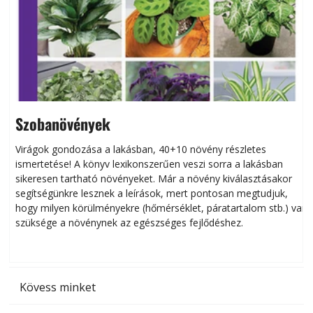
Szobanövények
Virágok gondozása a lakásban, 40+10 növény részletes
ismertetése! A könyv lexikonszerűen veszi sorra a lakásban
s
sikeresen tart­ha­tó növényeket. Már a növény kiválasztásakor
h
segítségünkre lesznek a leírások, mert pontosan megtudjuk,
k
hogy milyen körülményekre (hőmérséklet, páratartalom stb.) van
szüksége a növénynek az egészséges fejlődéshez.
t
Kövess minket