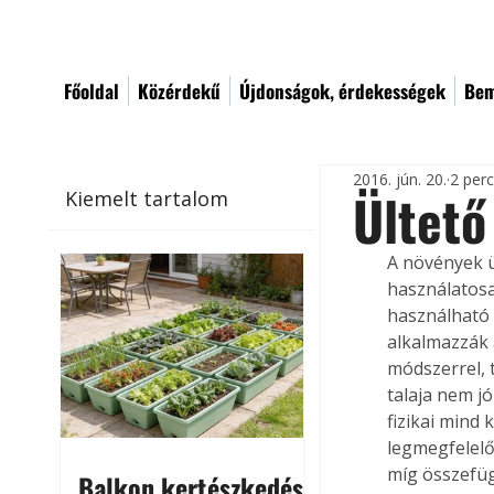
Főoldal
Közérdekű
Újdonságok, érdekességek
Bem
2016. jún. 20.
2 per
Ültető
Kiemelt tartalom
A növények ü
használatosa
használható 
alkalmazzák 
módszerrel, t
talaja nem j
fizikai mind
legmegfelelő
míg összefüg
Balkon kertészkedés