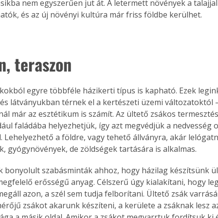
sikba nem egyszerűen jut át. A letermett növények a talajjal
tók, és az új növényi kultúra már friss földbe kerülhet.
n, teraszon
ákokból egyre többféle házikerti típus is kapható. Ezek legi
s látványukban térnek el a kertészeti üzemi változatoktól –
nál már az esztétikum is számít. Az ültető zsákos termesztés 
dául faládába helyezhetjük, így azt megvédjük a nedvesség 
 Lehelyezhető a földre, vagy tehető állványra, akár lelógatni 
, gyógynövények, de zöldségek tartására is alkalmas.
 bonyolult szabásminták ahhoz, hogy házilag készítsünk ült
egfelelő erősségű anyag. Célszerű úgy kialakítani, hogy legy
megáll azon, a szél sem tudja felborítani. Ültető zsák varrásá
rőjű zsákot akarunk készíteni, a kerülete a zsáknak lesz az 
a a másik oldal. Amikor a zsákot megvarrtuk fordítsuk ki és 