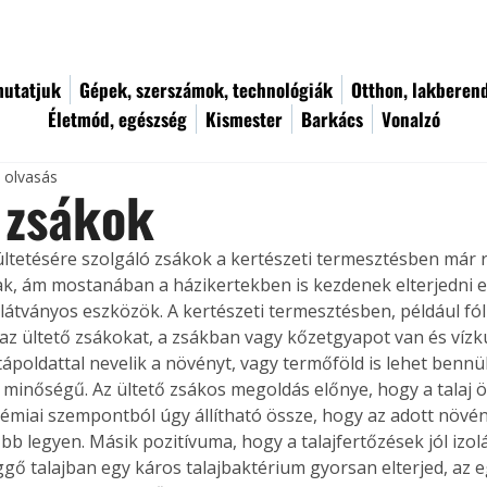
utatjuk
Gépek, szerszámok, technológiák
Otthon, lakberen
Életmód, egészség
Kismester
Barkács
Vonalzó
c olvasás
 zsákok
ltetésére szolgáló zsákok a kertészeti termesztésben már 
k, ám mostanában a házikertekben is kezdenek elterjedni e
látványos eszközök. A kertészeti termesztésben, például fó
az ültető zsákokat, a zsákban vagy kőzetgyapot van és vízk
ápoldattal nevelik a növényt, vagy termőföld is lehet bennük
ó minőségű. Az ültető zsákos megoldás előnye, hogy a talaj 
 kémiai szempontból úgy állítható össze, hogy az adott növé
bb legyen. Másik pozitívuma, hogy a talajfertőzések jól izol
gő talajban egy káros talajbaktérium gyorsan elterjed, az eg