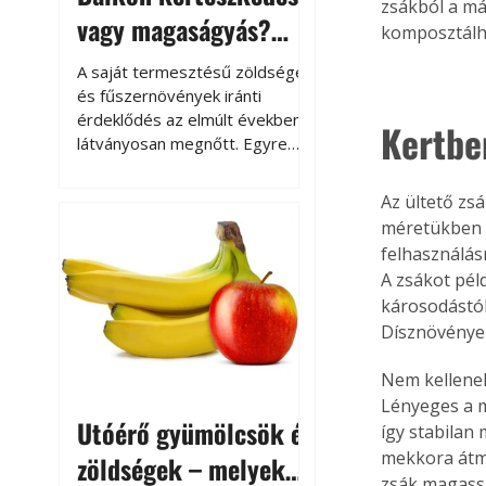
zsákból a má
vagy magaságyás?
komposztálha
Helytakarékos
A saját termesztésű zöldségek
kertészkedés
és fűszernövények iránti
érdeklődés az elmúlt években
Kertbe
látványosan megnőtt. Egyre
többen szeretnék tudni, honnan
származik az élelmiszer az
Az ültető zs
asztalukra, miközben a
méretükben é
kertészkedés sokak számára
felhasználás
kikapcsolódást és feltöltődést
A zsákot pél
is jelent.
károsodástól.
Dísznövények
Nem kellenek
Lényeges a m
Utóérő gyümölcsök és
így stabilan 
mekkora átmé
zöldségek – melyek
zsák magasság