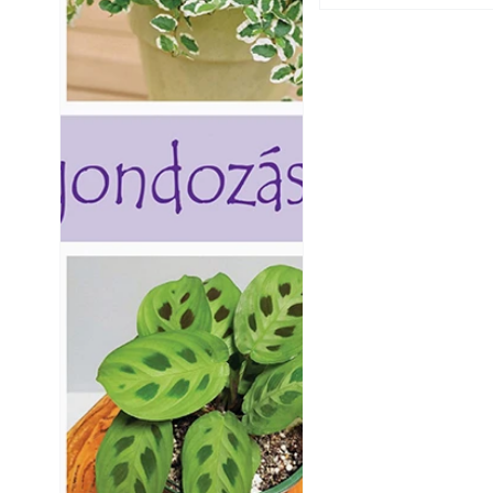
Balkon kertészk
Helytakarékos ke