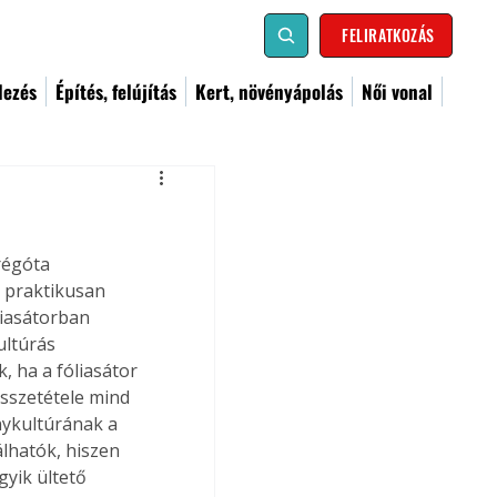
FELIRATKOZÁS
dezés
Építés, felújítás
Kert, növényápolás
Női vonal
régóta 
 praktikusan 
liasátorban 
ultúrás 
, ha a fóliasátor 
összetétele mind 
nykultúrának a 
álhatók, hiszen 
yik ültető 