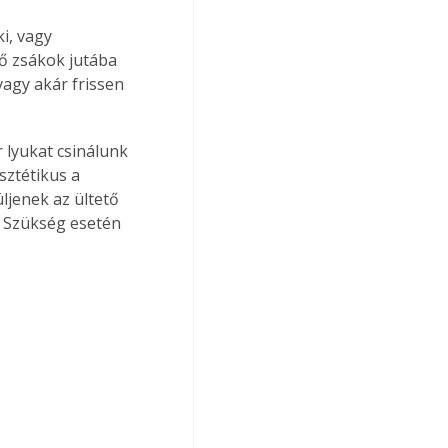
i, vagy 
tő zsákok jutába 
agy akár frissen 
 lyukat csinálunk 
sztétikus a 
ljenek az ültető 
. Szükség esetén 