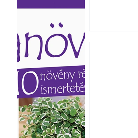
Ezermester lapszámai. A
Ezermester lapszámai
Laptapir kényelmes megoldás,
Laptapir kényelmes 
mert: – t
mert: – t
A szárazság csök
öntözési és talaj
idején