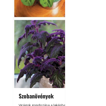
Szobanövények
Virágoskert: k
teraszon, laká
Virágok gondozása a lakásban,