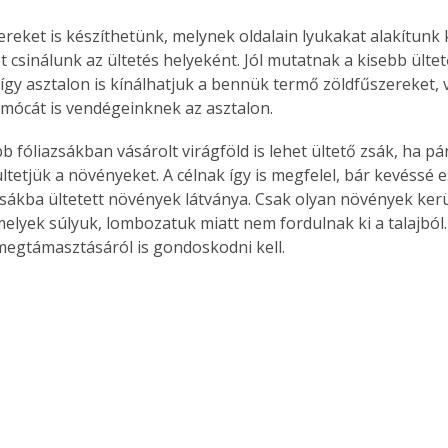
eket is készíthetünk, melynek oldalain lyukakat alakítunk k
t csinálunk az ültetés helyeként. Jól mutatnak a kisebb ülte
így asztalon is kínálhatjuk a bennük termő zöldfűszereket, v
amócát is vendégeinknek az asztalon.
 fóliazsákban vásárolt virágföld is lehet ültető zsák, ha pár
 ültetjük a növényeket. A célnak így is megfelel, bár kevéssé e
zsákba ültetett növények látványa. Csak olyan növények kerü
elyek súlyuk, lombozatuk miatt nem fordulnak ki a talajból
egtámasztásáról is gondoskodni kell.