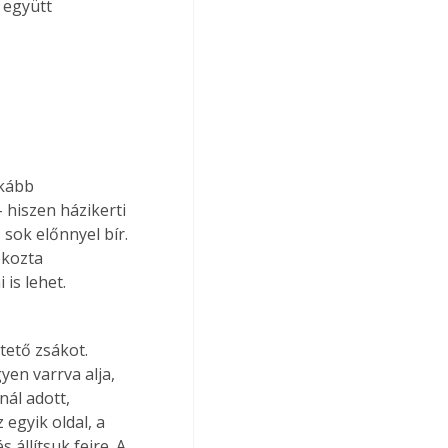
 együtt 
nkább 
 hiszen házikerti 
sok előnnyel bír. 
okozta 
is lehet. 
ető zsákot. 
en varrva alja, 
nál adott, 
egyik oldal, a 
állítsuk fejre. A 