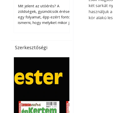
érnek tovább leszedés
két sarkát ny
Mit jelent az utóérés? A
után?
zöldségek, gyümölcsök érése
használjuk a
egy folyamat, épp ezért fontos
kör alakú les
ismerni, hogy melyiket mikor jó
leszedni. Meg kell különböztetni
a gazdasági és a biológiai
érettséget. Például a
paradicsomot sokszor
Szerkesztőségi
gazdasági érettségben, azaz
félig éretten szedik le, ezután
utaztatják hosszan, és még
pulton tartható kell legyen.
Utóérik eközben, de nem lesz
olyan ízű, mint amit a saját
kertünkben, biológiai
érettségben szedünk le. Teljes
érettségben szedve nem
tárolható h