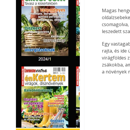
Magas henger
oldalzsebeke
csomagolva, 
leszedett sz
Egy vastagabb
rajta, és ide
virágföldes 
zsákokba, am
a növények m