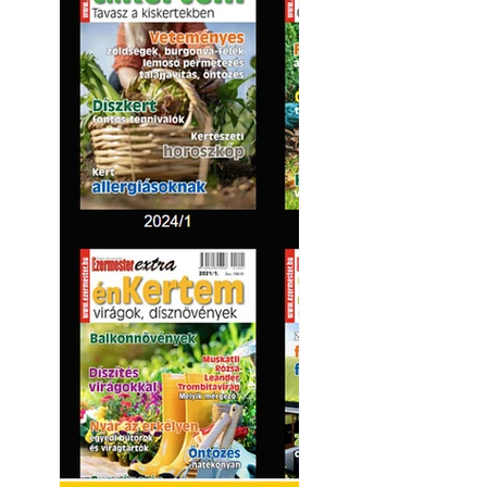
Kültéri hűtés: ho
a teraszt és a ker