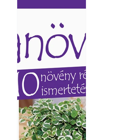
Ezermester lapszámai. A
Ezermester lapszámai
Laptapir kényelmes megoldás,
Laptapir kényelmes 
mert: – t
mert: – t