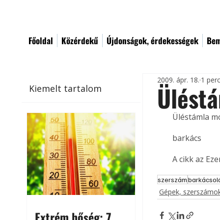
Főoldal
Közérdekű
Újdonságok, érdekességek
Bem
2009. ápr. 18.
1 per
Ülést
Kiemelt tartalom
Üléstámla m
barkács
A cikk az Ez
szerszám
barkácsol
Gépek, szerszámok
Extrém hőség: 7