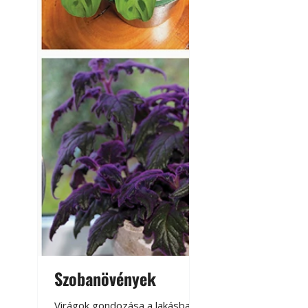
Szobanövények
Virágoskert: k
teraszon, laká
Virágok gondozása a lakásban,