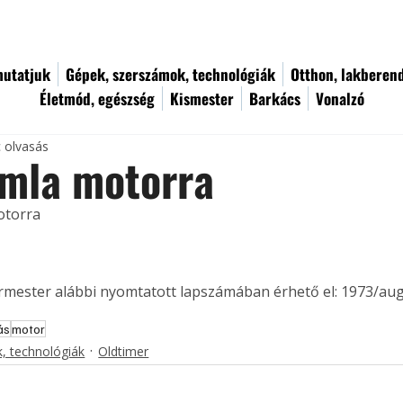
utatjuk
Gépek, szerszámok, technológiák
Otthon, lakberen
Életmód, egészség
Kismester
Barkács
Vonalzó
c olvasás
ámla motorra
otorra
ermester alábbi nyomtatott lapszámában érhető el: 1973/au
ás
motor
, technológiák
Oldtimer