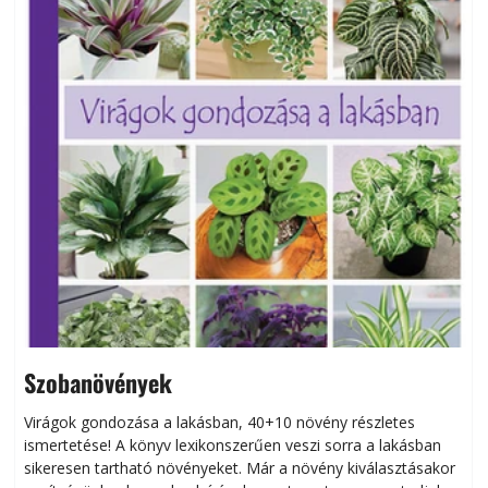
Szobanövények
Virágok gondozása a lakásban, 40+10 növény részletes
ismertetése! A könyv lexikonszerűen veszi sorra a lakásban
s
sikeresen tart­ha­tó növényeket. Már a növény kiválasztásakor
h