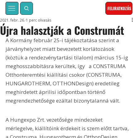
FELIRATKOZÁS
2021. febr. 26.
1 perc olvasás
Újra halasztják a Construmát
A Kormány február 25-i tájékoztatása szerint a 
járványhelyzet miatt bevezetett korlátozások 
(köztük a rendezvénytartási tilalom) március 15-ig 
meghosszabbításra kerültek, így   a CONSTRUMA 
Otthonteremtési kiállítási csokor (CONSTRUMA, 
HUNGAROTHERM, OTTHONDesign) eredetileg 
meghirdetett áprilisi időpontban történő 
megrendezhetősége ezáltal bizonytalanná vált. 
A Hungexpo Zrt. vezetősége mindezeket 
mérlegelve, kiállítóink érdekeit is szem előtt tartva, 
a Construma, Hungarotherm és OtthonDesign 