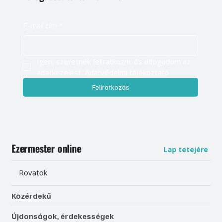
E-mail cím
*
Igen, szeretnék feliratkozni, és elfogadom az 
adatkezelést. 
Adatvédelmi tájékoztató
Feliratkozás
Ezermester online
Lap tetejére
Rovatok
Közérdekű
Újdonságok, érdekességek