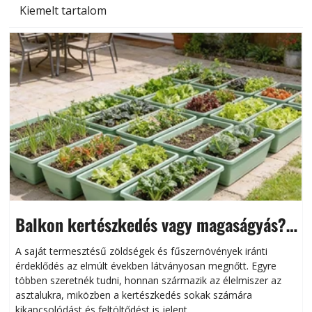
Kiemelt tartalom
Balkon kertészkedés vagy magaságyás?
Helytakarékos kertészkedés
A saját termesztésű zöldségek és fűszernövények iránti
érdeklődés az elmúlt években látványosan megnőtt. Egyre
többen szeretnék tudni, honnan származik az élelmiszer az
l
asztalukra, miközben a kertészkedés sokak számára
kikapcsolódást és feltöltődést is jelent.
é