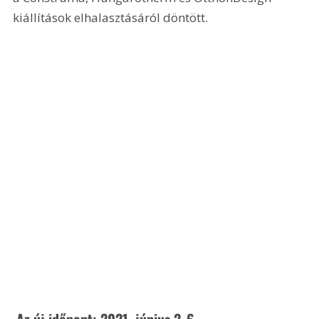
kiállítások elhalasztásáról döntött. 
 Az új időpont: 2021. június 2-6.