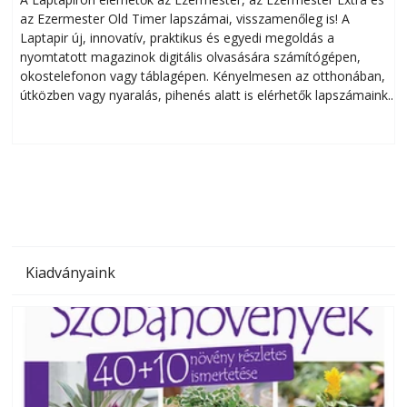
az Ezermester Old Timer lapszámai, visszamenőleg is! A
Laptapir új, innovatív, praktikus és egyedi megoldás a
L
nyomtatott magazinok digitális olvasására számítógépen,
okostelefonon vagy táblagépen. Kényelmesen az otthonában,
útközben vagy nyaralás, pihenés alatt is elérhetők lapszámaink.
ú
Bárhol, bármikor, akár külföldön élve vagy dolgozva is
B
olvashatók az Ezermester lapszámai. A Laptapir kényelmes
megoldás, mert: – t
Kiadványaink