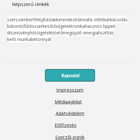
Népszerű címkék
szerszám
kert
felújítás
lakberendezés
kreatív ötlet
barkácsolás
bútor
víz
fűtés
szerkesztőség
elektronika
hasznos tippek
dísznövény
hőszigetelés
tető
megújuló energia
tisztítás
kerti munka
beton
nyár
Kapcsolat
Impresszum
Médiaajánlat
Adatvédelem
Előfizetés
Szerzői jogok