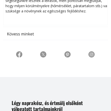
segítségünkre lesznek a leírások, mert pontosan megtudjuk,
k
hogy milyen körülményekre (hőmérséklet, páratartalom stb.) van
szüksége a növénynek az egészséges fejlődéshez.
t
Kövess minket
Légy naprakész, és értesülj elsőként
válogatott tartalmainkról