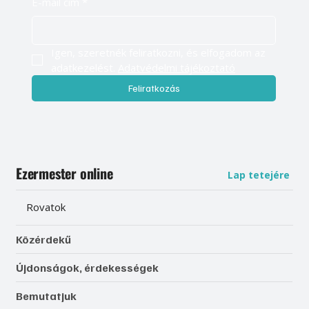
E-mail cím
*
Igen, szeretnék feliratkozni, és elfogadom az 
adatkezelést. 
Adatvédelmi tájékoztató
Feliratkozás
Ezermester online
Lap tetejére
Rovatok
Közérdekű
Újdonságok, érdekességek
Bemutatjuk