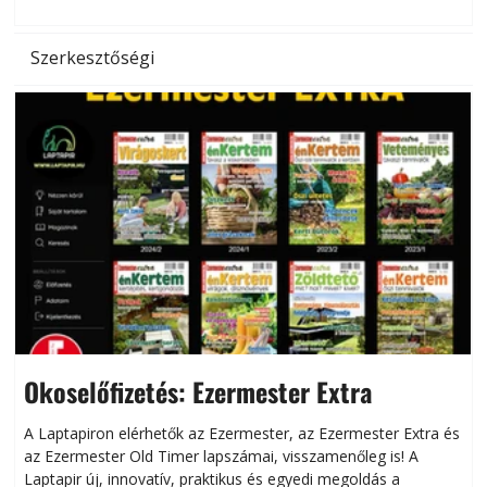
l
Szerkesztőségi
Okoselőfizetés: Ezermester Extra
A Laptapiron elérhetők az Ezermester, az Ezermester Extra és
az Ezermester Old Timer lapszámai, visszamenőleg is! A
Laptapir új, innovatív, praktikus és egyedi megoldás a
L