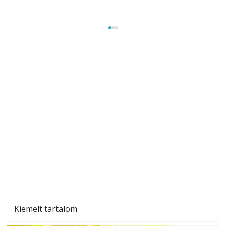
Sci-fibe illő repülő
Kiemelt tartalom