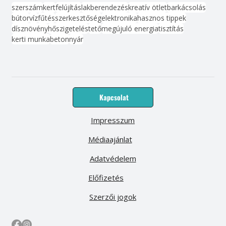
szerszám
kert
felújítás
lakberendezés
kreatív ötlet
barkácsolás
bútor
víz
fűtés
szerkesztőség
elektronika
hasznos tippek
dísznövény
hőszigetelés
tető
megújuló energia
tisztítás
kerti munka
beton
nyár
Kapcsolat
Impresszum
Médiaajánlat
Adatvédelem
Előfizetés
Szerzői jogok