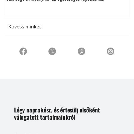
t
Kövess minket
Légy naprakész, és értesülj elsőként
válogatott tartalmainkról