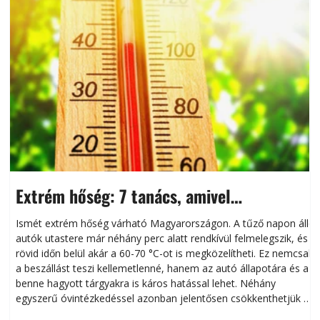
Extrém hőség: 7 tanács, amivel
megóvhatjuk autónkat a nyári károktól
Ismét extrém hőség várható Magyarországon. A tűző napon álló
autók utastere már néhány perc alatt rendkívül felmelegszik, és
rövid időn belül akár a 60-70 °C-ot is megközelítheti. Ez nemcsak
n
a beszállást teszi kellemetlenné, hanem az autó állapotára és a
benne hagyott tárgyakra is káros hatással lehet. Néhány
egyszerű óvintézkedéssel azonban jelentősen csökkenthetjük a
hőség káros hatásait.