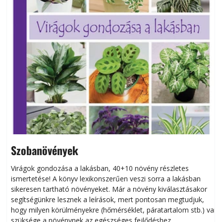
Szobanövények
Virágok gondozása a lakásban, 40+10 növény részletes
ismertetése! A könyv lexikonszerűen veszi sorra a lakásban
s
sikeresen tart­ha­tó növényeket. Már a növény kiválasztásakor
h
segítségünkre lesznek a leírások, mert pontosan megtudjuk,
k
hogy milyen körülményekre (hőmérséklet, páratartalom stb.) van
szüksége a növénynek az egészséges fejlődéshez.