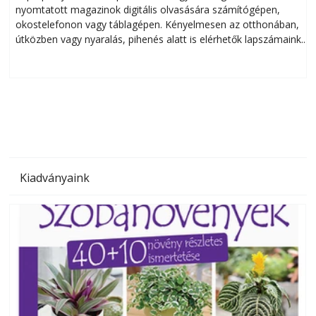
nyomtatott magazinok digitális olvasására számítógépen,
okostelefonon vagy táblagépen. Kényelmesen az otthonában,
útközben vagy nyaralás, pihenés alatt is elérhetők lapszámaink.
ú
Bárhol, bármikor, akár külföldön élve vagy dolgozva is
B
olvashatók az Ezermester lapszámai. A Laptapir kényelmes
megoldás, mert: – t
Kiadványaink