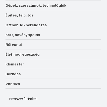
Gépek, szerszámok, technológiák
Építés, felújítás
Otthon, lakberendezés
Kert, növényápolás
Női vonal
Életmód, egészség
Kismester
Barkács
Vonalzó
Népszerű címkék