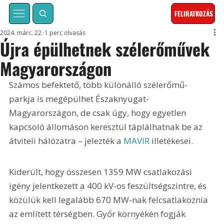
FELIRATKOZÁS
2024. márc. 22.
1 perc olvasás
Újra épülhetnek szélerőművek
Magyarországon
Számos befektető, több különálló szélerőmű-
parkja is megépülhet Északnyugat-
Magyarországon, de csak úgy, hogy egyetlen 
kapcsoló állomáson keresztül táplálhatnak be az 
átviteli hálózatra – jelezték a 
MAVIR
 illetékesei.
Kiderült, hogy összesen 1359 MW csatlakozási 
igény jelentkezett a 400 kV-os feszültségszintre, és 
közülük kell legalább 670 MW-nak felcsatlakoznia 
az említett térségben. Győr környékén fogják 