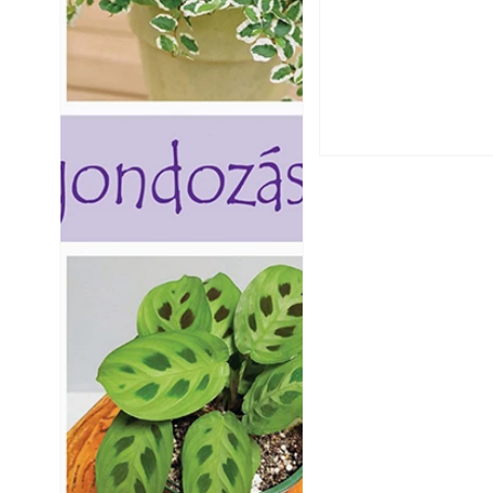
Széndioxid temető
Yamaha koncepci