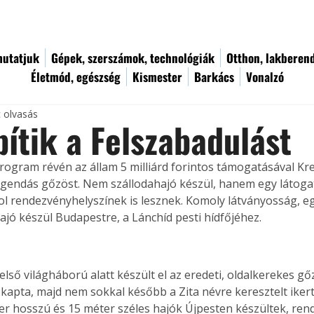
utatjuk
Gépek, szerszámok, technológiák
Otthon, lakberen
Életmód, egészség
Kismester
Barkács
Vonalzó
c olvasás
pítik a Felszabadulást
Program révén az állam 5 milliárd forintos támogatásával Kr
 legendás gőzöst. Nem szállodahajó készül, hanem egy látogat
hol rendezvényhelyszínek is lesznek. Komoly látványosság, 
jó készül Budapestre, a Lánchíd pesti hídfőjéhez.
lső világháború alatt készült el az eredeti, oldalkerekes gőz
kapta, majd nem sokkal később a Zita névre keresztelt ikerte
er hosszú és 15 méter széles hajók Újpesten készültek, rend