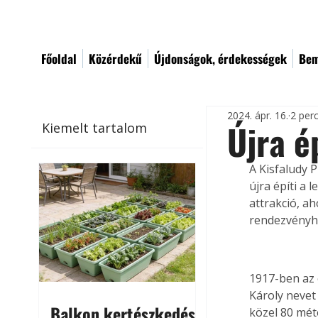
Főoldal
Közérdekű
Újdonságok, érdekességek
Bem
2024. ápr. 16.
2 per
Újra é
Kiemelt tartalom
A Kisfaludy 
újra építi a
attrakció, a
rendezvényha
1917-ben az e
Károly nevet 
Balkon kertészkedés
közel 80 mét