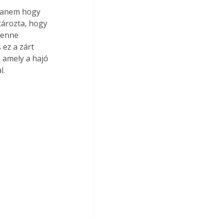
 hanem hogy 
tározta, hogy 
benne 
ez a zárt 
 amely a hajó 
l.