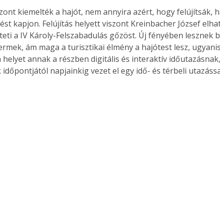
zont kiemelték a hajót, nem annyira azért, hogy felújítsák,
ést kapjon. Felújítás helyett viszont Kreinbacher József elha
teti a IV Károly-Felszabadulás gőzöst. Új fényében lesznek 
rmek, ám maga a turisztikai élmény a hajótest lesz, ugyanis 
 helyet annak a részben digitális és interaktív időutazásnak,
időpontjától napjainkig vezet el egy idő- és térbeli utazássa