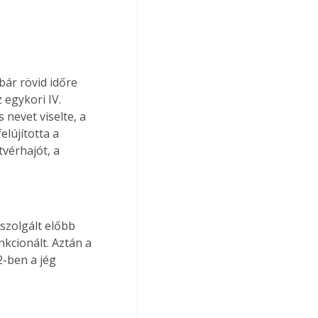
bár rövid időre 
egykori IV. 
 nevet viselte, a 
lújította a 
vérhajót, a 
szolgált előbb 
kcionált. Aztán a 
2-ben a jég 