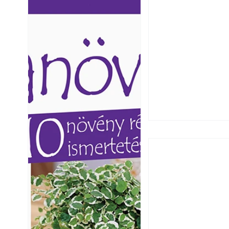
Ezermester lapszámai. A
Ezermester lapszámai
Laptapir kényelmes megoldás,
Laptapir kényelmes 
mert: – t
mert: – t