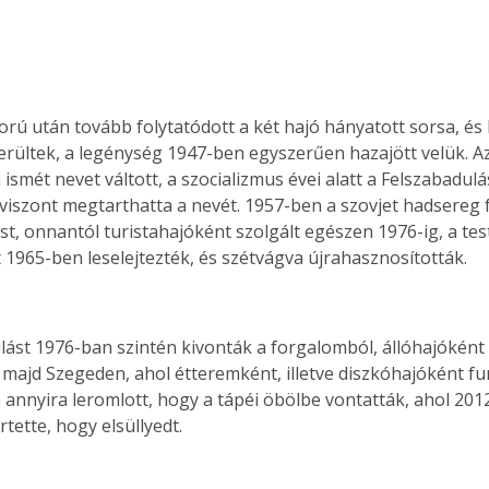
ború után tovább folytatódott a két hajó hányatott sorsa, és 
erültek, a legénység 1947-ben egyszerűen hazajött velük. Az 
 ismét nevet váltott, a szocializmus évei alatt a Felszabadulás
viszont megtarthatta a nevét. 1957-ben a szovjet hadsereg fe
st, onnantól turistahajóként szolgált egészen 1976-ig, a test
t 1965-ben leselejtezték, és szétvágva újrahasznosították.
lást 1976-ban szintén kivonták a forgalomból, állóhajóként 
majd Szegeden, ahol étteremként, illetve diszkóhajóként fun
a annyira leromlott, hogy a tápéi öbölbe vontatták, ahol 201
rtette, hogy elsüllyedt.