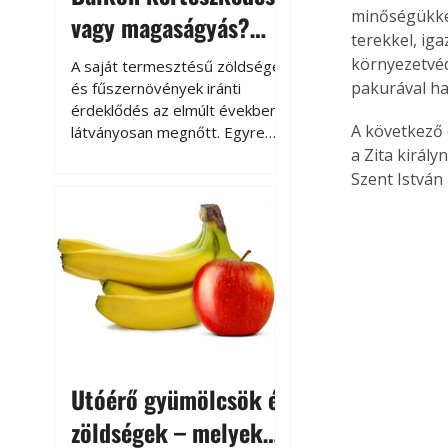
minőségükkel
vagy magaságyás?
terekkel, ig
Helytakarékos
környezetvéd
A saját termesztésű zöldségek
kertészkedés
pakurával haj
és fűszernövények iránti
érdeklődés az elmúlt években
A következő 
látványosan megnőtt. Egyre
többen szeretnék tudni, honnan
a Zita király
származik az élelmiszer az
Szent István 
asztalukra, miközben a
kertészkedés sokak számára
kikapcsolódást és feltöltődést
is jelent.
Utóérő gyümölcsök és
zöldségek – melyek