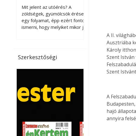
érnek tovább leszedés
Mit jelent az utóérés? A
után?
zöldségek, gyümölcsök érése
egy folyamat, épp ezért fontos
ismerni, hogy melyiket mikor jó
leszedni. Meg kell különböztetni
A II. világhá
a gazdasági és a biológiai
Ausztriába k
érettséget. Például a
Károly itthon
paradicsomot sokszor
Szerkesztőségi
Szent István 
gazdasági érettségben, azaz
Felszabadulá
félig éretten szedik le, ezután
Szent István
utaztatják hosszan, és még
pulton tartható kell legyen.
Utóérik eközben, de nem lesz
olyan ízű, mint amit a saját
A Felszabadu
kertünkben, biológiai
Budapesten, 
érettségben szedünk le. Teljes
hajó állapot
érettségben szedve nem
annyira felsé
tárolható h