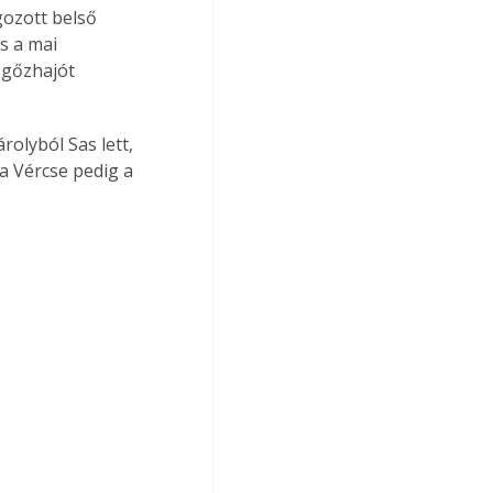
ozott belső 
s a mai 
 gőzhajót 
olyból Sas lett, 
 a Vércse pedig a 