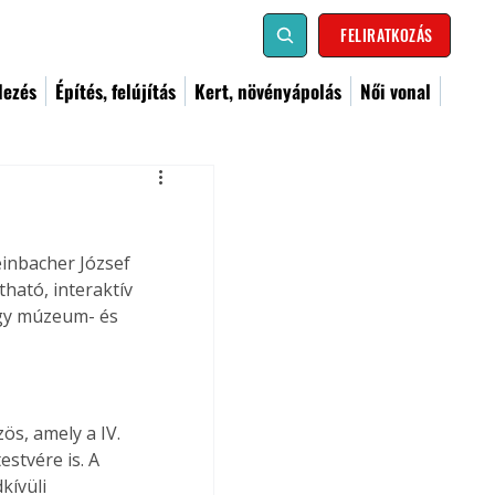
FELIRATKOZÁS
dezés
Építés, felújítás
Kert, növényápolás
Női vonal
einbacher József 
ható, interaktív 
egy múzeum- és 
ös, amely a IV. 
stvére is. A 
kívüli 