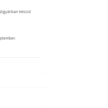
ajógyárban készül 
eptember.