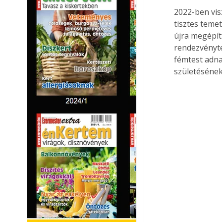
2022-ben vis
tisztes temet
újra megépít
rendezvényte
fémtest adna
születésének 