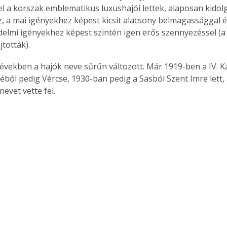
 a korszak emblematikus luxushajói lettek, alaposan kidolg
az, a mai igényekhez képest kicsit alacsony belmagassággal é
elmi igényekhez képest szintén igen erős szennyezéssel (a
tották).
években a hajók neve sűrűn változott. Már 1919-ben a IV. Kár
néból pedig Vércse, 1930-ban pedig a Sasból Szent Imre lett,
nevet vette fel.