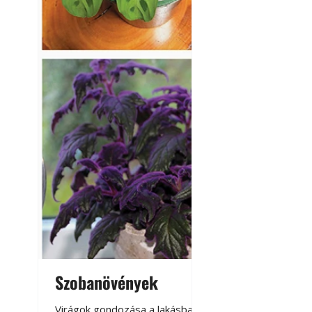
Szobanövények
Virágoskert: k
teraszon, laká
Virágok gondozása a lakásban,