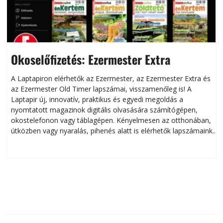
Okoselőfizetés: Ezermester Extra
A Laptapiron elérhetők az Ezermester, az Ezermester Extra és
az Ezermester Old Timer lapszámai, visszamenőleg is! A
Laptapir új, innovatív, praktikus és egyedi megoldás a
L
nyomtatott magazinok digitális olvasására számítógépen,
okostelefonon vagy táblagépen. Kényelmesen az otthonában,
útközben vagy nyaralás, pihenés alatt is elérhetők lapszámaink.
ú
Bárhol, bármikor, akár külföldön élve vagy dolgozva is
B
olvashatók az Ezermester lapszámai. A Laptapir kényelmes
megoldás, mert: – t