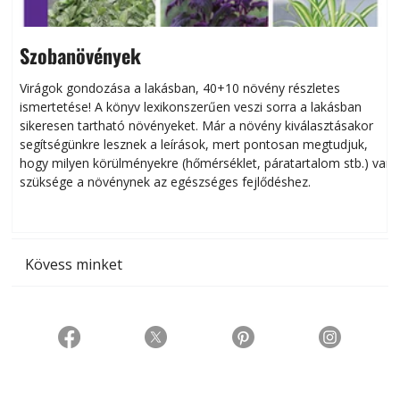
Szobanövények
Virágok gondozása a lakásban, 40+10 növény részletes
ismertetése! A könyv lexikonszerűen veszi sorra a lakásban
s
sikeresen tart­ha­tó növényeket. Már a növény kiválasztásakor
h
segítségünkre lesznek a leírások, mert pontosan megtudjuk,
k
hogy milyen körülményekre (hőmérséklet, páratartalom stb.) van
szüksége a növénynek az egészséges fejlődéshez.
t
Kövess minket