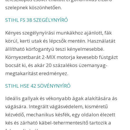
szelepnek köszönhetően.
STIHL FS 38 SZEGÉLYNYÍRÓ
Kényes szegélynyírási munkákhoz ajánlott, fák 
körül, kerti utak és lépcsők mentén. Használatát 
állítható körfogantyú teszi kényelmesebbé. 
Környezetbarát 2-MIX motorja kevesebb füstgázt 
bocsát ki, és akár 20 százalékos üzemanyag-
megtakarítást eredményez.
STIHL HSE 42 SÖVÉNYNYÍRÓ
Ideális gallyak és vékonyabb ágak alakítására ás 
vágására. Integrált vágásvédelem, kisméretű 
kézvédő, mechanikus késfék, egy oldalon élezett 
kés és zárható kábel-tehermentesítő tartozik a 