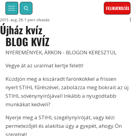
FELIRATKOZÁS
2015. aug. 28.
1 perc olvasás
Újház kvíz
BLOG KVÍZ
NYEREMÉNYEK, ÁRKON - BLOGON KERESZTÜL
Vegye át az uralmat kertje felett! 
Küzdjön meg a kiszáradt farönkökkel a frissen 
nyert STIHL fűrészével, zabolázza meg bokrait az új 
STIHL sövénynyírójával! Inkább a nyugodtabb 
munkákat kedveli?
Nyerje meg a STIHL szegélynyíróját, vagy kézi 
permetezőjét és alakítsa úgy a gyepét, ahogy Ön 
szeretné!