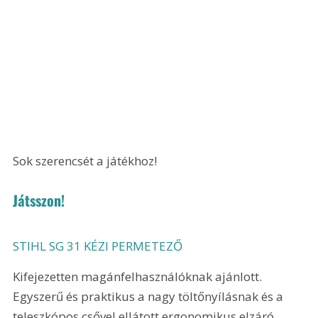
Sok szerencsét a játékhoz!
Játsszon!
STIHL SG 31 KÉZI PERMETEZŐ
Kifejezetten magánfelhasználóknak ajánlott. 
Egyszerű és praktikus a nagy töltőnyílásnak és a 
teleszkópos csővel ellátott ergonomikus elzáró 