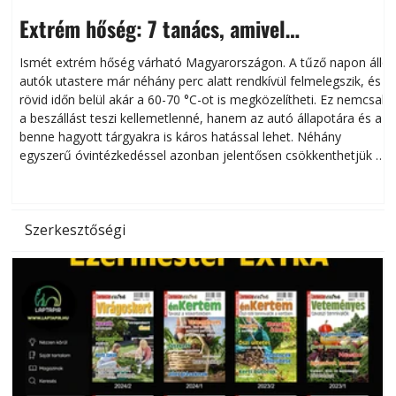
Extrém hőség: 7 tanács, amivel
megóvhatjuk autónkat a nyári károktól
Ismét extrém hőség várható Magyarországon. A tűző napon álló
autók utastere már néhány perc alatt rendkívül felmelegszik, és
rövid időn belül akár a 60-70 °C-ot is megközelítheti. Ez nemcsak
n
a beszállást teszi kellemetlenné, hanem az autó állapotára és a
benne hagyott tárgyakra is káros hatással lehet. Néhány
egyszerű óvintézkedéssel azonban jelentősen csökkenthetjük a
hőség káros hatásait.
l
Szerkesztőségi