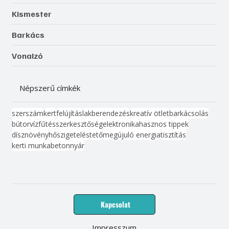
Kismester
Barkács
Vonalzó
Népszerű címkék
szerszám
kert
felújítás
lakberendezés
kreatív ötlet
barkácsolás
bútor
víz
fűtés
szerkesztőség
elektronika
hasznos tippek
dísznövény
hőszigetelés
tető
megújuló energia
tisztítás
kerti munka
beton
nyár
Kapcsolat
Impresszum