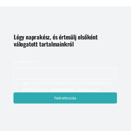
Légy naprakész, és értesülj elsőként
válogatott tartalmainkról
E-mail cím
*
Igen, szeretnék feliratkozni, és elfogadom az 
adatkezelést. 
Adatvédelmi tájékoztató
Feliratkozás