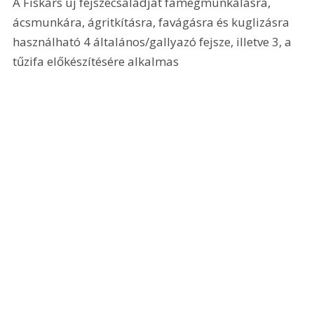
A Fiskars új fejszecsaládját famegmunkálásra, 
ácsmunkára, ágritkításra, favágásra és kuglizásra 
használható 4 általános/gallyazó fejsze, illetve 3, a 
tűzifa előkészítésére alkalmas 