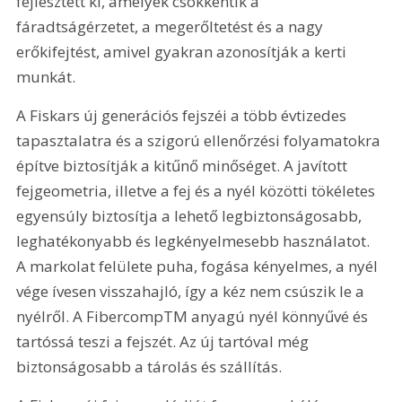
fejlesztett ki, amelyek csökkentik a 
fáradtságérzetet, a megerőltetést és a nagy 
erőkifejtést, amivel gyakran azonosítják a kerti 
munkát.
A Fiskars új generációs fejszéi a több évtizedes 
tapasztalatra és a szigorú ellenőrzési folyamatokra 
építve biztosítják a kitűnő minőséget. A javított 
fejgeometria, illetve a fej és a nyél közötti tökéletes 
egyensúly biztosítja a lehető legbiztonságosabb, 
leghatékonyabb és legkényelmesebb használatot. 
A markolat felülete puha, fogása kényelmes, a nyél 
vége ívesen visszahajló, így a kéz nem csúszik le a 
nyélről. A FibercompTM anyagú nyél könnyűvé és 
tartóssá teszi a fejszét. Az új tartóval még 
biztonságosabb a tárolás és szállítás.