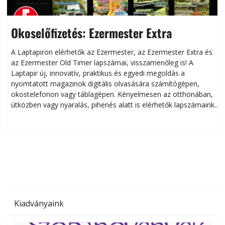
Okoselőfizetés: Ezermester Extra
A Laptapiron elérhetők az Ezermester, az Ezermester Extra és
az Ezermester Old Timer lapszámai, visszamenőleg is! A
Laptapir új, innovatív, praktikus és egyedi megoldás a
L
nyomtatott magazinok digitális olvasására számítógépen,
okostelefonon vagy táblagépen. Kényelmesen az otthonában,
útközben vagy nyaralás, pihenés alatt is elérhetők lapszámaink.
ú
Bárhol, bármikor, akár külföldön élve vagy dolgozva is
B
olvashatók az Ezermester lapszámai. A Laptapir kényelmes
megoldás, mert: – t
Kiadványaink