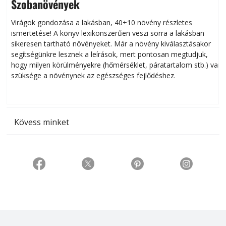
Szobanövények
Virágok gondozása a lakásban, 40+10 növény részletes
ismertetése! A könyv lexikonszerűen veszi sorra a lakásban
s
sikeresen tart­ha­tó növényeket. Már a növény kiválasztásakor
h
segítségünkre lesznek a leírások, mert pontosan megtudjuk,
k
hogy milyen körülményekre (hőmérséklet, páratartalom stb.) van
szüksége a növénynek az egészséges fejlődéshez.
t
Kövess minket