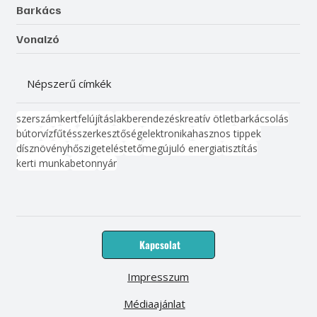
Barkács
Vonalzó
Népszerű címkék
szerszám
kert
felújítás
lakberendezés
kreatív ötlet
barkácsolás
bútor
víz
fűtés
szerkesztőség
elektronika
hasznos tippek
dísznövény
hőszigetelés
tető
megújuló energia
tisztítás
kerti munka
beton
nyár
Kapcsolat
Impresszum
Médiaajánlat