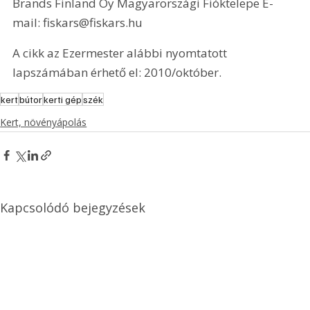
Brands Finland Oy Magyarországi Fióktelepe E-
mail: fiskars@fiskars.hu 
A cikk az Ezermester alábbi nyomtatott 
lapszámában érhető el: 2010/október.
kert
bútor
kerti gép
szék
Kert, növényápolás
Kapcsolódó bejegyzések