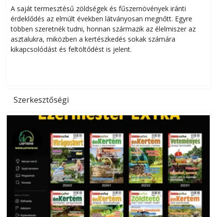
Helytakarékos kertészkedés
A saját termesztésű zöldségek és fűszernövények iránti
érdeklődés az elmúlt években látványosan megnőtt. Egyre
többen szeretnék tudni, honnan származik az élelmiszer az
l
asztalukra, miközben a kertészkedés sokak számára
kikapcsolódást és feltöltődést is jelent.
é
d
Szerkesztőségi