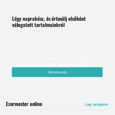
Légy naprakész, és értesülj elsőként
válogatott tartalmainkról
E-mail cím
*
Igen, szeretnék feliratkozni, és elfogadom az 
adatkezelést. 
Adatvédelmi tájékoztató
Feliratkozás
Ezermester online
Lap tetejére