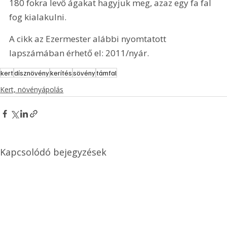
180 fokra levő ágakat hagyjuk meg, azaz egy fa fal 
fog kialakulni.
A cikk az Ezermester alábbi nyomtatott 
lapszámában érhető el: 2011/nyár.
kert
dísznövény
kerítés
sövény
támfal
Kert, növényápolás
Kapcsolódó bejegyzések