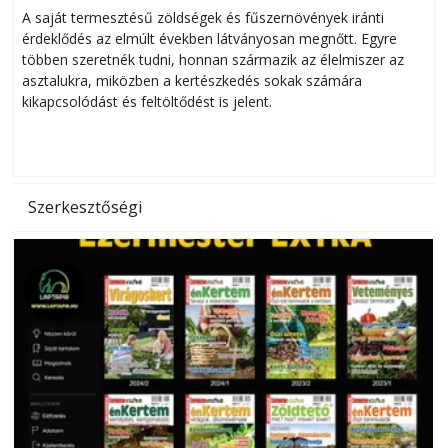
Helytakarékos kertészkedés
A saját termesztésű zöldségek és fűszernövények iránti
érdeklődés az elmúlt években látványosan megnőtt. Egyre
többen szeretnék tudni, honnan származik az élelmiszer az
l
asztalukra, miközben a kertészkedés sokak számára
kikapcsolódást és feltöltődést is jelent.
é
d
Szerkesztőségi