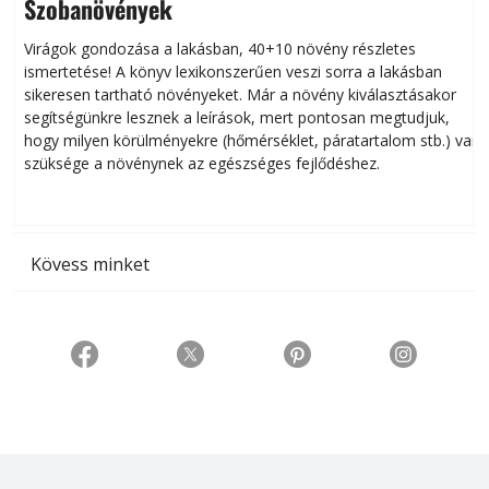
Szobanövények
Virágok gondozása a lakásban, 40+10 növény részletes
ismertetése! A könyv lexikonszerűen veszi sorra a lakásban
s
sikeresen tart­ha­tó növényeket. Már a növény kiválasztásakor
h
segítségünkre lesznek a leírások, mert pontosan megtudjuk,
k
hogy milyen körülményekre (hőmérséklet, páratartalom stb.) van
szüksége a növénynek az egészséges fejlődéshez.
t
Kövess minket