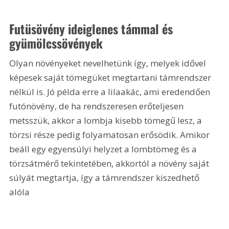
Futüsövény ideiglenes támmal és 
gyümölcssövények
Olyan növényeket nevelhetünk így, melyek idővel 
képesek saját tömegüket megtartani támrendszer 
nélkül is. Jó példa erre a lilaakác, ami eredendően 
futónövény, de ha rendszeresen erőteljesen 
metsszük, akkor a lombja kisebb tömegű lesz, a 
törzsi része pedig folyamatosan erősödik. Amikor 
beáll egy egyensúlyi helyzet a lombtömeg és a 
törzsátmérő tekintetében, akkortól a növény saját 
súlyát megtartja, így a támrendszer kiszedhető 
alóla