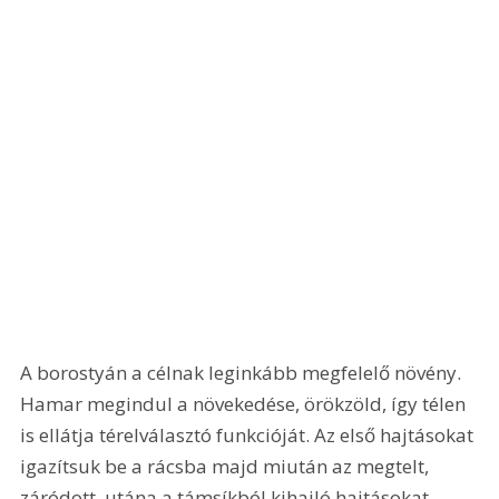
A borostyán a célnak leginkább megfelelő növény. 
Hamar megindul a növekedése, örökzöld, így télen 
is ellátja térelválasztó funkcióját. Az első hajtásokat 
igazítsuk be a rácsba majd miután az megtelt, 
záródott, utána a támsíkból kihajló hajtásokat 