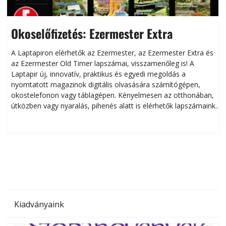
Okoselőfizetés: Ezermester Extra
A Laptapiron elérhetők az Ezermester, az Ezermester Extra és
az Ezermester Old Timer lapszámai, visszamenőleg is! A
Laptapir új, innovatív, praktikus és egyedi megoldás a
L
nyomtatott magazinok digitális olvasására számítógépen,
okostelefonon vagy táblagépen. Kényelmesen az otthonában,
útközben vagy nyaralás, pihenés alatt is elérhetők lapszámaink.
ú
Bárhol, bármikor, akár külföldön élve vagy dolgozva is
B
olvashatók az Ezermester lapszámai. A Laptapir kényelmes
megoldás, mert: – t
Kiadványaink