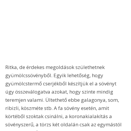
Ritka, de érdekes megoldások születhetnek 
gyümölcssövényből. Egyik lehetőség, hogy 
gyümölcstermő cserjékből készítjük el a sövényt 
úgy összeválogatva azokat, hogy szinte mindig 
teremjen valami. Ültethető ebbe galagonya, som, 
ribizli, köszméte stb. A fa sövény esetén, amit 
körtéből szoktak csinálni, a koronakialakítás a 
sövényszerű, a törzs két oldalán csak az egymástól 