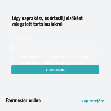
Légy naprakész, és értesülj elsőként
válogatott tartalmainkról
E-mail cím
*
Igen, szeretnék feliratkozni, és elfogadom az 
adatkezelést. 
Adatvédelmi tájékoztató
Feliratkozás
Ezermester online
Lap tetejére