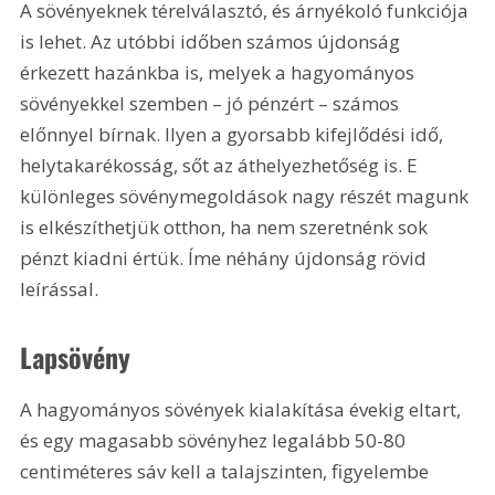
A sövényeknek térelválasztó, és árnyékoló funkciója 
is lehet. Az utóbbi időben számos újdonság 
érkezett hazánkba is, melyek a hagyományos 
sövényekkel szemben – jó pénzért – számos 
előnnyel bírnak. Ilyen a gyorsabb kifejlődési idő, 
helytakarékosság, sőt az áthelyezhetőség is. E 
különleges sövénymegoldások nagy részét magunk 
is elkészíthetjük otthon, ha nem szeretnénk sok 
pénzt kiadni értük. Íme néhány újdonság rövid 
leírással.
Lapsövény
A hagyományos sövények kialakítása évekig eltart, 
és egy magasabb sövényhez legalább 50-80 
centiméteres sáv kell a talajszinten, figyelembe 