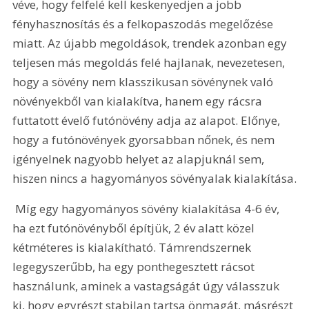
véve, hogy felfelé kell keskenyedjen a jobb 
fényhasznosítás és a felkopaszodás megelőzése 
miatt. Az újabb megoldások, trendek azonban egy 
teljesen más megoldás felé hajlanak, nevezetesen, 
hogy a sövény nem klasszikusan sövénynek való 
növényekből van kialakítva, hanem egy rácsra 
futtatott évelő futónövény adja az alapot. Előnye, 
hogy a futónövények gyorsabban nőnek, és nem 
igényelnek nagyobb helyet az alapjuknál sem, 
hiszen nincs a hagyományos sövényalak kialakítása.
 Míg egy hagyományos sövény kialakítása 4-6 év, 
ha ezt futónövényből építjük, 2 év alatt közel 
kétméteres is kialakítható. Támrendszernek 
legegyszerűbb, ha egy ponthegesztett rácsot 
használunk, aminek a vastagságát úgy válasszuk 
ki, hogy egyrészt stabilan tartsa önmagát, másrészt 