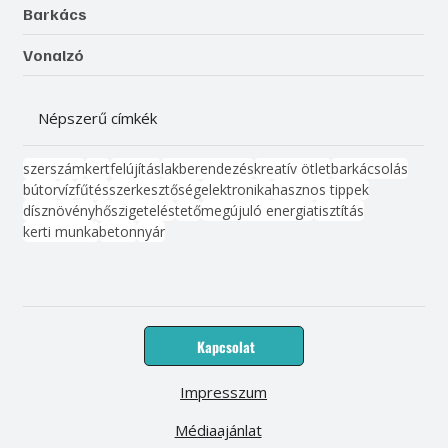
Barkács
Vonalzó
Népszerű címkék
szerszám
kert
felújítás
lakberendezés
kreatív ötlet
barkácsolás
bútor
víz
fűtés
szerkesztőség
elektronika
hasznos tippek
dísznövény
hőszigetelés
tető
megújuló energia
tisztítás
kerti munka
beton
nyár
Kapcsolat
Impresszum
Médiaajánlat