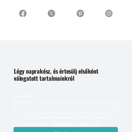
Légy naprakész, és értesülj elsőként
válogatott tartalmainkról
E-mail cím
*
Igen, szeretnék feliratkozni, és elfogadom az 
adatkezelést. 
Adatvédelmi tájékoztató