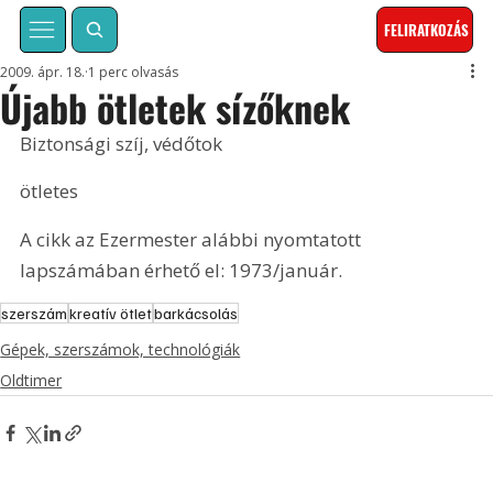
FELIRATKOZÁS
2009. ápr. 18.
1 perc olvasás
Újabb ötletek sízőknek
Biztonsági szíj, védőtok
ötletes
A cikk az Ezermester alábbi nyomtatott 
lapszámában érhető el: 1973/január.
szerszám
kreatív ötlet
barkácsolás
Gépek, szerszámok, technológiák
Oldtimer