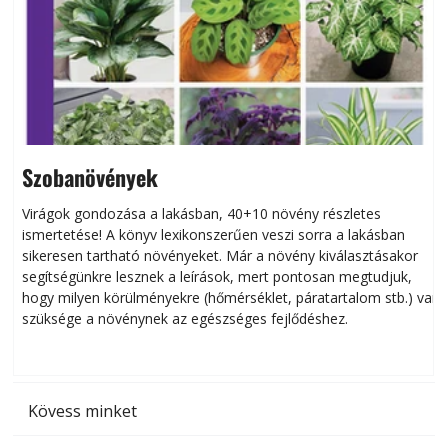
Szobanövények
Virágok gondozása a lakásban, 40+10 növény részletes
ismertetése! A könyv lexikonszerűen veszi sorra a lakásban
s
sikeresen tart­ha­tó növényeket. Már a növény kiválasztásakor
h
segítségünkre lesznek a leírások, mert pontosan megtudjuk,
k
hogy milyen körülményekre (hőmérséklet, páratartalom stb.) van
szüksége a növénynek az egészséges fejlődéshez.
t
Kövess minket