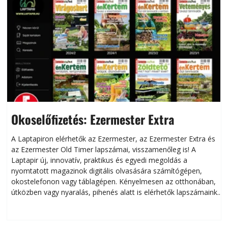
Okoselőfizetés: Ezermester Extra
A Laptapiron elérhetők az Ezermester, az Ezermester Extra és
az Ezermester Old Timer lapszámai, visszamenőleg is! A
Laptapir új, innovatív, praktikus és egyedi megoldás a
L
nyomtatott magazinok digitális olvasására számítógépen,
okostelefonon vagy táblagépen. Kényelmesen az otthonában,
útközben vagy nyaralás, pihenés alatt is elérhetők lapszámaink.
ú
Bárhol, bármikor, akár külföldön élve vagy dolgozva is
B
olvashatók az Ezermester lapszámai. A Laptapir kényelmes
megoldás, mert: – t