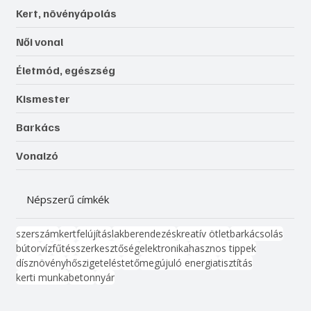
Kert, növényápolás
Női vonal
Életmód, egészség
Kismester
Barkács
Vonalzó
Népszerű címkék
szerszám
kert
felújítás
lakberendezés
kreatív ötlet
barkácsolás
bútor
víz
fűtés
szerkesztőség
elektronika
hasznos tippek
dísznövény
hőszigetelés
tető
megújuló energia
tisztítás
kerti munka
beton
nyár