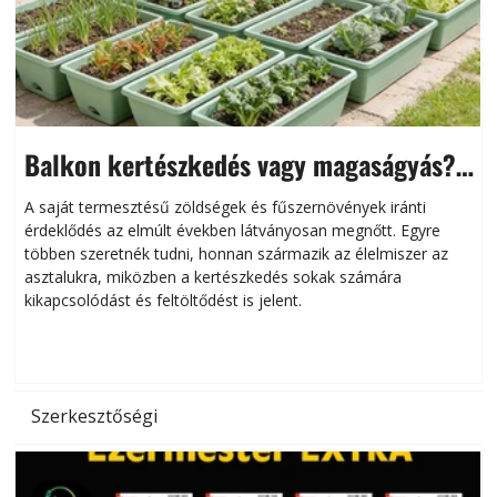
Balkon kertészkedés vagy magaságyás?
Helytakarékos kertészkedés
A saját termesztésű zöldségek és fűszernövények iránti
érdeklődés az elmúlt években látványosan megnőtt. Egyre
többen szeretnék tudni, honnan származik az élelmiszer az
l
asztalukra, miközben a kertészkedés sokak számára
kikapcsolódást és feltöltődést is jelent.
é
d
Szerkesztőségi