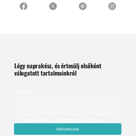
Légy naprakész, és értesülj elsőként
válogatott tartalmainkról
E-mail cím
*
Igen, szeretnék feliratkozni, és elfogadom az 
adatkezelést. 
Adatvédelmi tájékoztató
Feliratkozás