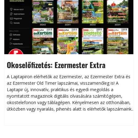
Okoselőfizetés: Ezermester Extra
A Laptapiron elérhetők az Ezermester, az Ezermester Extra és
az Ezermester Old Timer lapszámai, visszamenőleg is! A
Laptapir új, innovatív, praktikus és egyedi megoldás a
L
nyomtatott magazinok digitális olvasására számítógépen,
okostelefonon vagy táblagépen. Kényelmesen az otthonában,
útközben vagy nyaralás, pihenés alatt is elérhetők lapszámaink.
ú
Bárhol, bármikor, akár külföldön élve vagy dolgozva is
B
olvashatók az Ezermester lapszámai. A Laptapir kényelmes
megoldás, mert: – t