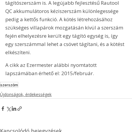
tágítószerszám is. A legújabb fejlesztésű Rautool 
QC akkumulátoros kéziszerszám különlegessége 
pedig a kettős funkció. A kötés létrehozásához 
szükséges villapárok mozgatásán kívül a szerszám 
fején elhelyezésre került egy tágító egység is, így 
egy szerszámmal lehet a csövet tágítani, és a kötést 
elkészíteni.
A cikk az Ezermester alábbi nyomtatott 
lapszámában érhető el: 2015/február.
szerszám
Újdonságok, érdekességek
Kapcsolódó bejegyzések