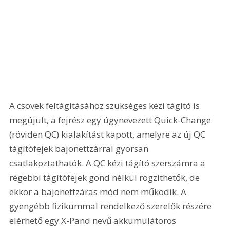
A csövek feltágításához szükséges kézi tágító is 
megújult, a fejrész egy úgynevezett Quick-Change 
(röviden QC) kialakítást kapott, amelyre az új QC 
tágítófejek bajonettzárral gyorsan 
csatlakoztathatók. A QC kézi tágító szerszámra a 
régebbi tágítófejek gond nélkül rögzíthetők, de 
ekkor a bajonettzáras mód nem működik. A 
gyengébb fizikummal rendelkező szerelők részére 
elérhető egy X-Pand nevű akkumulátoros 