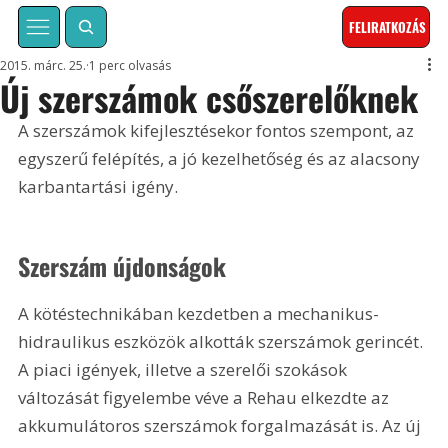
FELIRATKOZÁS
2015. márc. 25.
1 perc olvasás
Új szerszámok csőszerelőknek
A szerszámok kifejlesztésekor fontos szempont, az 
egyszerű felépítés, a jó kezelhetőség és az alacsony 
karbantartási igény.
Szerszám újdonságok
A kötéstechnikában kezdetben a mechanikus-
hidraulikus eszközök alkották szerszámok gerincét. 
A piaci igények, illetve a szerelői szokások 
változását figyelembe véve a Rehau elkezdte az 
akkumulátoros szerszámok forgalmazását is. Az új 