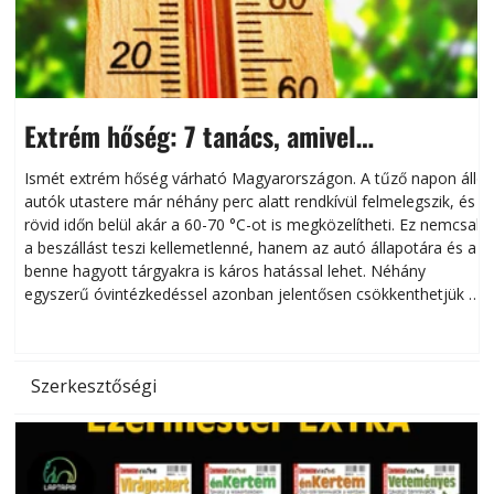
Extrém hőség: 7 tanács, amivel
megóvhatjuk autónkat a nyári károktól
Ismét extrém hőség várható Magyarországon. A tűző napon álló
autók utastere már néhány perc alatt rendkívül felmelegszik, és
rövid időn belül akár a 60-70 °C-ot is megközelítheti. Ez nemcsak
n
a beszállást teszi kellemetlenné, hanem az autó állapotára és a
benne hagyott tárgyakra is káros hatással lehet. Néhány
egyszerű óvintézkedéssel azonban jelentősen csökkenthetjük a
hőség káros hatásait.
l
Szerkesztőségi