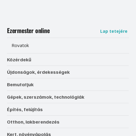
Ezermester online
Lap tetejére
Rovatok
Közérdekű
Újdonságok, érdekességek
Bemutatjuk
Gépek, szerszámok, technológiák
Építés, felújítás
Otthon, lakberendezés
Kert, növényápolás