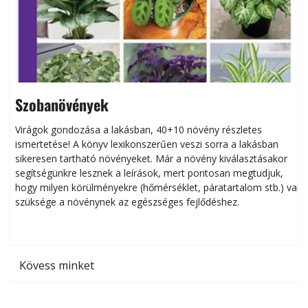
Szobanövények
Virágok gondozása a lakásban, 40+10 növény részletes
ismertetése! A könyv lexikonszerűen veszi sorra a lakásban
s
sikeresen tart­ha­tó növényeket. Már a növény kiválasztásakor
h
segítségünkre lesznek a leírások, mert pontosan megtudjuk,
k
hogy milyen körülményekre (hőmérséklet, páratartalom stb.) van
szüksége a növénynek az egészséges fejlődéshez.
t
Kövess minket