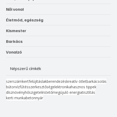
Női vonal
Életmód, egészség
Kismester
Barkács
Vonalzó
Népszerű címkék
szerszám
kert
felújítás
lakberendezés
kreatív ötlet
barkácsolás
bútor
víz
fűtés
szerkesztőség
elektronika
hasznos tippek
dísznövény
hőszigetelés
tető
megújuló energia
tisztítás
kerti munka
beton
nyár