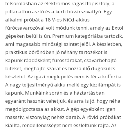
felsorolásban az elektromos ragasztópisztoly, a 
pillanatforrasztó és a kerti búvárszivattyú. Egy 
alkalmi próbát a 18 V-os NiCd-akkus 
fúrócsavarozóval volt módunk tenni, amely az Extol 
gépeken belül is ún. Premium kategóriába tartozik, 
ami magasabb minőségi szintet jelöl. A készletben, 
praktikus bőröndben jó néhány tartozékot is 
kapunk ráadásként; fúrószárakat, csavarbehajtó 
biteket, meghajtó szárat és hozzá illő dugókulcs 
készletet. Az igazi meglepetés nem is fér a kofferba. 
A nagy teljesítményű akku mellé egy kézilámpát is 
kapunk. Munkáink során és a háztartásban 
egyaránt hasznát vehetjük, és arra is jó, hogy néha 
megdolgoztassa az akkut. A gép egyébként igen 
masszív, viszonylag nehéz darab. A rövid próbákat 
kiállta, rendellenességet nem észleltünk rajta. Az 