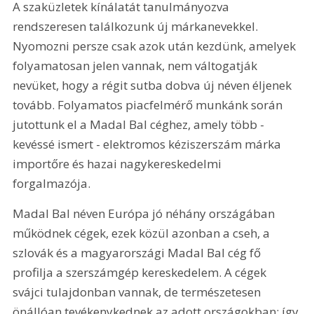
A szaküzletek kínálatát tanulmányozva 
rendszeresen találkozunk új márkanevekkel. 
Nyomozni persze csak azok után kezdünk, amelyek 
folyamatosan jelen vannak, nem váltogatják 
nevüket, hogy a régit sutba dobva új néven éljenek 
tovább. Folyamatos piacfelmérő munkánk során 
jutottunk el a Madal Bal céghez, amely több - 
kevéssé ismert - elektromos kéziszerszám márka 
importőre és hazai nagykereskedelmi 
forgalmazója.
Madal Bal néven Európa jó néhány országában 
működnek cégek, ezek közül azonban a cseh, a 
szlovák és a magyarországi Madal Bal cég fő 
profilja a szerszámgép kereskedelem. A cégek 
svájci tulajdonban vannak, de természetesen 
önállóan tevékenykednek az adott országokban; így 