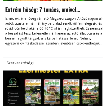
Extrém hőség: 7 tanács, amivel
megóvhatjuk autónkat a nyári károktól
Ismét extrém hőség várható Magyarországon. A tűző napon álló
autók utastere már néhány perc alatt rendkívül felmelegszik, és
rövid időn belül akár a 60-70 °C-ot is megközelítheti. Ez nemcsak
n
a beszállást teszi kellemetlenné, hanem az autó állapotára és a
benne hagyott tárgyakra is káros hatással lehet. Néhány
egyszerű óvintézkedéssel azonban jelentősen csökkenthetjük a
hőség káros hatásait.
l
Szerkesztőségi