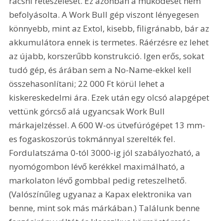
racsni reteszelését. Ez azonban a működését nem 
befolyásolta. A Work Bull gép viszont lényegesen 
könnyebb, mint az Extol, kisebb, filigránabb, bár az 
akkumulátora ennek is termetes. Ráérzésre ez lehet 
az újabb, korszerűbb konstrukció. Igen erős, sokat 
tudó gép, és árában sem a No-Name-ekkel kell 
összehasonlítani; 22 000 Ft körül lehet a 
kiskereskedelmi ára. Ezek után egy olcsó alapgépet 
vettünk górcső alá ugyancsak Work Bull 
márkajelzéssel. A 600 W-os ütvefúrógépet 13 mm-
es fogaskoszorús tokmánnyal szerelték fel. 
Fordulatszáma 0-tól 3000-ig jól szabályozható, a 
nyomógombon lévő kerékkel maximálható, a 
markolaton lévő gombbal pedig reteszelhető. 
(Valószínűleg ugyanaz a Kapax elektronika van 
benne, mint sok más márkában.) Találunk benne 