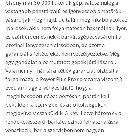
bizony már 30 000 Ft körüli gép, valószínűleg a 
vastagabb pénztárcájú és igényesebb amatőrök 
vásárolják meg majd, de talán még inkább azok az 
iparosok, akik nem folyamatosan használnak ilyet, 
és ezért érdemes nekik barkácsgépet vásárolni a 
profinál lényegesen olcsóbban, de azért a 
garanciális feltételeket nem veszélyeztetve. Még 
egy gondolat a bemutatott gépek jótállásáról. 
Valamennyi márkára két év garanciát biztosít a 
forgalmazó, a Power Plus Pro sorozatra viszont 3 
évet, ami úgy érvényesíthető, hogy a 
meghibásodott gépet portósan, postán kell 
beküldeni a szervizbe, és az ő költségükön 
megjavítva visszaküldik. A két, illetve három év a 
rendeltetésszerű, barkács szintű felhasználásra 
vonatkozik, bár a szervizben nem nagyon 