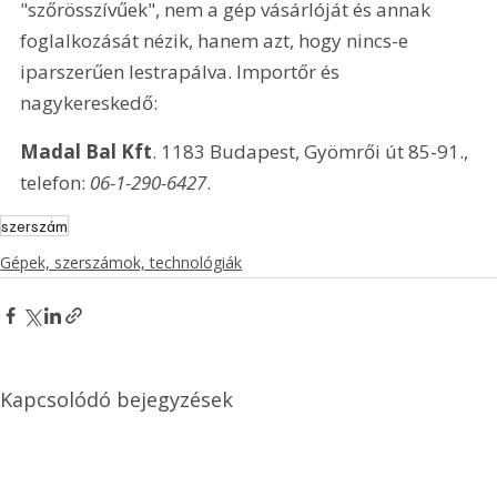
"szőrösszívűek", nem a gép vásárlóját és annak 
foglalkozását nézik, hanem azt, hogy nincs-e 
iparszerűen lestrapálva. Importőr és 
nagykereskedő:
Madal Bal Kft
. 1183 Budapest, Gyömrői út 85-91., 
telefon: 
06-1-290-6427
. 
szerszám
Gépek, szerszámok, technológiák
Kapcsolódó bejegyzések