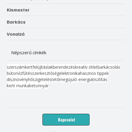
Kismester
Barkács
Vonalzó
Népszerű címkék
szerszám
kert
felújítás
lakberendezés
kreatív ötlet
barkácsolás
bútor
víz
fűtés
szerkesztőség
elektronika
hasznos tippek
dísznövény
hőszigetelés
tető
megújuló energia
tisztítás
kerti munka
beton
nyár
Kapcsolat