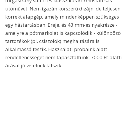
forgásirány váltót és klasszikus körmöstárcsás 
ütőművet. Nem igazán korszerű dizájn, de teljesen 
korrekt alapgép, amely mindenképpen szükséges 
egy háztartásban. Ereje, és 43 mm-es nyakrésze - 
amelyre a pótmarkolat is kapcsolódik - különböző 
tartozékok (pl. csiszolók) meghajtására is 
alkalmassá teszik. Használati próbáink alatt 
rendellenességet nem tapasztaltunk, 7000 Ft-alatti 
árával jó vételnek látszik. 