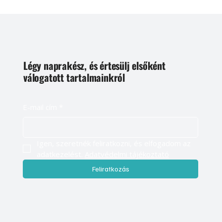
Légy naprakész, és értesülj elsőként
válogatott tartalmainkról
E-mail cím
*
Igen, szeretnék feliratkozni, és elfogadom az 
adatkezelést. 
Adatvédelmi tájékoztató
Feliratkozás