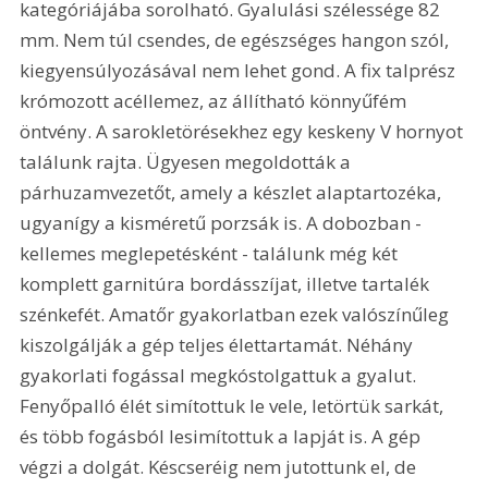
kategóriájába sorolható. Gyalulási szélessége 82 
mm. Nem túl csendes, de egészséges hangon szól, 
kiegyensúlyozásával nem lehet gond. A fix talprész 
krómozott acéllemez, az állítható könnyűfém 
öntvény. A sarokletörésekhez egy keskeny V hornyot 
találunk rajta. Ügyesen megoldották a 
párhuzamvezetőt, amely a készlet alaptartozéka, 
ugyanígy a kisméretű porzsák is. A dobozban - 
kellemes meglepetésként - találunk még két 
komplett garnitúra bordásszíjat, illetve tartalék 
szénkefét. Amatőr gyakorlatban ezek valószínűleg 
kiszolgálják a gép teljes élettartamát. Néhány 
gyakorlati fogással megkóstolgattuk a gyalut. 
Fenyőpalló élét simítottuk le vele, letörtük sarkát, 
és több fogásból lesimítottuk a lapját is. A gép 
végzi a dolgát. Késcseréig nem jutottunk el, de 