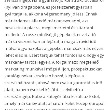
szerszámgép. Ha a gyártató jó konstrukciót vásárol 
(nyilván drágábban), és jól felszerelt gyárban 
gyártatja le, akkor a végeredmény jó lesz. Ennek 
már érdemes állandó márkanevet adni, azt 
bevezetni a piacra, megismertetni és kitartani 
mellette. A rossz minőségű gépeknek nevet adó 
márka viszont hamar lejáratja magát, rövid idő 
múlva ugyanazokat a gépeket már csak más néven 
lehet eladni. Ezért tartjuk tehát fontosnak, hogy egy 
márkanév tartós legyen. A forgalmazó megfelelő 
marketing munkával mögé álljon, prospektusokat, 
katalógusokat készítsen hozzá, kiépítse a 
szervízhálózatát, ahová nem csak a garanciális idő 
alatt, hanem évekkel később is elvihető a 
szerszámgép. Ebbe a kategóriába került az Extol, 
amely márkanév alatt a három kelet-közép-európai 