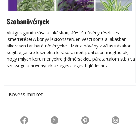
Szobanövények
Virágok gondozása a lakásban, 40+10 növény részletes
ismertetése! A könyv lexikonszerűen veszi sorra a lakásban
s
sikeresen tart­ha­tó növényeket. Már a növény kiválasztásakor
h
segítségünkre lesznek a leírások, mert pontosan megtudjuk,
k
hogy milyen körülményekre (hőmérséklet, páratartalom stb.) van
szüksége a növénynek az egészséges fejlődéshez.
t
Kövess minket