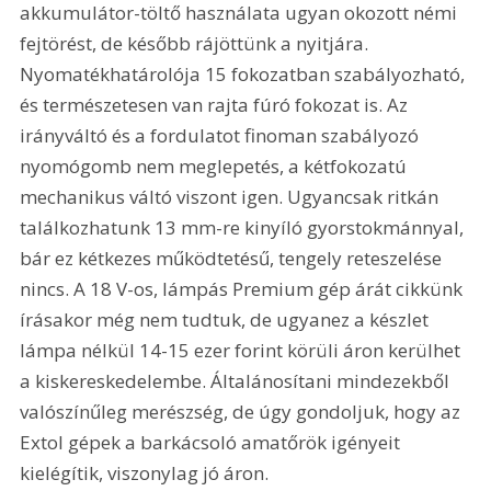
akkumulátor-töltő használata ugyan okozott némi 
fejtörést, de később rájöttünk a nyitjára. 
Nyomatékhatárolója 15 fokozatban szabályozható, 
és természetesen van rajta fúró fokozat is. Az 
irányváltó és a fordulatot finoman szabályozó 
nyomógomb nem meglepetés, a kétfokozatú 
mechanikus váltó viszont igen. Ugyancsak ritkán 
találkozhatunk 13 mm-re kinyíló gyorstokmánnyal, 
bár ez kétkezes működtetésű, tengely reteszelése 
nincs. A 18 V-os, lámpás Premium gép árát cikkünk 
írásakor még nem tudtuk, de ugyanez a készlet 
lámpa nélkül 14-15 ezer forint körüli áron kerülhet 
a kiskereskedelembe. Általánosítani mindezekből 
valószínűleg merészség, de úgy gondoljuk, hogy az 
Extol gépek a barkácsoló amatőrök igényeit 
kielégítik, viszonylag jó áron. 