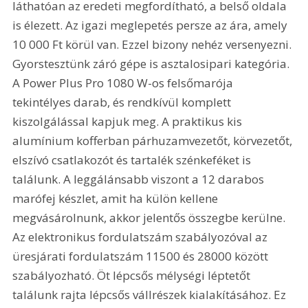
láthatóan az eredeti megfordítható, a belső oldala 
is élezett. Az igazi meglepetés persze az ára, amely 
10 000 Ft körül van. Ezzel bizony nehéz versenyezni. 
Gyorstesztünk záró gépe is asztalosipari kategória. 
A Power Plus Pro 1080 W-os felsőmarója 
tekintélyes darab, és rendkívül komplett 
kiszolgálással kapjuk meg. A praktikus kis 
alumínium kofferban párhuzamvezetőt, körvezetőt, 
elszívó csatlakozót és tartalék szénkeféket is 
találunk. A leggálánsabb viszont a 12 darabos 
marófej készlet, amit ha külön kellene 
megvásárolnunk, akkor jelentős összegbe kerülne. 
Az elektronikus fordulatszám szabályozóval az 
üresjárati fordulatszám 11500 és 28000 között 
szabályozható. Öt lépcsős mélységi léptetőt 
találunk rajta lépcsős vállrészek kialakításához. Ez 