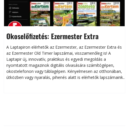
Okoselőfizetés: Ezermester Extra
A Laptapiron elérhetők az Ezermester, az Ezermester Extra és
az Ezermester Old Timer lapszámai, visszamenőleg is! A
Laptapir új, innovatív, praktikus és egyedi megoldás a
L
nyomtatott magazinok digitális olvasására számítógépen,
okostelefonon vagy táblagépen. Kényelmesen az otthonában,
útközben vagy nyaralás, pihenés alatt is elérhetők lapszámaink.
ú
Bárhol, bármikor, akár külföldön élve vagy dolgozva is
B
olvashatók az Ezermester lapszámai. A Laptapir kényelmes
megoldás, mert: – t