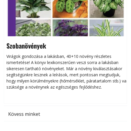
Szobanövények
Virágok gondozása a lakásban, 40+10 növény részletes
ismertetése! A könyv lexikonszerűen veszi sorra a lakásban
s
sikeresen tart­ha­tó növényeket. Már a növény kiválasztásakor
h
segítségünkre lesznek a leírások, mert pontosan megtudjuk,
k
hogy milyen körülményekre (hőmérséklet, páratartalom stb.) van
szüksége a növénynek az egészséges fejlődéshez.
t
Kövess minket