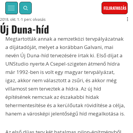
FELIRATKOZÁS
2018. okt. 1.
1 perc olvasás
Új Duna-híd
Megtartották annak a nemzetközi tervpályázatnak 
a díjátadóját, melyet a korábban Galvani, mai 
nevén Új Duna-híd tervezésére írtak ki. Első díjat a 
UNStudio nyerte.A Csepel-szigeten átmenő hídra 
már 1992-ben is volt egy magyar tervpályázat, 
igaz, akkor nem választott a zsűri, és akkor még 
villamost sem terveztek a hídra. Az új híd 
építésének nemcsak az északabbi hidak 
tehermentesítése és a kerülőutak rövidítése a célja, 
hanem a városképi jelentőségű híd megalkotása is.
Az első díjas terv két hatalmas pilon-építményből 