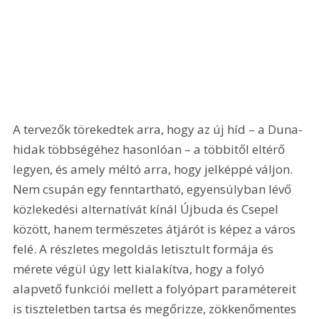
A tervezők törekedtek arra, hogy az új híd – a Duna-
hidak többségéhez hasonlóan – a többitől eltérő 
legyen, és amely méltó arra, hogy jelképpé váljon. 
Nem csupán egy fenntartható, egyensúlyban lévő 
közlekedési alternatívát kínál Újbuda és Csepel 
között, hanem természetes átjárót is képez a város 
felé. A részletes megoldás letisztult formája és 
mérete végül úgy lett kialakítva, hogy a folyó 
alapvető funkciói mellett a folyópart paramétereit 
is tiszteletben tartsa és megőrizze, zökkenőmentes 