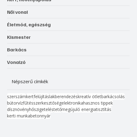
Női vonal
Életmód, egészség
Kismester
Barkács
Vonalzó
Népszerű címkék
szerszám
kert
felújítás
lakberendezés
kreatív ötlet
barkácsolás
bútor
víz
fűtés
szerkesztőség
elektronika
hasznos tippek
dísznövény
hőszigetelés
tető
megújuló energia
tisztítás
kerti munka
beton
nyár