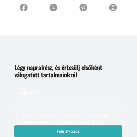
Légy naprakész, és értesülj elsőként
válogatott tartalmainkról
E-mail cím
*
Igen, szeretnék feliratkozni, és elfogadom az 
adatkezelést. 
Adatvédelmi tájékoztató
Feliratkozás