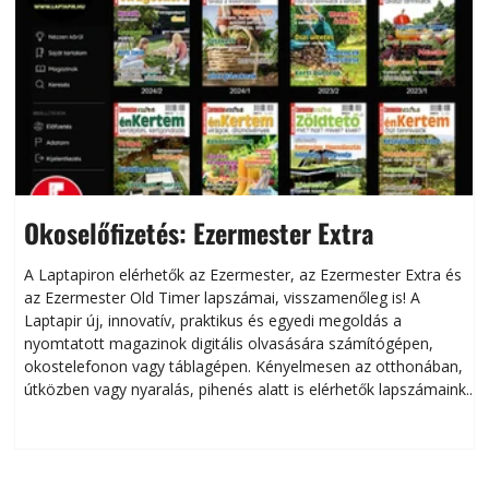
Okoselőfizetés: Ezermester Extra
A Laptapiron elérhetők az Ezermester, az Ezermester Extra és
az Ezermester Old Timer lapszámai, visszamenőleg is! A
Laptapir új, innovatív, praktikus és egyedi megoldás a
L
nyomtatott magazinok digitális olvasására számítógépen,
okostelefonon vagy táblagépen. Kényelmesen az otthonában,
útközben vagy nyaralás, pihenés alatt is elérhetők lapszámaink.
ú
Bárhol, bármikor, akár külföldön élve vagy dolgozva is
B
olvashatók az Ezermester lapszámai. A Laptapir kényelmes
megoldás, mert: – t