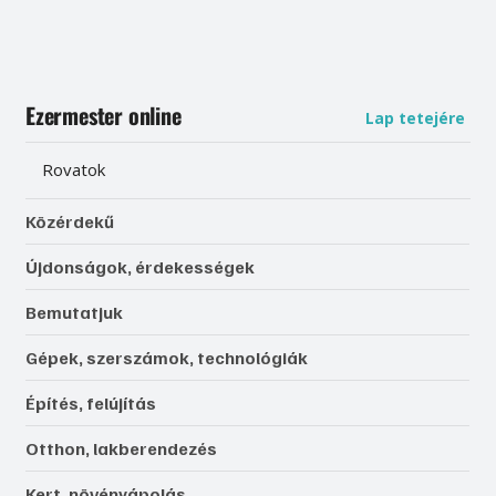
Ezermester online
Lap tetejére
Rovatok
Közérdekű
Újdonságok, érdekességek
Bemutatjuk
Gépek, szerszámok, technológiák
Építés, felújítás
Otthon, lakberendezés
Kert, növényápolás