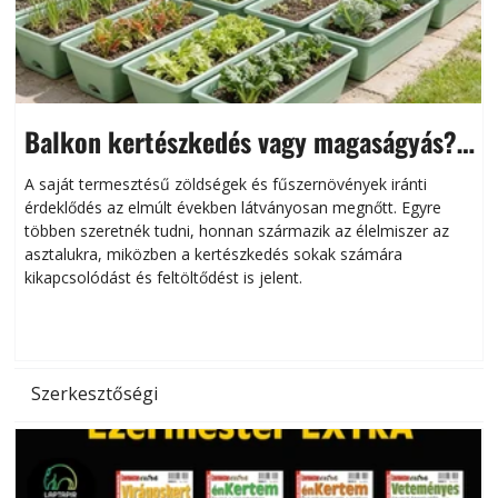
Balkon kertészkedés vagy magaságyás?
Helytakarékos kertészkedés
A saját termesztésű zöldségek és fűszernövények iránti
érdeklődés az elmúlt években látványosan megnőtt. Egyre
többen szeretnék tudni, honnan származik az élelmiszer az
l
asztalukra, miközben a kertészkedés sokak számára
kikapcsolódást és feltöltődést is jelent.
é
d
Szerkesztőségi