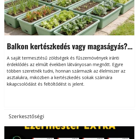
Balkon kertészkedés vagy magaságyás?
Helytakarékos kertészkedés
A saját termesztésű zöldségek és fűszernövények iránti
érdeklődés az elmúlt években látványosan megnőtt. Egyre
többen szeretnék tudni, honnan származik az élelmiszer az
l
asztalukra, miközben a kertészkedés sokak számára
kikapcsolódást és feltöltődést is jelent.
é
d
Szerkesztőségi