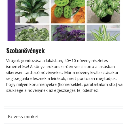
Szobanövények
Virágok gondozása a lakásban, 40+10 növény részletes
ismertetése! A könyv lexikonszerűen veszi sorra a lakásban
s
sikeresen tart­ha­tó növényeket. Már a növény kiválasztásakor
h
segítségünkre lesznek a leírások, mert pontosan megtudjuk,
k
hogy milyen körülményekre (hőmérséklet, páratartalom stb.) van
szüksége a növénynek az egészséges fejlődéshez.
t
Kövess minket