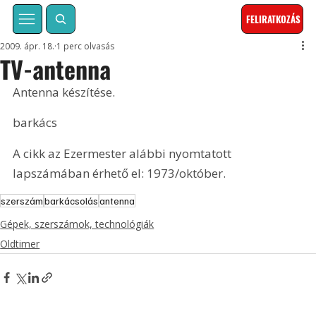
FELIRATKOZÁS
2009. ápr. 18.
1 perc olvasás
TV-antenna
Antenna készítése.
barkács
A cikk az Ezermester alábbi nyomtatott 
lapszámában érhető el: 1973/október.
szerszám
barkácsolás
antenna
Gépek, szerszámok, technológiák
Oldtimer