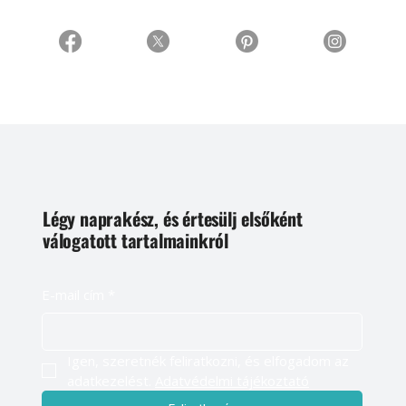
Légy naprakész, és értesülj elsőként
válogatott tartalmainkról
E-mail cím
*
Igen, szeretnék feliratkozni, és elfogadom az 
adatkezelést. 
Adatvédelmi tájékoztató