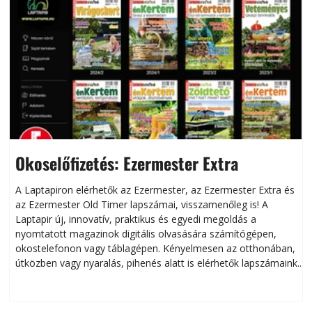
Okoselőfizetés: Ezermester Extra
A Laptapiron elérhetők az Ezermester, az Ezermester Extra és
az Ezermester Old Timer lapszámai, visszamenőleg is! A
Laptapir új, innovatív, praktikus és egyedi megoldás a
L
nyomtatott magazinok digitális olvasására számítógépen,
okostelefonon vagy táblagépen. Kényelmesen az otthonában,
útközben vagy nyaralás, pihenés alatt is elérhetők lapszámaink.
ú
Bárhol, bármikor, akár külföldön élve vagy dolgozva is
B
olvashatók az Ezermester lapszámai. A Laptapir kényelmes
megoldás, mert: – t