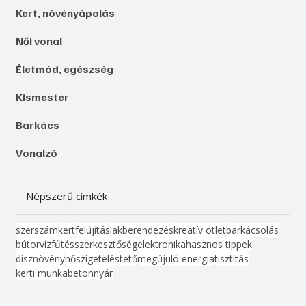
Kert, növényápolás
Női vonal
Életmód, egészség
Kismester
Barkács
Vonalzó
Népszerű címkék
szerszám
kert
felújítás
lakberendezés
kreatív ötlet
barkácsolás
bútor
víz
fűtés
szerkesztőség
elektronika
hasznos tippek
dísznövény
hőszigetelés
tető
megújuló energia
tisztítás
kerti munka
beton
nyár