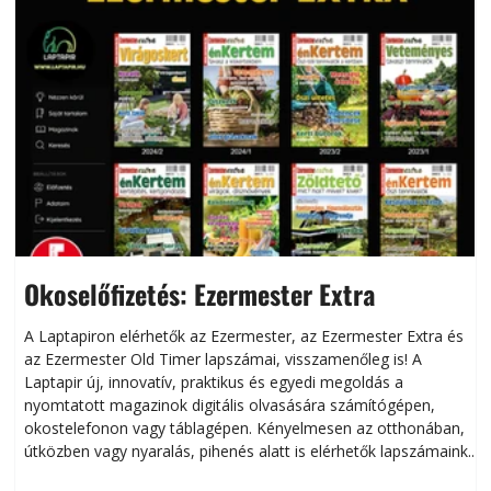
Okoselőfizetés: Ezermester Extra
A Laptapiron elérhetők az Ezermester, az Ezermester Extra és
az Ezermester Old Timer lapszámai, visszamenőleg is! A
Laptapir új, innovatív, praktikus és egyedi megoldás a
L
nyomtatott magazinok digitális olvasására számítógépen,
okostelefonon vagy táblagépen. Kényelmesen az otthonában,
útközben vagy nyaralás, pihenés alatt is elérhetők lapszámaink.
ú
Bárhol, bármikor, akár külföldön élve vagy dolgozva is
B