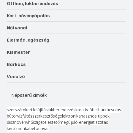
Otthon, lakberendezés
Kert, növényápolás
Női vonal
Életmód, egészség
Kismester
Barkács
Vonalzó
Népszerű címkék
szerszám
kert
felújítás
lakberendezés
kreatív ötlet
barkácsolás
bútor
víz
fűtés
szerkesztőség
elektronika
hasznos tippek
dísznövény
hőszigetelés
tető
megújuló energia
tisztítás
kerti munka
beton
nyár