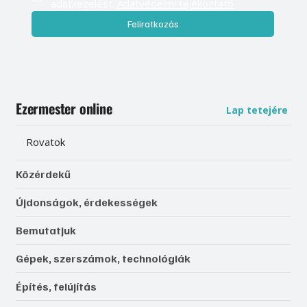
adatkezelést. 
Adatvédelmi tájékoztató
Feliratkozás
Ezermester online
Lap tetejére
Rovatok
Közérdekű
Újdonságok, érdekességek
Bemutatjuk
Gépek, szerszámok, technológiák
Építés, felújítás