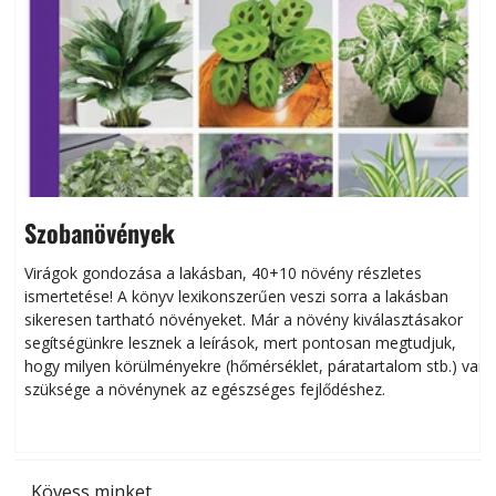
Szobanövények
Virágok gondozása a lakásban, 40+10 növény részletes
ismertetése! A könyv lexikonszerűen veszi sorra a lakásban
s
sikeresen tart­ha­tó növényeket. Már a növény kiválasztásakor
h
segítségünkre lesznek a leírások, mert pontosan megtudjuk,
k
hogy milyen körülményekre (hőmérséklet, páratartalom stb.) van
szüksége a növénynek az egészséges fejlődéshez.
t
Kövess minket