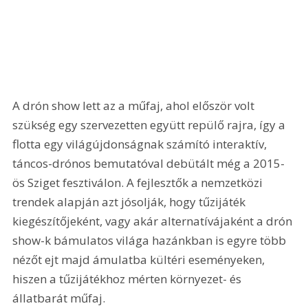
A drón show lett az a műfaj, ahol először volt 
szükség egy szervezetten együtt repülő rajra, így a 
flotta egy világújdonságnak számító interaktív, 
táncos-drónos bemutatóval debütált még a 2015-
ös Sziget fesztiválon. A fejlesztők a nemzetközi 
trendek alapján azt jósolják, hogy tűzijáték 
kiegészítőjeként, vagy akár alternatívájaként a drón 
show-k bámulatos világa hazánkban is egyre több 
nézőt ejt majd ámulatba kültéri eseményeken, 
hiszen a tűzijátékhoz mérten környezet- és 
állatbarát műfaj.