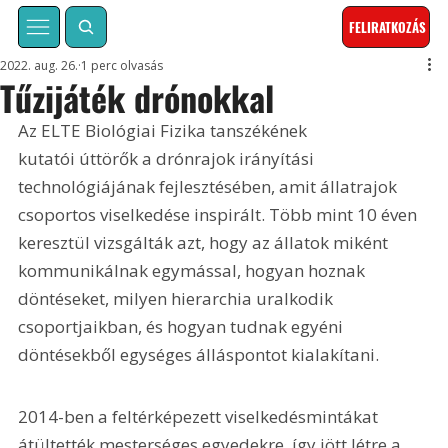
FELIRATKOZÁS
2022. aug. 26.
1 perc olvasás
Tűzijáték drónokkal
Az ELTE Biológiai Fizika tanszékének 
kutatói úttörők a drónrajok irányítási 
technológiájának fejlesztésében, amit állatrajok 
csoportos viselkedése inspirált. Több mint 10 éven 
keresztül vizsgálták azt, hogy az állatok miként 
kommunikálnak egymással, hogyan hoznak 
döntéseket, milyen hierarchia uralkodik 
csoportjaikban, és hogyan tudnak egyéni 
döntésekből egységes álláspontot kialakítani.
2014-ben a feltérképezett viselkedésmintákat 
átültették mesterséges egyedekre, így jött létre a 