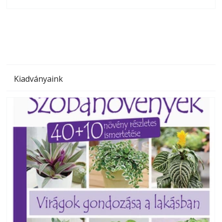
olvashatók az Ezermester lapszámai. A Laptapir kényelmes
megoldás, mert: – t
Kiadványaink