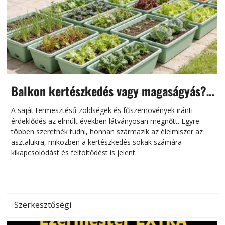
Balkon kertészkedés vagy magaságyás?
Helytakarékos kertészkedés
A saját termesztésű zöldségek és fűszernövények iránti
érdeklődés az elmúlt években látványosan megnőtt. Egyre
többen szeretnék tudni, honnan származik az élelmiszer az
l
asztalukra, miközben a kertészkedés sokak számára
kikapcsolódást és feltöltődést is jelent.
é
d
Szerkesztőségi