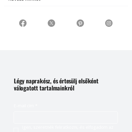
Légy naprakész, és értesülj elsőként
válogatott tartalmainkról
E-mail cím
*
Igen, szeretnék feliratkozni, és elfogadom az 