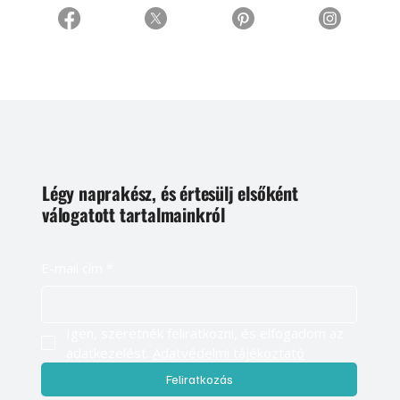
Légy naprakész, és értesülj elsőként
válogatott tartalmainkról
E-mail cím
*
Igen, szeretnék feliratkozni, és elfogadom az 
adatkezelést. 
Adatvédelmi tájékoztató
Feliratkozás