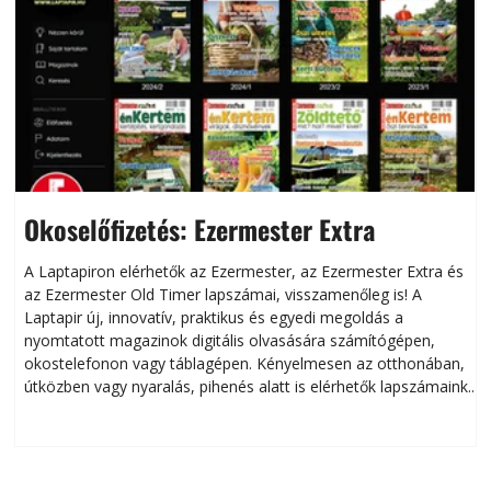
Okoselőfizetés: Ezermester Extra
A Laptapiron elérhetők az Ezermester, az Ezermester Extra és
az Ezermester Old Timer lapszámai, visszamenőleg is! A
Laptapir új, innovatív, praktikus és egyedi megoldás a
L
nyomtatott magazinok digitális olvasására számítógépen,
okostelefonon vagy táblagépen. Kényelmesen az otthonában,
útközben vagy nyaralás, pihenés alatt is elérhetők lapszámaink.
ú
Bárhol, bármikor, akár külföldön élve vagy dolgozva is
B
olvashatók az Ezermester lapszámai. A Laptapir kényelmes
megoldás, mert: – t