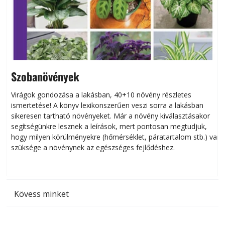
Szobanövények
Virágok gondozása a lakásban, 40+10 növény részletes
ismertetése! A könyv lexikonszerűen veszi sorra a lakásban
s
sikeresen tart­ha­tó növényeket. Már a növény kiválasztásakor
h
segítségünkre lesznek a leírások, mert pontosan megtudjuk,
k
hogy milyen körülményekre (hőmérséklet, páratartalom stb.) van
szüksége a növénynek az egészséges fejlődéshez.
t
Kövess minket