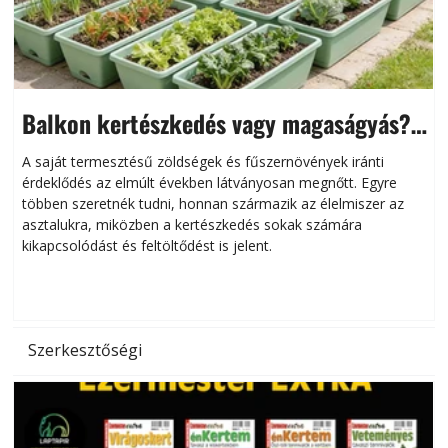
Balkon kertészkedés vagy magaságyás?
Helytakarékos kertészkedés
A saját termesztésű zöldségek és fűszernövények iránti
érdeklődés az elmúlt években látványosan megnőtt. Egyre
többen szeretnék tudni, honnan származik az élelmiszer az
l
asztalukra, miközben a kertészkedés sokak számára
kikapcsolódást és feltöltődést is jelent.
é
d
Szerkesztőségi