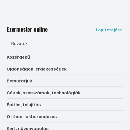
Ezermester online
Lap tetejére
Rovatok
Közérdekű
Újdonságok, érdekességek
Bemutatjuk
Gépek, szerszámok, technológiák
Építés, felújítás
Otthon, lakberendezés
Kert, növényápolás