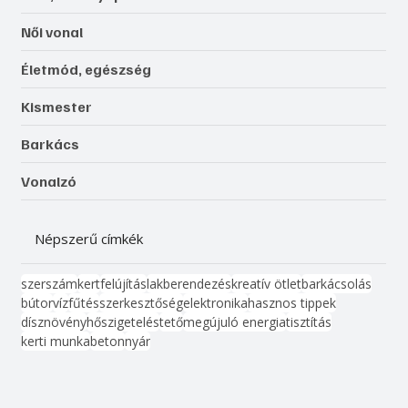
Női vonal
Életmód, egészség
Kismester
Barkács
Vonalzó
Népszerű címkék
szerszám
kert
felújítás
lakberendezés
kreatív ötlet
barkácsolás
bútor
víz
fűtés
szerkesztőség
elektronika
hasznos tippek
dísznövény
hőszigetelés
tető
megújuló energia
tisztítás
kerti munka
beton
nyár