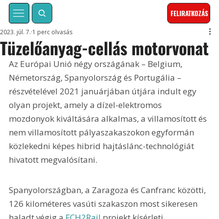
FELIRATKOZÁS
2023. júl. 7.
1 perc olvasás
Tüzelőanyag-cellás motorvonat
Az Európai Unió négy országának – Belgium, 
Németország, Spanyolország és Portugália – 
részvételével 2021 januárjában útjára indult egy 
olyan projekt, amely a dízel-elektromos 
mozdonyok kiváltására alkalmas, a villamosított és 
nem villamosított pályaszakaszokon egyformán 
közlekedni képes hibrid hajtáslánc-technológiát 
hivatott megvalósítani.
Spanyolországban, a Zaragoza és Canfranc közötti, 
126 kilométeres vasúti szakaszon most sikeresen 
haladt végig a 
FCH2Rail
 projekt kísérleti 