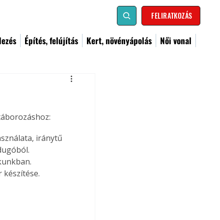
FELIRATKOZÁS
dezés
Építés, felújítás
Kert, növényápolás
Női vonal
 táborozáshoz:
sználata, iránytű 
ugóból. 
kunkban. 
észítése.    