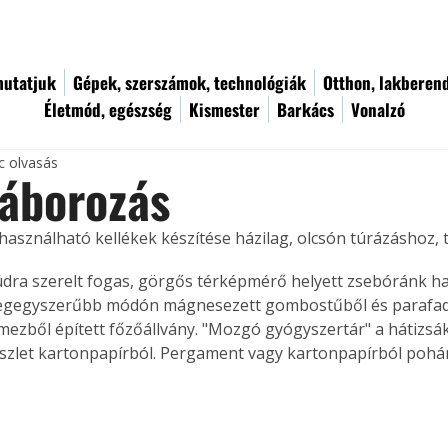
utatjuk
Gépek, szerszámok, technológiák
Otthon, lakberen
Életmód, egészség
Kismester
Barkács
Vonalzó
c olvasás
Táborozás
használható kellékek készítése házilag, olcsón túrázáshoz,
údra szerelt fogas, görgős térképmérő helyett zsebóránk ha
 legegyszerűbb módón mágnesezett gombostűből és parafad
ezből épített főzőállvány. "Mozgó gyógyszertár" a hátizsá
zlet kartonpapírból. Pergament vagy kartonpapírból pohár k