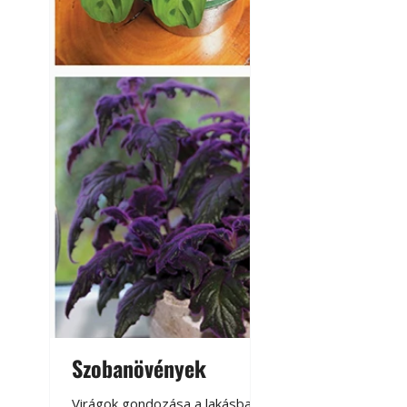
Szobanövények
Virágoskert: k
teraszon, laká
Virágok gondozása a lakásban,