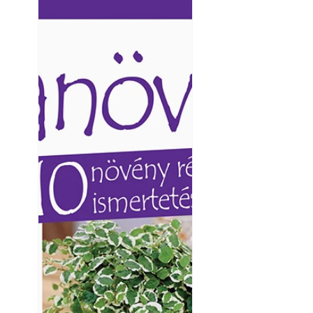
Ezermester lapszámai. A
Ezermester lapszámai
Laptapir kényelmes megoldás,
Laptapir kényelmes 
mert: – t
mert: – t