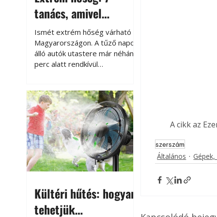
tanács, amivel
megóvhatjuk
Ismét extrém hőség várható
autónkat a nyári
Magyarországon. A tűző napon
álló autók utastere már néhány
károktól
perc alatt rendkívül
felmelegszik, és rövid időn belül
akár a 60-70 °C-ot is
megközelítheti. Ez nemcsak a
beszállást teszi kellemetlenné,
hanem az autó állapotára és a
A cikk az Ez
benne hagyott tárgyakra is
káros hatással lehet. Néhány
szerszám
egyszerű óvintézkedéssel
Általános
Gépek,
azonban jelentősen
csökkenthetjük a hőség káros
hatásait.
Kültéri hűtés: hogyan
tehetjük