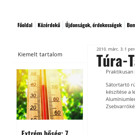
Főoldal
Közérdekű
Újdonságok, érdekességek
Bem
2010. márc. 3.
1 per
Túra-
Kiemelt tartalom
Praktikusan 
Sátortartó r
készítése a
Alumíniumlem
Zsebvarrókés
Extrém hőség: 7