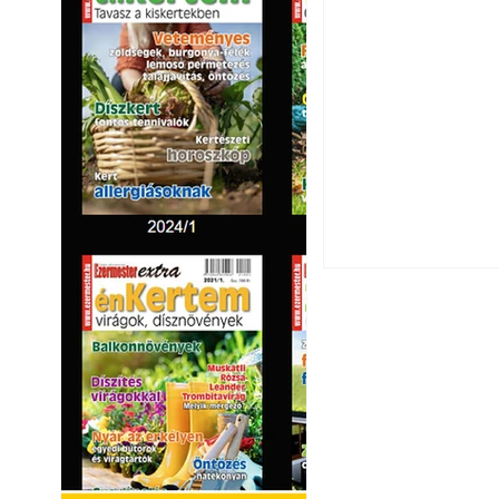
Csatornaszag a h
megoldások