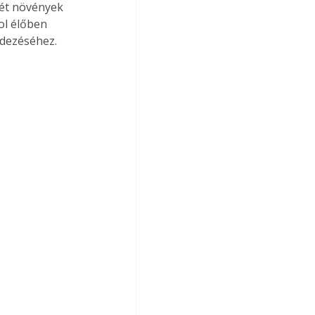
tét növények 
ol élőben 
ndezéséhez.