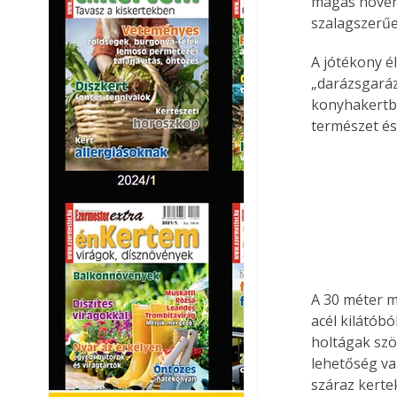
magas növény
szalagszerűe
A jótékony é
„darázsgaráz
konyhakertbe
természet é
A 30 méter m
acél kilátóbó
holtágak szö
lehetőség va
száraz kerte