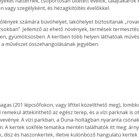
eket háttérnek, csoportosan ültetett évelők, talajtakarók k
n vagy szegélyként, és hézagkitöltés évelőkkel.
lőlények számára búvóhelyet, lakóhelyet biztosítanak „rova
sokban”. Jellemző az ehető növények, termések termesztés
n, gyümölcsösben. A kertben több helyen láthatóak művész
s a művészet összehangolásának jegyében.
agas (201 lépcsőfokon, vagy lifttel közelíthető meg), lombk
l remekül áttekinthető az egész terep, és a vízi parknak is 
vevénye. A vízi parkban, a Duna-holtágban nyaranta csónak
n. A kertek sokféle tematika mentén találhatók itt meg: árny
k, dísz és haszonkertek, illetve különböző hangulatú kertek 