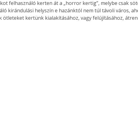
kot felhasználó kerten át a „horror kertig”, melybe csak sö
áló kirándulási helyszín e hazánktól nem túl távoli város, ah
 ötleteket kertünk kialakításához, vagy felújításához, átre
Együtt jobban megéri!
Bővebb információ itt!
k az
Együtt jobban megéri! A
mester
könyvek tetszőleges
er Old
párosítással kedvezményes
áron, 0 Ft postaköltséggel
ptapir új,
megrendelhetők!
és egyedi
tt
lvasására
elefonon
nyelmesen
ben vagy
t is
. Bárhol,
ön élve
ashatók az