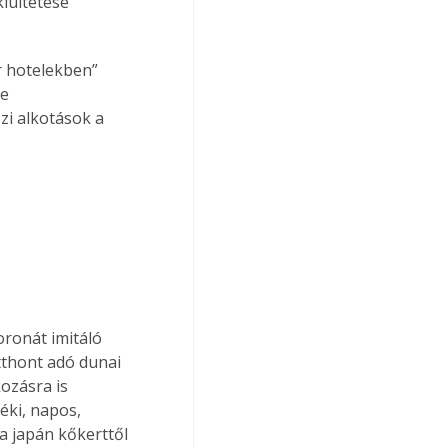
iültetése 
r hotelekben” 
e 
i alkotások a 
oronát imitáló 
otthont adó dunai 
ozásra is 
éki, napos, 
a japán kőkerttől 