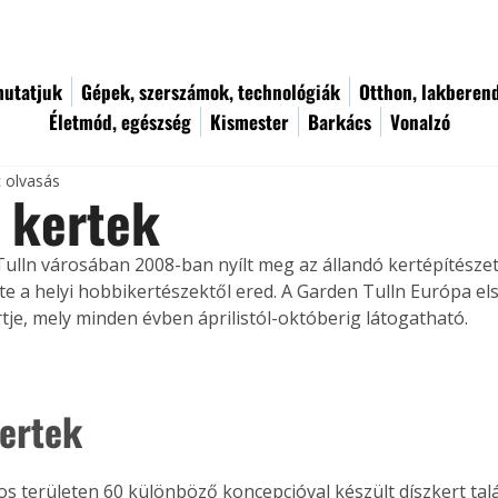
utatjuk
Gépek, szerszámok, technológiák
Otthon, lakberen
Életmód, egészség
Kismester
Barkács
Vonalzó
c olvasás
i kertek
Tulln városában 2008-ban nyílt meg az állandó kertépítészeti 
te a helyi hobbikertészektől ered. A Garden Tulln Európa els
je, mely minden évben áprilistól-októberig látogatható.
ertek
os területen 60 különböző koncepcióval készült díszkert talá