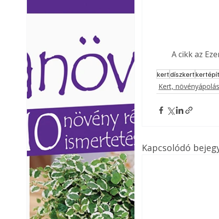
Ezermester lapszámai. A
Ezermester lapszámai
Laptapir kényelmes megoldás,
Laptapir kényelmes 
mert: – t
mert: – t
A cikk az Ez
kert
díszkert
kertépí
Kert, növényápolá
Kapcsolódó bejeg