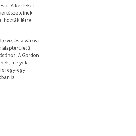
sni. A kerteket 
kertészeteinek 
 hozták létre, 
őzve, és a városi 
s alapterületű 
tásához. A Garden 
etnek, melyek 
 el egy-egy 
kban is 