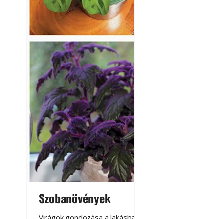
érnek tovább lesz
Betonjárda készít
készül tartós bet
Szobanövények
Virágoskert: k
teraszon, laká
Virágok gondozása a lakásban,