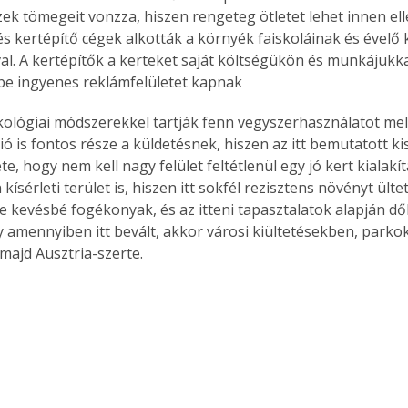
ek tömegeit vonzza, hiszen rengeteg ötletet lehet innen elle
és kertépítő cégek alkották a környék faiskoláinak és évelő 
l. A kertépítők a kerteket saját költségükön és munkájukkal
be ingyenes reklámfelületet kapnak
kológiai módszerekkel tartják fenn vegyszerhasználatot mell
ó is fontos része a küldetésnek, hiszen az itt bemutatott ki
e, hogy nem kell nagy felület feltétlenül egy jó kert kialakí
kísérleti terület is, hiszen itt sokfél rezisztens növényt ült
 kevésbé fogékonyak, és az itteni tapasztalatok alapján dől
gy amennyiben itt bevált, akkor városi kiültetésekben, parko
majd Ausztria-szerte.