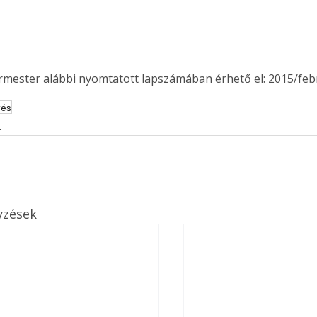
. A
megoldás,
ermester alábbi nyomtatott lapszámában érhető el: 2015/feb
tés
s
yzések