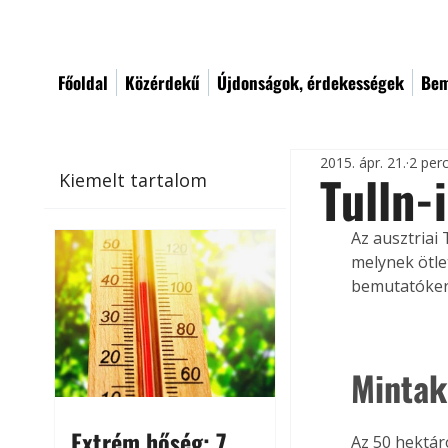
Főoldal
Közérdekű
Újdonságok, érdekességek
Bem
2015. ápr. 21.
2 per
Tulln-
Kiemelt tartalom
Az ausztriai 
melynek ötle
bemutatókert
Mintak
Extrém hőség: 7
Az 50 hektár