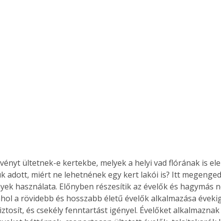
ényt ültetnek-e kertekbe, melyek a helyi vad flórának is ele
k adott, miért ne lehetnének egy kert lakói is? Itt megengede
yek használata. Előnyben részesítik az évelők és hagymás 
ahol a rövidebb és hosszabb életű évelők alkalmazása éveki
iztosít, és csekély fenntartást igényel. Évelőket alkalmaznak