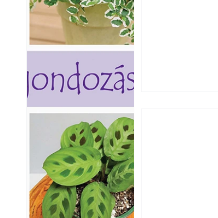
Utóérő gyümölcsö