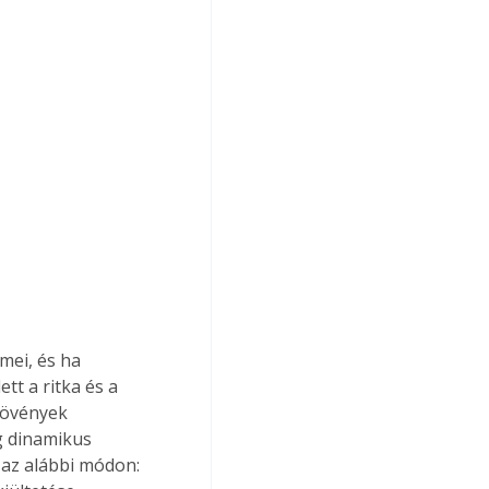
mei, és ha 
tt a ritka és a 
növények 
g dinamikus 
 az alábbi módon: 