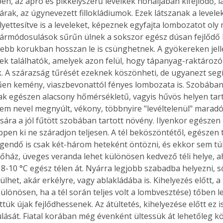
en, az apró és pikkelyszerű levélkék hónaljában kifejlődő, l
zárak, az úgynevezett fillokládiumok. Ezek látszanak a level
lyettesítve is a leveleket, képeznek egyfajta lombozatot oly
zármódosulások sűrűn ülnek a sokszor egész dúsan fejlődő 
ebb korukban hosszan le is csünghetnek. A gyökereken jell
 találhatók, amelyek azon felül, hogy tápanyag-raktározók,
. A szárazság tűrését ezeknek köszönheti, de ugyanezt segít
en kemény, viaszbevonattól fényes lombozata is. Szobában n
sak egészen alacsony hőmérsékletű, vagyis hűvös helyen tart
nem nevel megnyúlt, vékony, többnyire "levéltelenül" maradó
ára a jól fűtött szobában tartott növény. Ilyenkor egészen k
ppen ki ne száradjon teljesen. A tél beköszöntétől, egészen 
egendő is csak két-három heteként öntözni, és ekkor sem tú
sőház, üveges veranda lehet különösen kedvező téli helye, ah
8-10 °C egész télen át. Nyárra legjobb szabadba helyezni, ső
rülhet, akár erkélyre, vagy ablakládába is. Kihelyezés előtt, a
ülönösen, ha a tél során teljes volt a lombvesztése) tőben le
tük újak fejlődhessenek. Az átültetés, kihelyezése előtt ez is 
lását. Fiatal korában még évenként ültessük át lehetőleg 