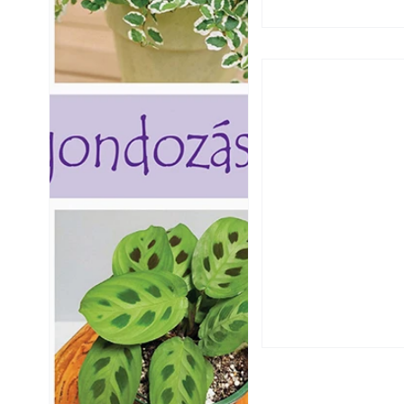
Utóérő gyümölcsö
érnek tovább lesz