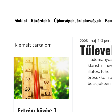
Főoldal
Közérdekű
Újdonságok, érdekességek
Bem
2008. máj. 1.
3 perc
Tűleve
Kiemelt tartalom
Tudományos n
klárisfű - n
illatos, feh
érésükkor ra
belsejükben 
Extrém hőség: 7