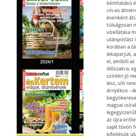
kémhatású és
cm-es átmérő
évenként átü
túlságosan n
vízellátása m
utánpótlást i
korában a tá
lekaparjuk, 
el, amiből a
időszakra, e
szintén jó m
lesz, sőt ren
árnyékos - d
begyökeresed
magvai csíra
legegyszerűb
az újra erőt
saját tövön 
kifejtésük u