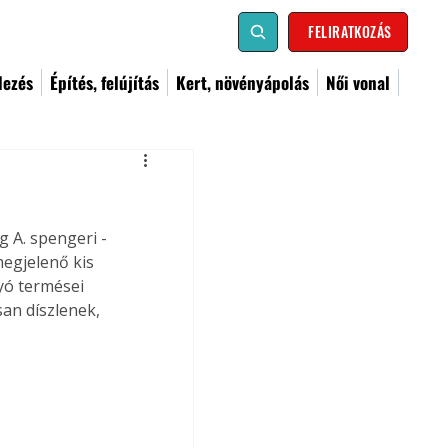
FELIRATKOZÁS
dezés
Építés, felújítás
Kert, növényápolás
Női vonal
 A. spengeri - 
egjelenő kis 
yó termései 
an díszlenek, 