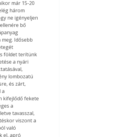
ikor már 15-20 
elég három 
gy ne igényeljen 
ellenére bő 
tápanyag 
ja meg. Idősebb 
étegét 
 földet terítünk 
tése a nyári 
tatásával, 
mény lombozatú 
re, és zárt, 
 a 
kifejlődő fekete 
ges a 
etve tavasszal, 
éskor viszont a 
ól való 
 el, apró 