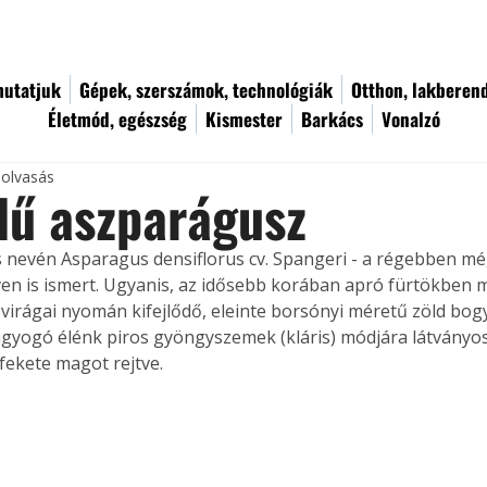
utatjuk
Gépek, szerszámok, technológiák
Otthon, lakberen
Életmód, egészség
Kismester
Barkács
Vonalzó
 olvasás
lű aszparágusz
evén Asparagus densiflorus cv. Spangeri - a régebben még
éven is ismert. Ugyanis, az idősebb korában apró fürtökben m
ér virágai nyomán kifejlődő, eleinte borsónyi méretű zöld bog
gyogó élénk piros gyöngyszemek (kláris) módjára látványos
fekete magot rejtve. 