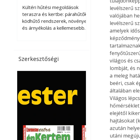
tulajdonképp
kellemesebbé a
Kültéri hűtési megoldások
levélszerű s
teraszt és a kertet?
teraszra és kertbe: párahűtők,
valójában he
ködhűtő rendszerek, növények
levélszerű s
és árnyékolás a kellemesebb
amelyek idős
nyári mikroklímáért. A kültéri
képződmények
hűtés kérdése az utóbbi
tartalmaznak
években egyre nagyobb
fenyőtűszerű
jelentőséget kapott, ahogy a
Szerkesztőségi
világos és c
nyári hőhullámok gyakoribbá és
lombját, és 
intenzívebbé váltak. Míg
a meleg hatás
korábban elsősorban a beltéri
klímaberendezések jelentették
beéri, csak é
a megoldást a meleg ellen, ma
általában el
már egyre többen keresnek
Világos lépc
olyan kültéri hűtési
hőmérséklet 
lehetőségeket is, amelyek a
elejétől kike
teraszok, erkélyek, kertek vagy
hajtásokat (k
vendégl
azután helyet
utáni megúju