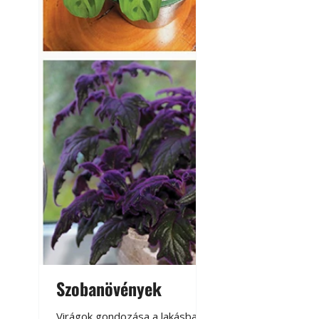
Betonjárda készít
készül tartós bet
Szobanövények
Virágoskert: k
teraszon, laká
Virágok gondozása a lakásban,