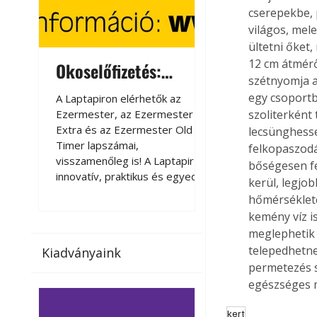
cserepekbe, 
világos, mel
ültetni őket
12 cm átmérő
Okoselőfizetés:
Okoselőfizetés
szétnyomja a
Ezermester Extra
egy csoportb
A Laptapiron elérhetők az
A Laptapiron elérhető
Ezermester, az Ezermester
Ezermester, az Ezer
szoliterként
Extra és az Ezermester Old
Extra és az Ezermest
lecsünghesse
Timer lapszámai,
Timer lapszámai,
felkopaszodá
visszamenőleg is! A Laptapir új,
visszamenőleg is! A La
bőségesen fé
innovatív, praktikus és egyedi
innovatív, praktikus 
kerül, legjob
megoldás a nyomtatott
megoldás a nyomtato
hőmérséklete
magazinok digitális olvasására
magazinok digitális o
kemény víz i
számítógépen, okostelefonon
számítógépen, okost
meglephetik f
vagy táblagépen. Kényelmesen
vagy táblagépen. Ké
telepedhetne
Kiadványaink
az otthonában, útközben vagy
az otthonában, útköz
permetezés s
nyaralás, pihenés alatt is
nyaralás, pihenés alat
egészséges 
elérhetők lapszámaink. Bárhol,
elérhetők lapszámaink
bármikor, akár külföldön élve
bármikor, akár külföld
kert
vagy dolgozva is olvashatók az
vagy dolgozva is olv