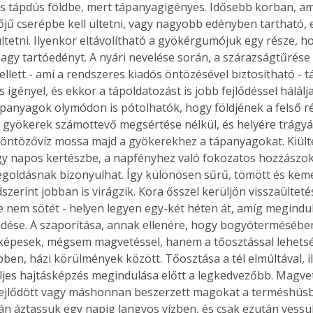
 tápdús földbe, mert tápanyagigényes. Idősebb korban, am
jű cserépbe kell ültetni, vagy nagyobb edényben tartható, 
ltetni. Ilyenkor eltávolítható a gyökérgumójuk egy része, ho
agy tartóedényt. A nyári nevelése során, a szárazságtűrése 
ellett - ami a rendszeres kiadós öntözésével biztosítható - 
s igényel, és ekkor a tápoldatozást is jobb fejlődéssel hálál
panyagok olymódon is pótolhatók, hogy földjének a felső r
a gyökerek számottevő megsértése nélkül, és helyére trágyás
z öntözővíz mossa majd a gyökerekhez a tápanyagokat. Kiülte
gy napos kertészbe, a napfényhez való fokozatos hozzászok
egoldásnak bizonyulhat. Így különösen sűrű, tömött és ke
dszerint jobban is virágzik. Kora ősszel kerüljön visszaültetés
e nem sötét - helyen legyen egy-két héten át, amíg megindul
ése. A szaporítása, annak ellenére, hogy bogyótermésében 
képesek, mégsem magvetéssel, hanem a tőosztással lehetsé
ben, házi körülmények között. Tőosztása a tél elmúltával, ill
eljes hajtásképzés megindulása előtt a legkedvezőbb. Magvet
fejlődött vagy máshonnan beszerzett magokat a terméshúsb
tán áztassuk egy napig langyos vízben, és csak ezután vessük