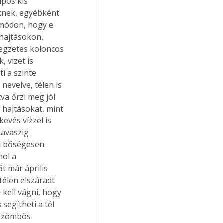
apos kis 
eknek, egyébként 
 módon, hogy e 
hajtásokon, 
egzetes koloncos 
 vizet is 
i a szinte 
evelve, télen is 
va őrzi meg jól 
 hajtásokat, mint 
evés vízzel is 
tavaszig 
l bőségesen. 
ol a 
t már április 
 télen elszáradt 
 kell vágni, hogy 
segítheti a tél 
közömbös 