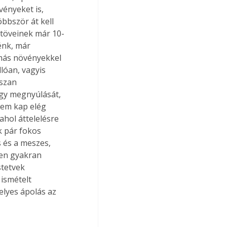
ényeket is, 
bbször át kell 
t töveinek már 10-
énk, már 
 más növényekkel 
óan, vagyis 
szan 
így megnyúlását, 
nem kap elég 
hol áttelelésre 
k pár fokos 
 és a meszes, 
yen gyakran 
stetvek 
ismételt 
elyes ápolás az 