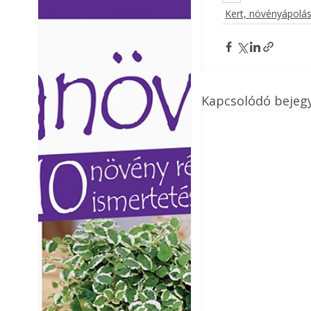
Kert, növényápolá
Ezermester lapszámai. A
Ezermester lapszámai
Laptapir kényelmes megoldás,
Laptapir kényelmes 
mert: – t
mert: – t
Kapcsolódó bejeg