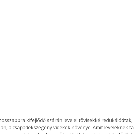
osszabbra kifejlődő szárán levelei tövisekké redukálódtak, 
ban, a csapadékszegény vidékek növénye. Amit leveleknek ta