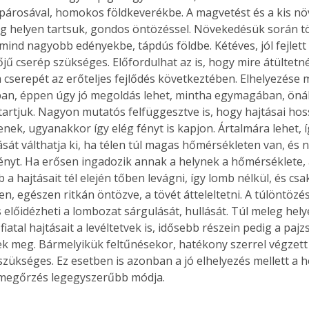
párosával, homokos földkeverékbe. A magvetést és a kis növ
eg helyen tartsuk, gondos öntözéssel. Növekedésük során tö
, mind nagyobb edényekbe, tápdús földbe. Kétéves, jól fejlet
jű cserép szükséges. Előfordulhat az is, hogy mire átültetn
Együtt jobban megéri!
 cserepét az erőteljes fejlődés következtében. Elhelyezése
Bővebb információ itt!
an, éppen úgy jó megoldás lehet, mintha egymagában, önáll
k az
Együtt jobban megéri! A
mester
könyvek tetszőleges
 tartjuk. Nagyon mutatós felfüggesztve is, hogy hajtásai hos
er Old
párosítással kedvezményes
nek, ugyanakkor így elég fényt is kapjon. Ártalmára lehet, 
áron, 0 Ft postaköltséggel
sát válthatja ki, ha télen túl magas hőmérsékleten van, és 
ptapir új,
megrendelhetők!
nyt. Ha erősen ingadozik annak a helynek a hőmérséklete, a
és egyedi
b a hajtásait tél elején tőben levágni, így lomb nélkül, és csa
tt
n, egészen ritkán öntözve, a tövét átteleltetni. A túlöntözés
lvasására
s előidézheti a lombozat sárgulását, hullását. Túl meleg hel
elefonon
iatal hajtásait a levéltetvek is, idősebb részein pedig a pajz
nyelmesen
k meg. Bármelyikük feltűnésekor, hatékony szerrel végzett 
ben vagy
zükséges. Ez esetben is azonban a jó elhelyezés mellett a h
t is
megőrzés legegyszerűbb módja. 
. Bárhol,
ön élve
ashatók az