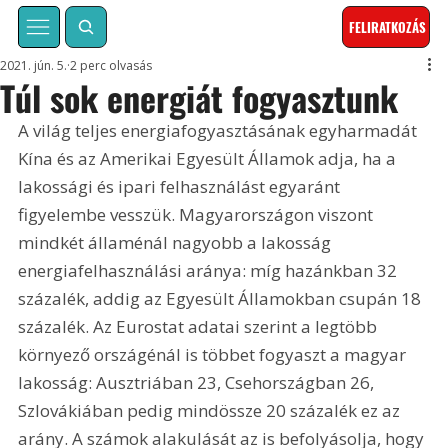
FELIRATKOZÁS
2021. jún. 5.
2 perc olvasás
Túl sok energiát fogyasztunk
A világ teljes energiafogyasztásának egyharmadát 
Kína és az Amerikai Egyesült Államok adja, ha a 
lakossági és ipari felhasználást egyaránt 
figyelembe vesszük. Magyarországon viszont 
mindkét államénál nagyobb a lakosság 
energiafelhasználási aránya: míg hazánkban 32 
százalék, addig az Egyesült Államokban csupán 18 
százalék. Az Eurostat adatai szerint a legtöbb 
környező országénál is többet fogyaszt a magyar 
lakosság: Ausztriában 23, Csehországban 26, 
Szlovákiában pedig mindössze 20 százalék ez az 
arány. A számok alakulását az is befolyásolja, hogy 