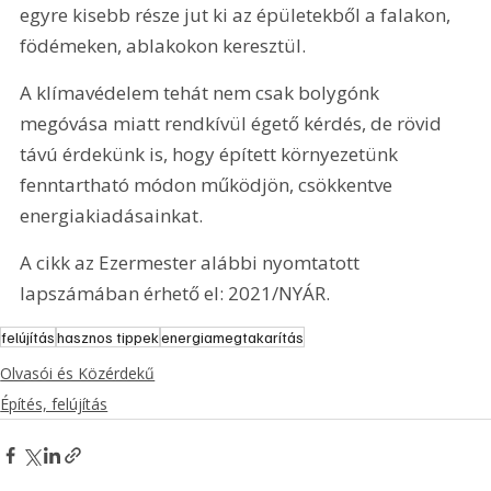
egyre kisebb része jut ki az épületekből a falakon, 
födémeken, ablakokon keresztül.
A klímavédelem tehát nem csak bolygónk 
megóvása miatt rendkívül égető kérdés, de rövid 
távú érdekünk is, hogy épített környezetünk 
fenntartható módon működjön, csökkentve 
energiakiadásainkat.
A cikk az Ezermester alábbi nyomtatott 
lapszámában érhető el: 2021/NYÁR.
felújítás
hasznos tippek
energiamegtakarítás
Olvasói és Közérdekű
Építés, felújítás