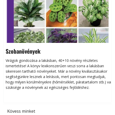
Szobanövények
Virágok gondozása a lakásban, 40+10 növény részletes
ismertetése! A könyv lexikonszerűen veszi sorra a lakásban
s
sikeresen tart­ha­tó növényeket. Már a növény kiválasztásakor
h
segítségünkre lesznek a leírások, mert pontosan megtudjuk,
k
hogy milyen körülményekre (hőmérséklet, páratartalom stb.) van
szüksége a növénynek az egészséges fejlődéshez.
t
Kövess minket