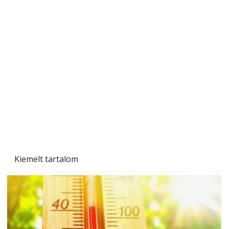
Betonjárda készítése lépésről lépésre – így
készül tartós betonburkolat
Kiemelt tartalom