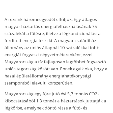
A rezsink háromnegyedét elfűtjük. Egy átlagos 
magyar háztartás energiafelhasználásának 75 
százalékát a fűtésre, illetve a légkondicionálásra 
fordított energia teszi ki. A magyar családiház-
állomány az uniós átlagnál 10 százalékkal több 
energiát fogyaszt négyzetméterenként, ezzel 
Magyarország a tíz fajlagosan legtöbbet fogyasztó 
uniós tagország között van. Ennek egyik oka, hogy a 
hazai épületállomány energiahatékonysági 
szempontból elavult, korszerűtlen.
Magyarország egy főre jutó évi 5,7 tonnás CO2-
kibocsátásából 1,3 tonnát a háztartások juttatják a 
légkörbe, amelynek döntő része a fűtő- és 