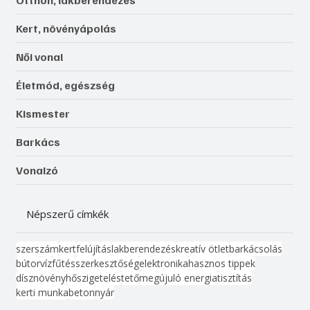
Otthon, lakberendezés
Kert, növényápolás
Női vonal
Életmód, egészség
Kismester
Barkács
Vonalzó
Népszerű címkék
szerszám
kert
felújítás
lakberendezés
kreatív ötlet
barkácsolás
bútor
víz
fűtés
szerkesztőség
elektronika
hasznos tippek
dísznövény
hőszigetelés
tető
megújuló energia
tisztítás
kerti munka
beton
nyár