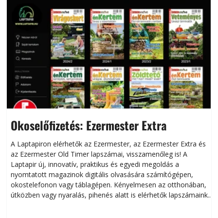
Okoselőfizetés: Ezermester Extra
A Laptapiron elérhetők az Ezermester, az Ezermester Extra és
az Ezermester Old Timer lapszámai, visszamenőleg is! A
Laptapir új, innovatív, praktikus és egyedi megoldás a
L
nyomtatott magazinok digitális olvasására számítógépen,
okostelefonon vagy táblagépen. Kényelmesen az otthonában,
útközben vagy nyaralás, pihenés alatt is elérhetők lapszámaink.
ú
Bárhol, bármikor, akár külföldön élve vagy dolgozva is
B
olvashatók az Ezermester lapszámai. A Laptapir kényelmes