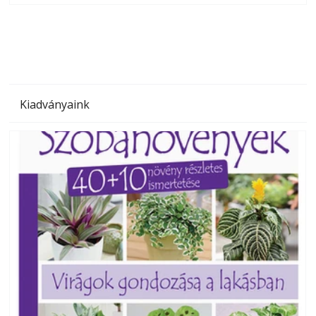
megoldás, mert: – t
Kiadványaink