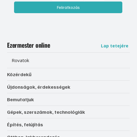
Feliratkozás
Ezermester online
Lap tetejére
Rovatok
Közérdekű
Újdonságok, érdekességek
Bemutatjuk
Gépek, szerszámok, technológiák
Építés, felújítás