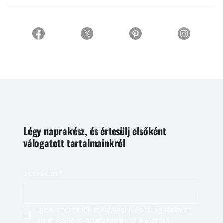
Légy naprakész, és értesülj elsőként
válogatott tartalmainkról
E-mail cím
*
Igen, szeretnék feliratkozni, és elfogadom az 
adatkezelést. 
Adatvédelmi tájékoztató