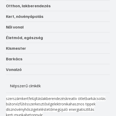
Otthon, lakberendezés
Kert, növényápolás
Női vonal
Életmód, egészség
Kismester
Barkács
Vonalzó
Népszerű címkék
szerszám
kert
felújítás
lakberendezés
kreatív ötlet
barkácsolás
bútor
víz
fűtés
szerkesztőség
elektronika
hasznos tippek
dísznövény
hőszigetelés
tető
megújuló energia
tisztítás
kerti munka
beton
nyár