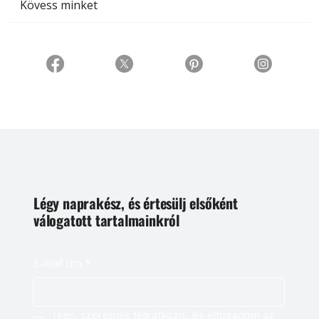
Kövess minket
Légy naprakész, és értesülj elsőként
válogatott tartalmainkról
E-mail cím
*
Igen, szeretnék feliratkozni, és elfogadom az 