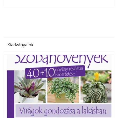
olvashatók az Ezermester lapszámai. A Laptapir kényelmes
megoldás, mert: – t
Kiadványaink