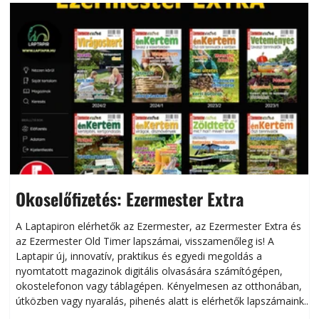
Okoselőfizetés: Ezermester Extra
A Laptapiron elérhetők az Ezermester, az Ezermester Extra és
az Ezermester Old Timer lapszámai, visszamenőleg is! A
Laptapir új, innovatív, praktikus és egyedi megoldás a
L
nyomtatott magazinok digitális olvasására számítógépen,
okostelefonon vagy táblagépen. Kényelmesen az otthonában,
útközben vagy nyaralás, pihenés alatt is elérhetők lapszámaink.
ú
Bárhol, bármikor, akár külföldön élve vagy dolgozva is
B