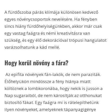
A fürdőszoba párás klímája különösen kedvező 
egyes növénycsoportok nevelésére. Ha fényben 
sincs hiány fürdőhelyiségünkben, akkor már csak 
egy vastag faágra és némi kreativitásra van 
szükség, és egy élő dekorációval trópusi hangulatot 
varázsolhatunk a kád mellé.
Hogy kerül növény a fára?
 Az epifita növények fán-lakók, de nem paraziták. 
Élőhelyükön mindössze a fény hiánya miatt 
költöznek a lombkoronába, hogy nekik is jusson a 
Nap sugaraiból, de nem károsítják az otthonukat 
biztosító fákat. Egy faágra mi is rátelepíthetünk 
ilyen növényeket, amelyeknek tápanyagigénye 