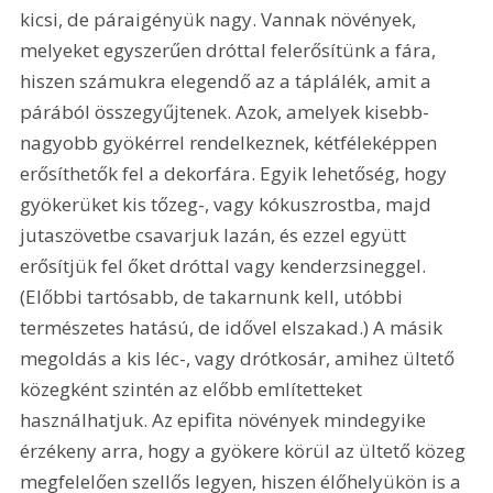
kicsi, de páraigényük nagy. Vannak növények, 
melyeket egyszerűen dróttal felerősítünk a fára, 
hiszen számukra elegendő az a táplálék, amit a 
párából összegyűjtenek. Azok, amelyek kisebb-
nagyobb gyökérrel rendelkeznek, kétféleképpen 
erősíthetők fel a dekorfára. Egyik lehetőség, hogy 
gyökerüket kis tőzeg-, vagy kókuszrostba, majd 
jutaszövetbe csavarjuk lazán, és ezzel együtt 
erősítjük fel őket dróttal vagy kenderzsineggel. 
(Előbbi tartósabb, de takarnunk kell, utóbbi 
természetes hatású, de idővel elszakad.) A másik 
megoldás a kis léc-, vagy drótkosár, amihez ültető 
közegként szintén az előbb említetteket 
használhatjuk. Az epifita növények mindegyike 
érzékeny arra, hogy a gyökere körül az ültető közeg 
megfelelően szellős legyen, hiszen élőhelyükön is a 