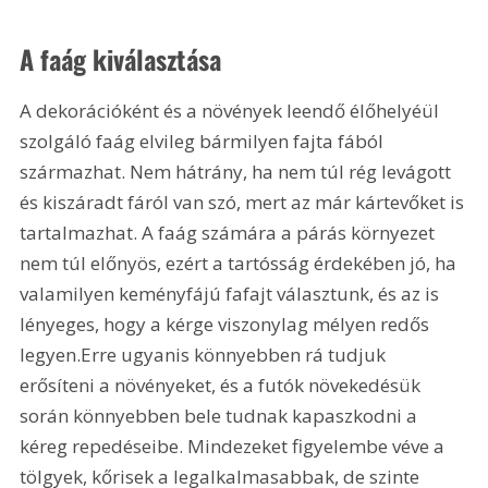
A faág kiválasztása
A dekorációként és a növények leendő élőhelyéül 
szolgáló faág elvileg bármilyen fajta fából 
származhat. Nem hátrány, ha nem túl rég levágott 
és kiszáradt fáról van szó, mert az már kártevőket is 
tartalmazhat. A faág számára a párás környezet 
nem túl előnyös, ezért a tartósság érdekében jó, ha 
valamilyen keményfájú fafajt választunk, és az is 
lényeges, hogy a kérge viszonylag mélyen redős 
legyen.Erre ugyanis könnyebben rá tudjuk 
erősíteni a növényeket, és a futók növekedésük 
során könnyebben bele tudnak kapaszkodni a 
kéreg repedéseibe. Mindezeket figyelembe véve a 
tölgyek, kőrisek a legalkalmasabbak, de szinte 