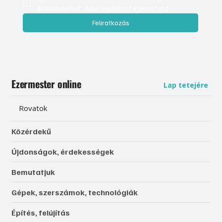
adatkezelést. 
Adatvédelmi tájékoztató
Feliratkozás
Ezermester online
Lap tetejére
Rovatok
Közérdekű
Újdonságok, érdekességek
Bemutatjuk
Gépek, szerszámok, technológiák
Építés, felújítás