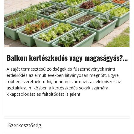
Balkon kertészkedés vagy magaságyás?
Helytakarékos kertészkedés
A saját termesztésű zöldségek és fűszernövények iránti
érdeklődés az elmúlt években látványosan megnőtt. Egyre
többen szeretnék tudni, honnan származik az élelmiszer az
l
asztalukra, miközben a kertészkedés sokak számára
kikapcsolódást és feltöltődést is jelent.
é
d
Szerkesztőségi