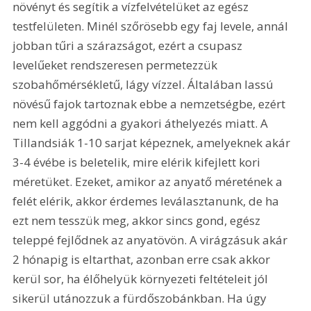
növényt és segítik a vízfelvételüket az egész 
testfelületen. Minél szőrösebb egy faj levele, annál 
jobban tűri a szárazságot, ezért a csupasz 
levelűeket rendszeresen permetezzük 
szobahőmérsékletű, lágy vízzel. Általában lassú 
növésű fajok tartoznak ebbe a nemzetségbe, ezért 
nem kell aggódni a gyakori áthelyezés miatt. A 
Tillandsiák 1-10 sarjat képeznek, amelyeknek akár 
3-4 évébe is beletelik, mire elérik kifejlett kori 
méretüket. Ezeket, amikor az anyatő méretének a 
felét elérik, akkor érdemes leválasztanunk, de ha 
ezt nem tesszük meg, akkor sincs gond, egész 
teleppé fejlődnek az anyatövön. A virágzásuk akár 
2 hónapig is eltarthat, azonban erre csak akkor 
kerül sor, ha élőhelyük környezeti feltételeit jól 
sikerül utánozzuk a fürdőszobánkban. Ha úgy 