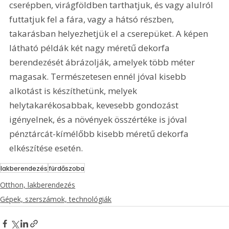
cserépben, virágföldben tarthatjuk, és vagy alulról 
futtatjuk fel a fára, vagy a hátsó részben, 
takarásban helyezhetjük el a cserepüket. A képen 
látható példák két nagy méretű dekorfa 
berendezését ábrázolják, amelyek több méter 
magasak. Természetesen ennél jóval kisebb 
alkotást is készíthetünk, melyek 
helytakarékosabbak, kevesebb gondozást 
igényelnek, és a növények összértéke is jóval 
pénztárcát-kímélőbb kisebb méretű dekorfa 
elkészítése esetén.
lakberendezés
fürdőszoba
Otthon, lakberendezés
Gépek, szerszámok, technológiák