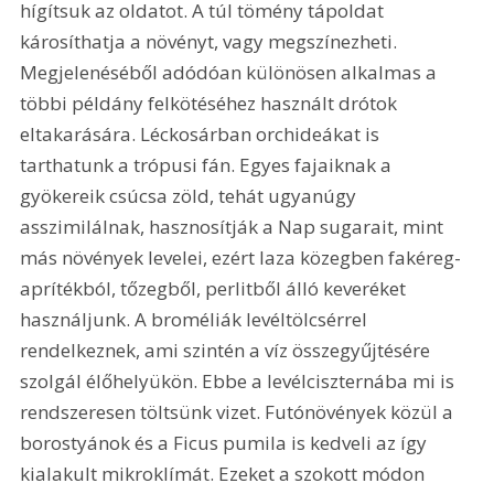
hígítsuk az oldatot. A túl tömény tápoldat 
károsíthatja a növényt, vagy megszínezheti. 
Megjelenéséből adódóan különösen alkalmas a 
többi példány felkötéséhez használt drótok 
eltakarására. Léckosárban orchideákat is 
tarthatunk a trópusi fán. Egyes fajaiknak a 
gyökereik csúcsa zöld, tehát ugyanúgy 
asszimilálnak, hasznosítják a Nap sugarait, mint 
más növények levelei, ezért laza közegben fakéreg-
aprítékból, tőzegből, perlitből álló keveréket 
használjunk. A broméliák levéltölcsérrel 
rendelkeznek, ami szintén a víz összegyűjtésére 
szolgál élőhelyükön. Ebbe a levélciszternába mi is 
rendszeresen töltsünk vizet. Futónövények közül a 
borostyánok és a Ficus pumila is kedveli az így 
kialakult mikroklímát. Ezeket a szokott módon 