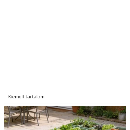
Csatornaszag a házban: okok és megoldások
Kiemelt tartalom