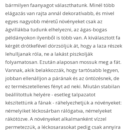
bármilyen faanyagot választhatunk. Minél több 
elágazás van rajta annál dekoratívabb, és mivel 
egyes nagyobb méretű növényeket csak az 
ágvillákba tudunk elhelyezni, az ágas-bogas 
példányokon ilyenből is több van. A kiválasztott fa 
kérgét drótkefével dörzsöljük át, hogy a laza részek 
lehulljanak róla, ne a lakást piszkolják 
folyamatosan. Ezután alaposan mossuk meg a fát. 
Vannak, akik belakkozzák, hogy tartósabb legyen, 
jobban ellenálljon a párának és az öntözésnek, de 
ez természetellenes fényt ad neki. Miután stabilan 
beállítottuk helyére - esetleg talpazatot 
készítettünk a fának - ráhelyezhetjük a növényeket: 
némelyiket léckosárban rálógatva, némelyeket 
rákötözve. A növényeket alkalmanként vízzel 
permetezzük, a léckosarasokat pedig csak annyira 