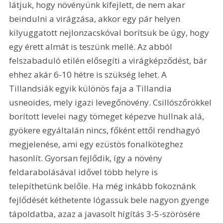
látjuk, hogy növényünk kifejlett, de nem akar 
beindulni a virágzása, akkor egy pár helyen 
kilyuggatott nejlonzacskóval borítsuk be úgy, hogy 
egy érett almát is teszünk mellé. Az abból 
felszabaduló etilén elősegíti a virágképződést, bár 
ehhez akár 6-10 hétre is szükség lehet. A 
Tillandsiák egyik különös faja a Tillandia 
usneoides, mely igazi levegőnövény. Csillószőrökkel 
borított levelei nagy tömeget képezve hullnak alá, 
gyökere egyáltalán nincs, főként ettől rendhagyó 
megjelenése, ami egy ezüstös fonalköteghez 
hasonlít. Gyorsan fejlődik, így a növény 
feldarabolásával idővel több helyre is 
telepíthetünk belőle. Ha még inkább fokoznánk 
fejlődését kéthetente lógassuk bele nagyon gyenge 
tápoldatba, azaz a javasolt hígítás 3-5-szörösére 