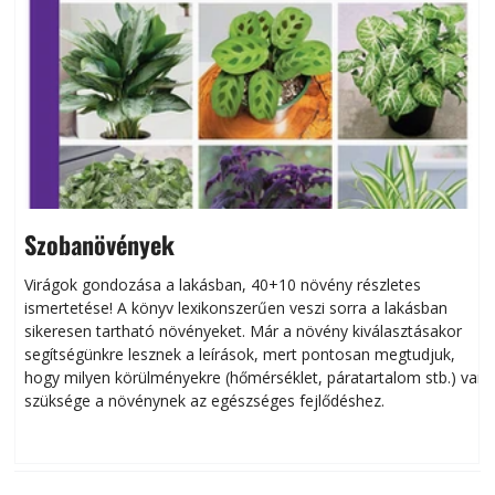
Szobanövények
Virágok gondozása a lakásban, 40+10 növény részletes
ismertetése! A könyv lexikonszerűen veszi sorra a lakásban
s
sikeresen tart­ha­tó növényeket. Már a növény kiválasztásakor
h
segítségünkre lesznek a leírások, mert pontosan megtudjuk,
k
hogy milyen körülményekre (hőmérséklet, páratartalom stb.) van
szüksége a növénynek az egészséges fejlődéshez.
t