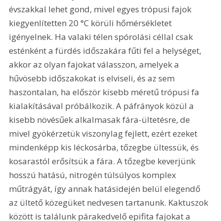
évszakkal lehet gond, mivel egyes trópusi fajok 
kiegyenlítetten 20 °C körüli hőmérsékletet 
igényelnek. Ha valaki télen spórolási céllal csak 
esténként a fürdés időszakára fűti fel a helységet, 
akkor az olyan fajokat válasszon, amelyek a 
hűvösebb időszakokat is elviseli, és az sem 
haszontalan, ha először kisebb méretű trópusi fa 
kialakításával próbálkozik. A páfrányok közül a 
kisebb növésűek alkalmasak fára-ültetésre, de 
mivel gyökérzetük viszonylag fejlett, ezért ezeket 
mindenképp kis léckosárba, tőzegbe ültessük, és 
kosarastól erősítsük a fára. A tőzegbe keverjünk 
hosszú hatású, nitrogén túlsúlyos komplex 
műtrágyát, így annak hatásidején belül elegendő 
az ültető közegüket nedvesen tartanunk. Kaktuszok 
között is találunk párakedvelő epifita fajokat a 