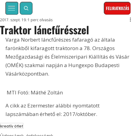
FELIRATKOZÁS
2017. szept. 19.
1 perc olvasás
Traktor láncfűrésszel
Varga Norbert láncfűrészes fafaragó az általa 
farönkből kifaragott traktoron a 78. Országos 
Mezőgazdasági és Élelmiszeripari Kiállítás és Vásár 
(OMÉK) szakmai napján a Hungexpo Budapesti 
Vásárközpontban. 
 MTI Fotó: Máthé Zoltán
A cikk az Ezermester alábbi nyomtatott 
lapszámában érhető el: 2017/október.
kreatív ötlet
Újdonságok, érdekességek