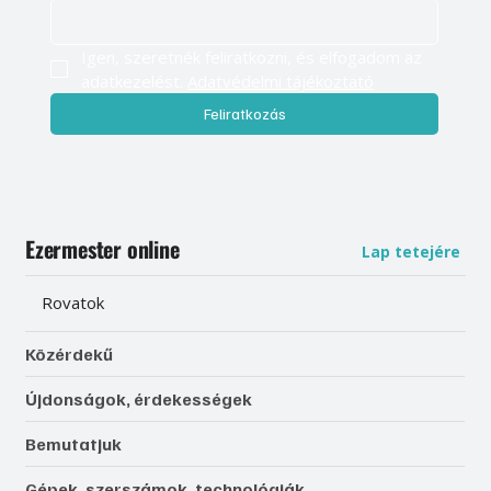
Igen, szeretnék feliratkozni, és elfogadom az 
adatkezelést. 
Adatvédelmi tájékoztató
Feliratkozás
Ezermester online
Lap tetejére
Rovatok
Közérdekű
Újdonságok, érdekességek
Bemutatjuk
Gépek, szerszámok, technológiák