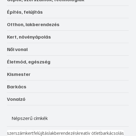
Építés, felújítás
Otthon, lakberendezés
Kert, növényápolás
Női vonal
Életmód, egészség
Kismester
Barkács
Vonalzó
Népszerű címkék
szerszám
kert
felújítás
lakberendezés
kreatív ötlet
barkácsolás