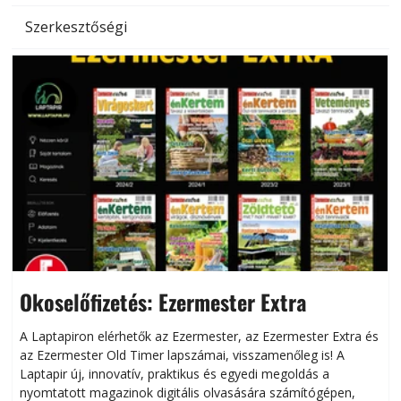
Szerkesztőségi
Okoselőfizetés: Ezermester Extra
A Laptapiron elérhetők az Ezermester, az Ezermester Extra és
az Ezermester Old Timer lapszámai, visszamenőleg is! A
Laptapir új, innovatív, praktikus és egyedi megoldás a
L
nyomtatott magazinok digitális olvasására számítógépen,