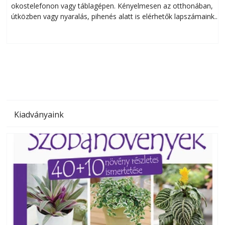
okostelefonon vagy táblagépen. Kényelmesen az otthonában,
útközben vagy nyaralás, pihenés alatt is elérhetők lapszámaink.
ú
Bárhol, bármikor, akár külföldön élve vagy dolgozva is
B
olvashatók az Ezermester lapszámai. A Laptapir kényelmes
megoldás, mert: – t
Kiadványaink