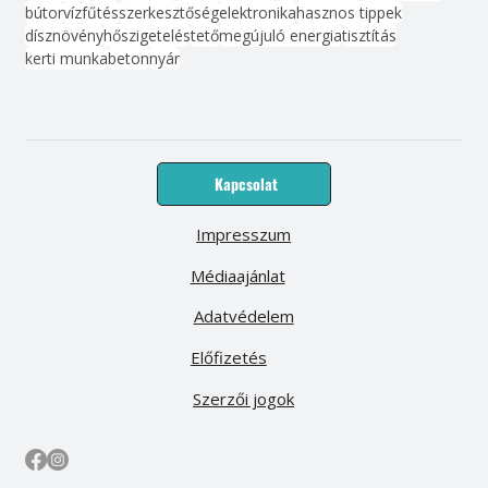
bútor
víz
fűtés
szerkesztőség
elektronika
hasznos tippek
dísznövény
hőszigetelés
tető
megújuló energia
tisztítás
kerti munka
beton
nyár
Kapcsolat
Impresszum
Médiaajánlat
Adatvédelem
Előfizetés
Szerzői jogok