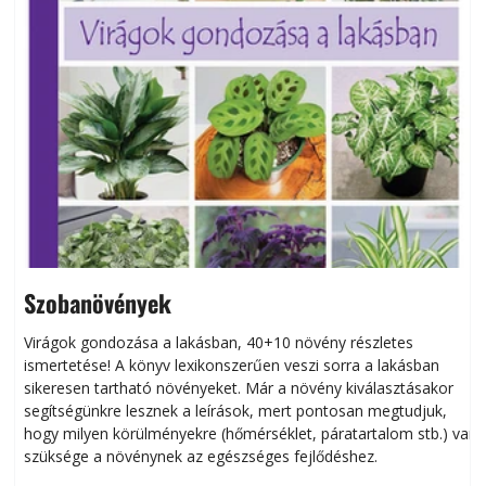
Szobanövények
Virágok gondozása a lakásban, 40+10 növény részletes
ismertetése! A könyv lexikonszerűen veszi sorra a lakásban
s
sikeresen tart­ha­tó növényeket. Már a növény kiválasztásakor
h
segítségünkre lesznek a leírások, mert pontosan megtudjuk,
k
hogy milyen körülményekre (hőmérséklet, páratartalom stb.) van
szüksége a növénynek az egészséges fejlődéshez.