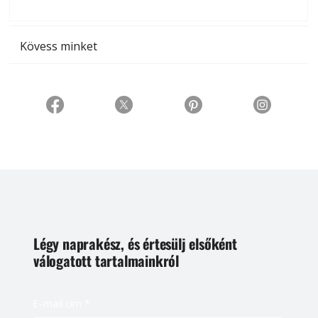
t
Kövess minket
Légy naprakész, és értesülj elsőként
válogatott tartalmainkról
E-mail cím
*