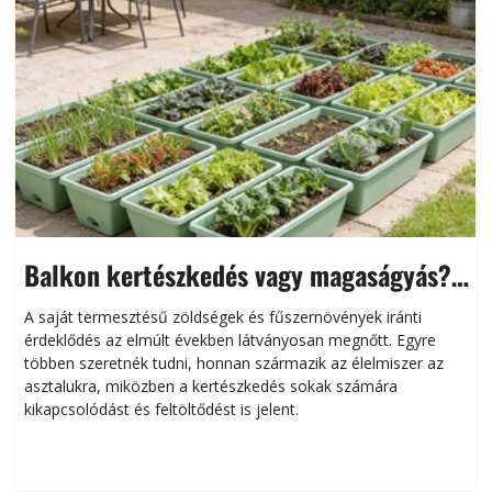
Balkon kertészkedés vagy magaságyás?
Helytakarékos kertészkedés
A saját termesztésű zöldségek és fűszernövények iránti
érdeklődés az elmúlt években látványosan megnőtt. Egyre
többen szeretnék tudni, honnan származik az élelmiszer az
l
asztalukra, miközben a kertészkedés sokak számára
kikapcsolódást és feltöltődést is jelent.
é
d