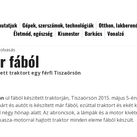
utatjuk
Gépek, szerszámok, technológiák
Otthon, lakberen
Életmód, egészség
Kismester
Barkács
Vonalzó
 olvasás
r fából
ett traktort egy férfi Tiszaörsön
án
 ül fából készített traktorján, Tiszaörsön 2015. május 5-én. 
t és autót is készített már fából, ezúttal traktort és ekét k
 négy hónap alatt. Az abroncsok, a lámpák és a motor kivéte
kasza-motorral hajtott traktor minden eleme fából készült. 