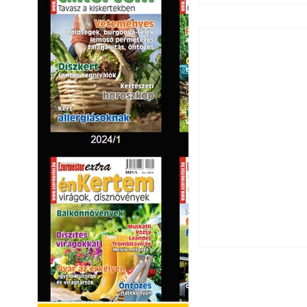
Széndioxid temető