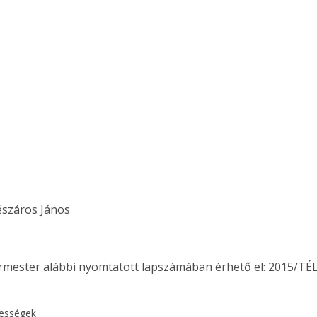
észáros János
ermester alábbi nyomtatott lapszámában érhető el: 2015/TÉL
kességek