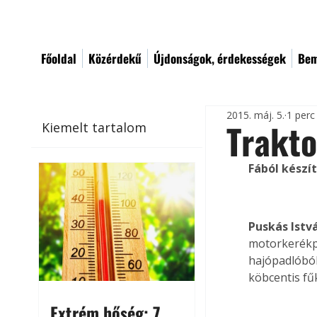
Főoldal
Közérdekű
Újdonságok, érdekességek
Bem
2015. máj. 5.
1 perc
Trakto
Kiemelt tartalom
Fából készít
Puskás Istv
motorkerékpár
hajópadlóból
köbcentis fű
Extrém hőség: 7