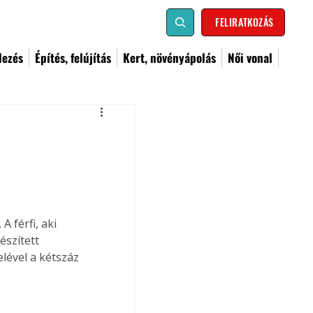
FELIRATKOZÁS
dezés
Építés, felújítás
Kert, növényápolás
Női vonal
A férfi, aki 
észített 
lével a kétszáz 