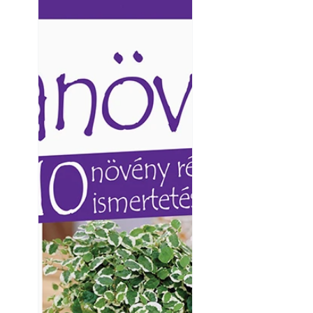
Ezermester lapszámai. A
Ezermester lapszámai
Laptapir kényelmes megoldás,
Laptapir kényelmes 
mert: – t
mert: – t