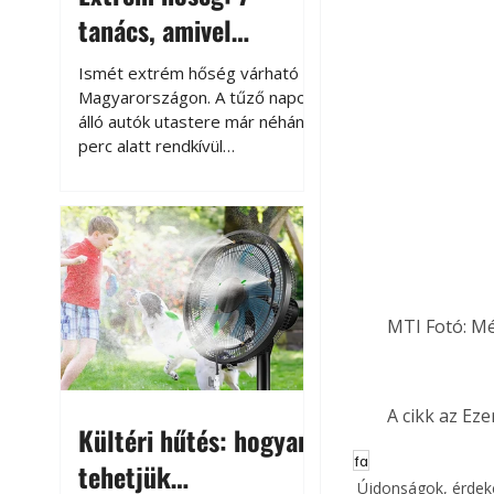
tanács, amivel
megóvhatjuk
Ismét extrém hőség várható
autónkat a nyári
Magyarországon. A tűző napon
álló autók utastere már néhány
károktól
perc alatt rendkívül
felmelegszik, és rövid időn belül
akár a 60-70 °C-ot is
megközelítheti. Ez nemcsak a
beszállást teszi kellemetlenné,
hanem az autó állapotára és a
benne hagyott tárgyakra is
káros hatással lehet. Néhány
MTI Fotó: M
egyszerű óvintézkedéssel
azonban jelentősen
csökkenthetjük a hőség káros
hatásait.
A cikk az Ez
Kültéri hűtés: hogyan
fa
tehetjük
Újdonságok, érde