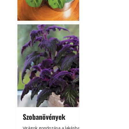
Szobanövények
Virágoskert: k
teraszon, laká
Virágok gondozása a lakásban,